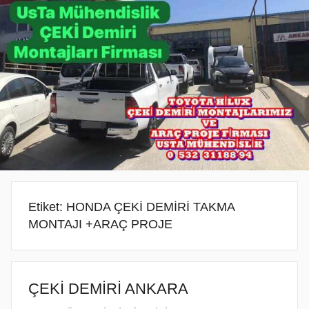
ANKARA
SERVİSİ
VE
ARAÇ
PROJE
FİRMASI
ANKARA
Etiket:
HONDA ÇEKİ DEMİRİ TAKMA
MONTAJI +ARAÇ PROJE
ÇEKİ DEMİRİ ANKARA