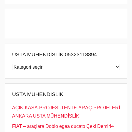
n
d
e
g
ö
n
d
USTA MÜHENDİSLİK 05323118894
e
USTA
r
MÜHENDİSLİK
i
05323118894
l
m
USTA MÜHENDİSLİK
i
ş
AÇIK-KASA-PROJESİ-TENTE-ARAÇ-PROJELERİ
ANKARA USTA MÜHENDİSLİK
FIAT – araçlara Doblo egea ducato Çeki Demiri↵