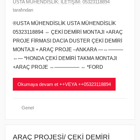
9
USTA MÜHENDİSLİK: İLETİŞİM: 05323118894
M
tarafından
a
®USTA MÜHENDİSLİK USTA MÜHENDİSLİK
r
05323118894 ⇔ ÇEKİ DEMİRİ MONTAJI +ARAÇ
t
PROJE FİRMASI DACİA DUSTER ÇEKİ DEMİRİ
2
MONTAJI + ARAÇ PROJE –ANKARA —⇔———
0
⇔— *HONDA ÇEKİ DEMİRİ TAKMA MONTAJI
1
9
+ARAÇ PROJE ⇔————— ⇔ *FORD
t
a
Okumaya devam et ++VEYA ++05323118894
r
i
h
Genel
i
n
d
ARAÇ PROJESİ/ ÇEKİ DEMİRİ
e