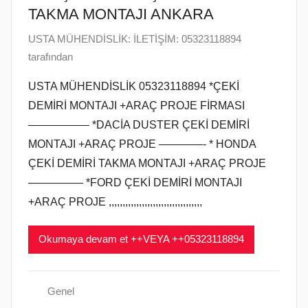
TAKMA MONTAJI ANKARA
g
ö
1
USTA MÜHENDİSLİK: İLETİŞİM: 05323118894
n
8
tarafından
d
O
USTA MÜHENDİSLİK 05323118894 *ÇEKİ
e
c
DEMİRİ MONTAJI +ARAÇ PROJE FİRMASI
r
a
—————– *DACİA DUSTER ÇEKİ DEMİRİ
i
k
l
MONTAJI +ARAÇ PROJE ————- * HONDA
2
m
ÇEKİ DEMİRİ TAKMA MONTAJI +ARAÇ PROJE
0
i
1
————— *FORD ÇEKİ DEMİRİ MONTAJI
ş
9
+ARAÇ PROJE ,,,,,,,,,,,,,,,,,,,,,,,,,,,,,,,,,,
t
a
Okumaya devam et ++VEYA ++05323118894
r
i
h
Genel
i