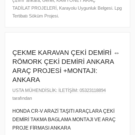
çizimi ankara
,
Genel
,
KAMYONET ARAÇ
r
TADİLAT PROJELERİ
,
Karayolu Uygunluk Belgesi. Lpg
i
Tertibatı Söküm Projesi.
h
i
n
d
ÇEKME KARAVAN ÇEKİ DEMİRİ ⇔
e
RÖMORK ÇEKİ DEMİRİ ANKARA
g
ARAÇ PROJESİ +MONTAJI:
ö
n
ANKARA
d
1
USTA MÜHENDİSLİK: İLETİŞİM: 05323118894
e
4
tarafından
r
A
i
HONDA CR-V ARAZİ TAŞITI ARAÇLARA ÇEKİ
ğ
l
DEMİRİ TAKMA BAGLAMA MONTAJI VE ARAÇ
u
m
PROJE FİRMASI ANKARA
s
i