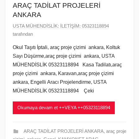
ARAÇ TADİLAT PROJELERİ
ANKARA
1
USTA MÜHENDİSLİK: İLETİŞİM: 05323118894
5
tarafından
A
Okul Taşıtı İptali, araç proje çizimi ankara, Koltuk
ğ
Sayı Düşürme,araç proje çizimi ankara, USTA
u
MÜHENDİSLİK 05323118894 Kasa Tadilatı,araç
s
proje çizimi ankara, Karavan,araç proje çizimi
t
ankara, Engelli Aracı Projelendirme, USTA
o
s
MÜHENDİSLİK 05323118894 Çeki
2
0
Okumaya devam et ++VEYA ++05323118894
2
2
t
ARAÇ TADİLAT PROJELERİ ANKARA
,
araç proje
a