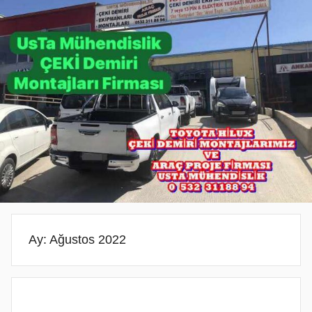
PROJE
PROJE
BELGESİ
DEMİRİ
ANKARA
ANKARA
PROJESİ
MONTAJ
ANKARA
SERVİSİ
VE
ARAÇ
PROJE
FİRMASI
ANKARA
Ay:
Ağustos 2022