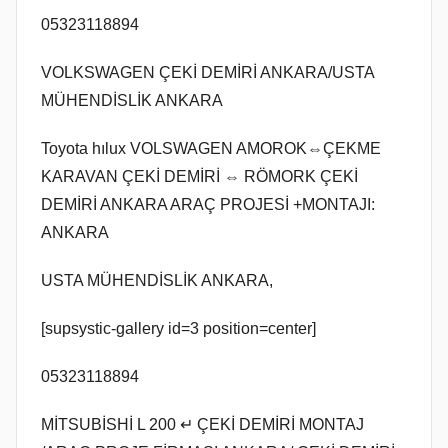
t
ş
05323118894
o
s
VOLKSWAGEN ÇEKİ DEMİRİ ANKARA/USTA
2
MÜHENDİSLİK ANKARA
0
2
Toyota hılux VOLSWAGEN AMOROK⇔ÇEKME
2
KARAVAN ÇEKİ DEMİRİ ⇔ RÖMORK ÇEKİ
t
DEMİRİ ANKARA ARAÇ PROJESİ +MONTAJI:
a
ANKARA
r
i
USTA MÜHENDİSLİK ANKARA,
h
i
[supsystic-gallery id=3 position=center]
n
d
05323118894
e
g
MİTSUBİSHİ L 200 ↵ ÇEKİ DEMİRİ MONTAJ