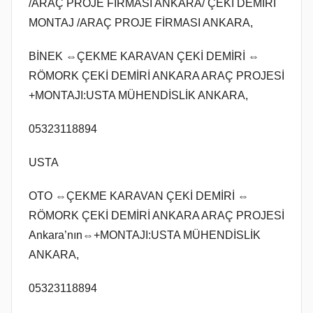
ö
/ARAÇ PROJE FİRMASI ANKARA/ ÇEKİ DEMİRİ
n
MONTAJ /ARAÇ PROJE FİRMASI ANKARA,
d
e
BİNEK ⇔ÇEKME KARAVAN ÇEKİ DEMİRİ ⇔
r
RÖMORK ÇEKİ DEMİRİ ANKARA ARAÇ PROJESİ
i
+MONTAJI:USTA MÜHENDİSLİK ANKARA,
l
m
05323118894
i
USTA
ş
OTO ⇔ÇEKME KARAVAN ÇEKİ DEMİRİ ⇔
RÖMORK ÇEKİ DEMİRİ ANKARA ARAÇ PROJESİ
Ankara’nın⇔+MONTAJI:USTA MÜHENDİSLİK
ANKARA,
05323118894