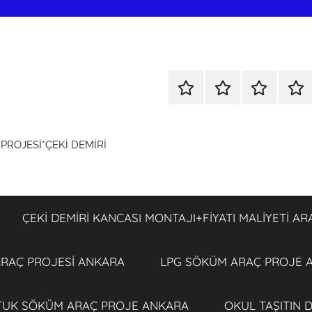
KOLTUK
ÇEKİ
ÇEKİ
LPG
SÖKÜM
DEMİRİ
DEMİRİ
SÖ
+
KANCASI
KANCASI
ARA
ROJESİ*ÇEKİ DEMİRİ
TÜM
MONTAJI+FİYATI
MONTAJI+F
PRO
ARAÇ
MALİYETİ
MALİYETİ
ANK
PROJESİ
ARAÇ
ARAÇ
ANKARA
PROJESİ
PROJESİ
ÇEKİ DEMİRİ KANCASI MONTAJI+FİYATI MALİYETİ A
ANKARA
ANKARA
 ARAÇ PROJESİ ANKARA
LPG SÖKÜM ARAÇ PROJE 
TUK SÖKÜM ARAÇ PROJE ANKARA
OKUL TAŞITIN