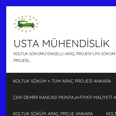
İçeriğe
atla
USTA MÜHENDİSLİK
KOLTUK SÖKÜMÜ*ENGELLİ ARAÇ PROJESİ*LPG SÖKÜM P
PROJESİ….
KOLTUK SÖKÜM + TÜM ARAÇ PROJESİ ANKARA
ÇEKİ DEMİRİ KANCASI MONTAJI+FİYATI MALİYETİ
KOLTUK SÖKÜM ARAÇ PROJE ANKARA
KOL