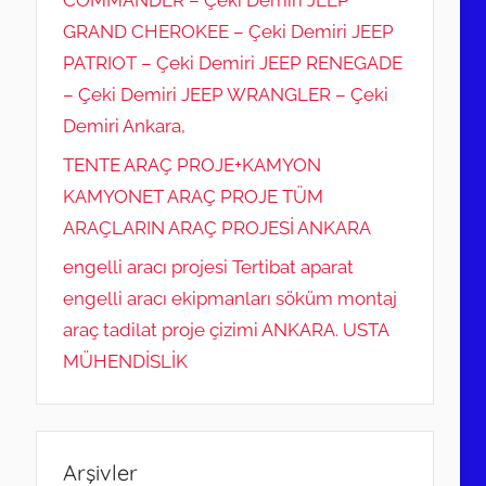
COMMANDER – Çeki Demiri JEEP
GRAND CHEROKEE – Çeki Demiri JEEP
PATRIOT – Çeki Demiri JEEP RENEGADE
– Çeki Demiri JEEP WRANGLER – Çeki
Demiri Ankara,
TENTE ARAÇ PROJE+KAMYON
KAMYONET ARAÇ PROJE TÜM
ARAÇLARIN ARAÇ PROJESİ ANKARA
engelli aracı projesi Tertibat aparat
engelli aracı ekipmanları söküm montaj
araç tadilat proje çizimi ANKARA. USTA
MÜHENDİSLİK
Arşivler