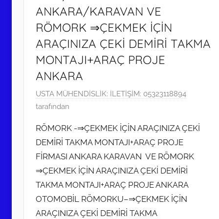
ANKARA/KARAVAN VE
RÖMORK ⇒ÇEKMEK İÇİN
ARAÇINIZA ÇEKİ DEMİRİ TAKMA
MONTAJI+ARAÇ PROJE
ANKARA
1
USTA MÜHENDİSLİK: İLETİŞİM: 05323118894
7
tarafından
M
RÖMORK -⇒ÇEKMEK İÇİN ARAÇINIZA ÇEKİ
a
DEMİRİ TAKMA MONTAJI+ARAÇ PROJE
r
FİRMASI ANKARA KARAVAN VE RÖMORK
t
2
⇒ÇEKMEK İÇİN ARAÇINIZA ÇEKİ DEMİRİ
0
TAKMA MONTAJI+ARAÇ PROJE ANKARA
2
OTOMOBİL RÖMORKU–⇒ÇEKMEK İÇİN
0
ARAÇINIZA ÇEKİ DEMİRİ TAKMA