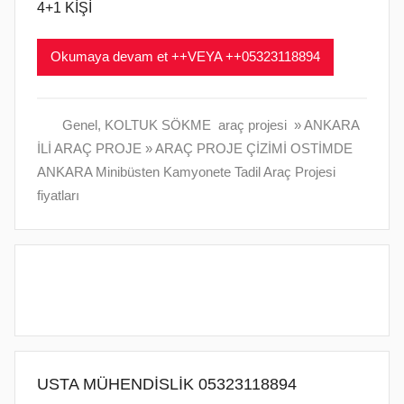
1
4+1 KİŞİ
t
a
Okumaya devam et ++VEYA ++05323118894
r
i
h
Genel
,
KOLTUK SÖKME araç projesi » ANKARA
i
İLİ ARAÇ PROJE » ARAÇ PROJE ÇİZİMİ OSTİMDE
n
ANKARA Minibüsten Kamyonete Tadil Araç Projesi
d
fiyatları
e
g
ö
n
d
e
r
i
USTA MÜHENDİSLİK 05323118894