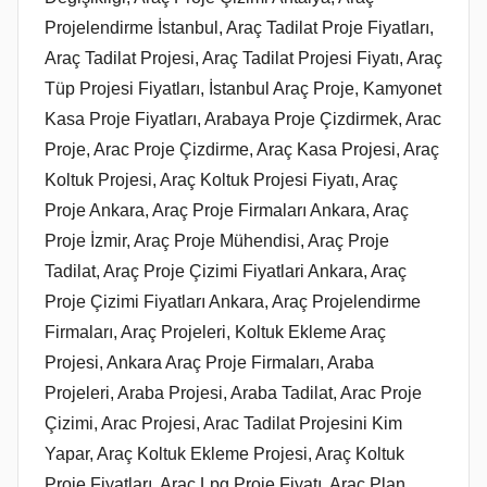
a
Projelendirme İstanbul, Araç Tadilat Proje Fiyatları,
r
Araç Tadilat Projesi, Araç Tadilat Projesi Fiyatı, Araç
i
Tüp Projesi Fiyatları, İstanbul Araç Proje, Kamyonet
h
Kasa Proje Fiyatları, Arabaya Proje Çizdirmek, Arac
i
Proje, Arac Proje Çizdirme, Araç Kasa Projesi, Araç
n
Koltuk Projesi, Araç Koltuk Projesi Fiyatı, Araç
d
Proje Ankara, Araç Proje Firmaları Ankara, Araç
e
Proje İzmir, Araç Proje Mühendisi, Araç Proje
g
Tadilat, Araç Proje Çizimi Fiyatlari Ankara, Araç
ö
Proje Çizimi Fiyatları Ankara, Araç Projelendirme
n
d
Firmaları, Araç Projeleri, Koltuk Ekleme Araç
e
Projesi, Ankara Araç Proje Firmaları, Araba
r
Projeleri, Araba Projesi, Araba Tadilat, Arac Proje
i
Çizimi, Arac Projesi, Arac Tadilat Projesini Kim
l
Yapar, Araç Koltuk Ekleme Projesi, Araç Koltuk
m
Proje Fiyatları, Araç Lpg Proje Fiyatı, Araç Plan