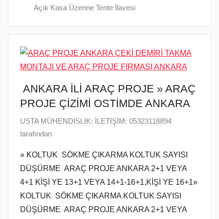
Açık Kasa Üzerine Tente İlavesi
ANKARA İLİ ARAÇ PROJE » ARAÇ
PROJE ÇİZİMİ OSTİMDE ANKARA
9
USTA MÜHENDİSLİK: İLETİŞİM: 05323118894
O
tarafından
c
» KOLTUK SÖKME ÇIKARMA KOLTUK SAYISI
a
DÜŞÜRME ARAÇ PROJE ANKARA 2+1 VEYA
k
4+1 KİŞİ YE 13+1 VEYA 14+1-16+1,KİŞİ YE 16+1»
2
KOLTUK SÖKME ÇIKARMA KOLTUK SAYISI
0
DÜŞÜRME ARAÇ PROJE ANKARA 2+1 VEYA
2