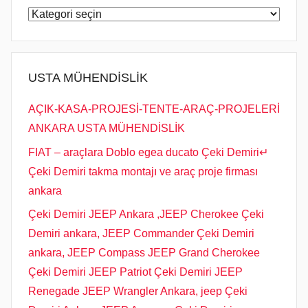
l
USTA
m
MÜHENDİSLİK
i
05323118894
ş
USTA MÜHENDİSLİK
AÇIK-KASA-PROJESİ-TENTE-ARAÇ-PROJELERİ
ANKARA USTA MÜHENDİSLİK
FIAT – araçlara Doblo egea ducato Çeki Demiri↵
Çeki Demiri takma montajı ve araç proje firması
ankara
Çeki Demiri JEEP Ankara ,JEEP Cherokee Çeki
Demiri ankara, JEEP Commander Çeki Demiri
ankara, JEEP Compass JEEP Grand Cherokee
Çeki Demiri JEEP Patriot Çeki Demiri JEEP
Renegade JEEP Wrangler Ankara, jeep Çeki