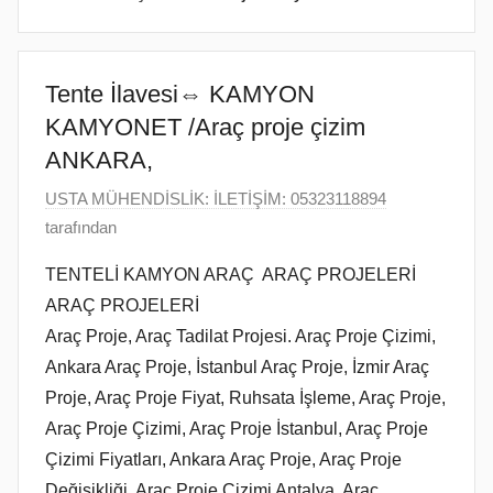
ANKARA
SERVİSİ
VE
ARAÇ
Tente İlavesi⇔ KAMYON
PROJE
KAMYONET /Araç proje çizim
FİRMASI
ANKARA,
ANKARA
1
USTA MÜHENDİSLİK: İLETİŞİM: 05323118894
E
tarafından
y
TENTELİ KAMYON ARAÇ ARAÇ PROJELERİ
l
ARAÇ PROJELERİ
ü
Araç Proje, Araç Tadilat Projesi. Araç Proje Çizimi,
l
Ankara Araç Proje, İstanbul Araç Proje, İzmir Araç
2
Proje, Araç Proje Fiyat, Ruhsata İşleme, Araç Proje,
0
2
Araç Proje Çizimi, Araç Proje İstanbul, Araç Proje
2
Çizimi Fiyatları, Ankara Araç Proje, Araç Proje
t
Değişikliği, Araç Proje Çizimi Antalya, Araç