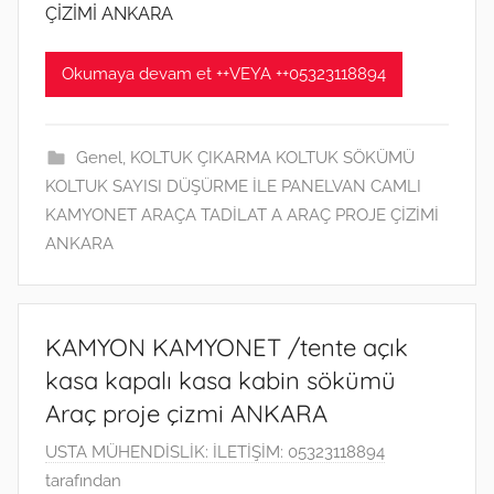
ÇİZİMİ ANKARA
2
0
Okumaya devam et ++VEYA ++05323118894
2
1
t
Genel
,
KOLTUK ÇIKARMA KOLTUK SÖKÜMÜ
a
KOLTUK SAYISI DÜŞÜRME İLE PANELVAN CAMLI
r
KAMYONET ARAÇA TADİLAT A ARAÇ PROJE ÇİZİMİ
i
ANKARA
h
i
n
d
KAMYON KAMYONET /tente açık
e
kasa kapalı kasa kabin sökümü
g
Araç proje çizmi ANKARA
ö
n
1
USTA MÜHENDİSLİK: İLETİŞİM: 05323118894
d
3
tarafından