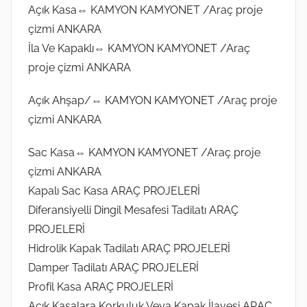
d
Açık Kasa⇔ KAMYON KAMYONET /Araç proje
e
çizmi ANKARA
g
İla Ve Kapaklı⇔ KAMYON KAMYONET /Araç
ö
proje çizmi ANKARA
n
d
Açık Ahşap/⇔ KAMYON KAMYONET /Araç proje
e
çizmi ANKARA
r
i
Sac Kasa⇔ KAMYON KAMYONET /Araç proje
l
çizmi ANKARA
m
Kapalı Sac Kasa ARAÇ PROJELERİ
i
Diferansiyelli Dingil Mesafesi Tadilatı ARAÇ
ş
PROJELERİ
Hidrolik Kapak Tadilatı ARAÇ PROJELERİ
Damper Tadilatı ARAÇ PROJELERİ
Profil Kasa ARAÇ PROJELERİ
Açık Kasalara Korkuluk Veya Kapak İlavesi ARAÇ