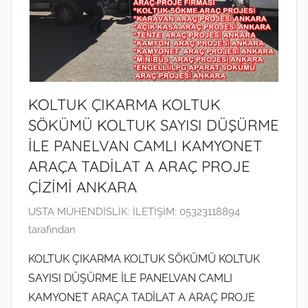
KOLTUK ÇIKARMA KOLTUK
SÖKÜMÜ KOLTUK SAYISI DÜŞÜRME
İLE PANELVAN CAMLI KAMYONET
ARAÇA TADİLAT A ARAÇ PROJE
ÇİZİMİ ANKARA
4
USTA MÜHENDİSLİK: İLETİŞİM: 05323118894
M
tarafından
a
KOLTUK ÇIKARMA KOLTUK SÖKÜMÜ KOLTUK
y
SAYISI DÜŞÜRME İLE PANELVAN CAMLI
ı
KAMYONET ARAÇA TADİLAT A ARAÇ PROJE
s