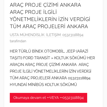
ARAÇ PROJE ÇİZİMİ ANKARA
ARAÇ PROJE İLGİLİ
YÖNETMELİKLERİN İZİN VERDİGİ
TÜM ARAÇ PROJELERİ ANKARA
2
USTA MÜHENDİSLİK: İLETİŞİM: 05323118894
2
tarafından
M
HER TÜRLÜ BİNEK OTOMOBİL, JEEP (ARAZİ
a
TAŞITI) FORD TRANSİT » KOLTUK SÖKÜMÜ HER
r
ARAÇIN ARAÇ PROJE ÇİZİMİ ANKARA ARAÇ
t
PROJE İLGİLİ YÖNETMELİKLERİN İZİN VERDİGİ
2
TÜM ARAÇ PROJELERİ ANKARA 05323118894
0
2
HYUNDAİ MİNİBÜS KOLTUK SÖKÜMÜ
3
t
Okumaya devam et ++VEYA ++05323118894
a