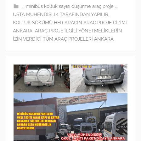
i
... minibüs koltuk sayısı düşürme araç proje ...
h
USTA MUHENDİSLİK TARAFINDAN YAPILIR
,
i
KOLTUK SÖKÜMÜ HER ARAÇIN ARAÇ PROJE ÇİZİMİ
n
ANKARA ARAÇ PROJE İLGİLİ YÖNETMELİKLERİN
d
İZİN VERDİGİ TÜM ARAÇ PROJELERİ ANKARA
e
g
ö
n
d
e
r
i
l
m
i
ş