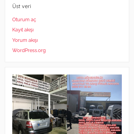
Üst veri
Oturum aç
Kayıt akışı
Yorum akışı
WordPress.org