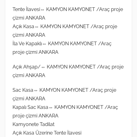
e
A
Tente İlavesi⇔ KAMYON KAMYONET /Araç proje
r
r
çizmi ANKARA
i
a
Açık Kasa⇔ KAMYON KAMYONET /Araç proje
l
l
m
çizmi ANKARA
ı
i
İla Ve Kapaklı⇔ KAMYON KAMYONET /Araç
k
ş
2
proje çizmi ANKARA
0
Açık Ahşap/⇔ KAMYON KAMYONET /Araç proje
1
çizmi ANKARA
9
t
Sac Kasa⇔ KAMYON KAMYONET /Araç proje
a
çizmi ANKARA
r
Kapalı Sac Kasa⇔ KAMYON KAMYONET /Araç
i
h
proje çizmi ANKARA
i
Kamyonete Tadilat
n
Açık Kasa Üzerine Tente İlavesi