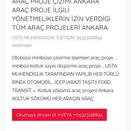
ARAÇ PROJE ÇİZİMİ ANKARA
ş
ARAÇ PROJE İLGİLİ
YÖNETMELİKLERİN İZİN VERDİGİ
TÜM ARAÇ PROJELERİ ANKARA
2
USTA MÜHENDİSLİK: İLETİŞİM: 05323118894
K
tarafından
a
Otobüsü minibüse çevirme işlemleri araç proje, …
s
minibüs koltuk sayısı düşürme araç proje … USTA
ı
MUHENDİSLİK TARAFINDAN YAPILIR HER TÜRLÜ
m
BİNEK OTOMOBİL, JEEP (ARAZİ TAŞITI) FORD
2
TRANSİT » Koltuk sökümü araç projesi Ankara
0
2
KOLTUK SÖKÜMÜ HER ARAÇIN ARAÇ
2
t
Okumaya devam et ++VEYA ++05323118894
a
r