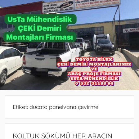
PROJE
PROJE
BELGESİ
DEMİRİ
ANKARA
ANKARA
PROJESİ
MONTAJ
ANKARA
SERVİSİ
VE
ARAÇ
PROJE
FİRMASI
ANKARA
Etiket:
ducato panelvana çevirme
KOLTUK SÖKÜMÜ HER ARAÇIN