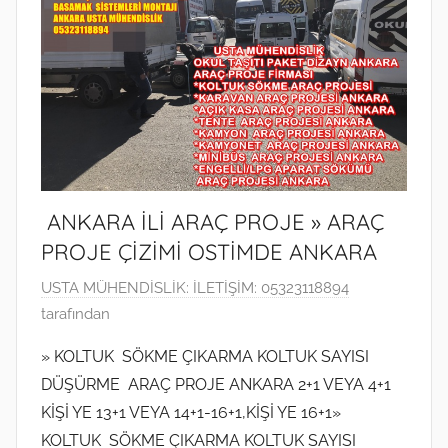
d
e
r
i
l
m
i
ş
ANKARA İLİ ARAÇ PROJE » ARAÇ
PROJE ÇİZİMİ OSTİMDE ANKARA
9
USTA MÜHENDİSLİK: İLETİŞİM: 05323118894
O
tarafından
c
» KOLTUK SÖKME ÇIKARMA KOLTUK SAYISI
a
DÜŞÜRME ARAÇ PROJE ANKARA 2+1 VEYA 4+1
k
KİŞİ YE 13+1 VEYA 14+1-16+1,KİŞİ YE 16+1»
2
KOLTUK SÖKME ÇIKARMA KOLTUK SAYISI
0