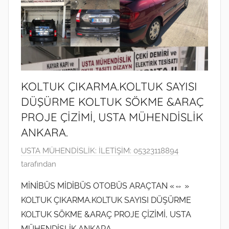
KOLTUK ÇIKARMA.KOLTUK SAYISI
DÜŞÜRME KOLTUK SÖKME &ARAÇ
PROJE ÇİZİMİ, USTA MÜHENDİSLİK
ANKARA.
3
USTA MÜHENDİSLİK: İLETİŞİM: 05323118894
A
tarafından
ğ
MİNİBÜS MİDİBÜS OTOBÜS ARAÇTAN «⇔ »
u
KOLTUK ÇIKARMA.KOLTUK SAYISI DÜŞÜRME
s
KOLTUK SÖKME &ARAÇ PROJE ÇİZİMİ, USTA
t
MÜHENDİSLİK ANKARA