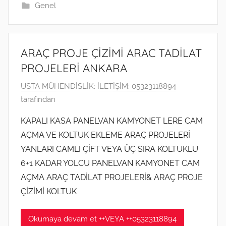
h
Genel
i
n
d
ARAÇ PROJE ÇİZİMİ ARAC TADİLAT
e
PROJELERİ ANKARA
g
ö
1
USTA MÜHENDİSLİK: İLETİŞİM: 05323118894
n
8
tarafından
d
M
KAPALI KASA PANELVAN KAMYONET LERE CAM
e
a
AÇMA VE KOLTUK EKLEME ARAÇ PROJELERİ
r
r
i
YANLARI CAMLI ÇİFT VEYA ÜÇ SIRA KOLTUKLU
t
l
6+1 KADAR YOLCU PANELVAN KAMYONET CAM
2
m
AÇMA ARAÇ TADİLAT PROJELERİ& ARAÇ PROJE
0
i
2
ÇİZİMİ KOLTUK
ş
0
t
Okumaya devam et ++VEYA ++05323118894