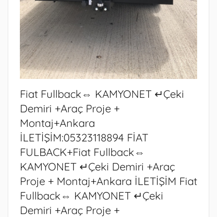
i
ş
Fiat Fullback⇔ KAMYONET ↵Çeki
Demiri +Araç Proje +
Montaj+Ankara
İLETİŞİM:05323118894 FİAT
FULBACK+Fiat Fullback⇔
KAMYONET ↵Çeki Demiri +Araç
Proje + Montaj+Ankara İLETİŞİM Fiat
Fullback⇔ KAMYONET ↵Çeki
Demiri +Araç Proje +