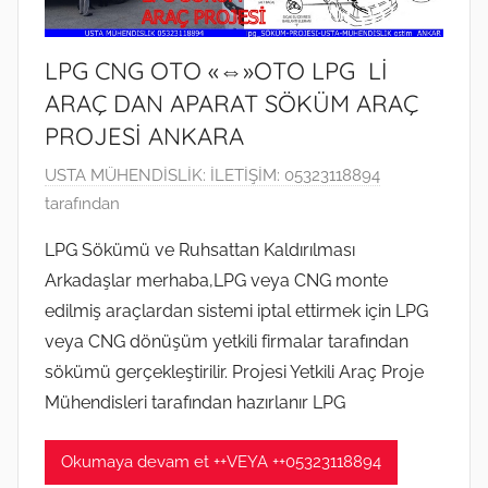
i
l
LPG CNG OTO «⇔»OTO LPG Lİ
m
ARAÇ DAN APARAT SÖKÜM ARAÇ
i
ş
PROJESİ ANKARA
1
USTA MÜHENDİSLİK: İLETİŞİM: 05323118894
8
tarafından
K
LPG Sökümü ve Ruhsattan Kaldırılması
a
Arkadaşlar merhaba,LPG veya CNG monte
s
edilmiş araçlardan sistemi iptal ettirmek için LPG
ı
veya CNG dönüşüm yetkili firmalar tarafından
m
sökümü gerçekleştirilir. Projesi Yetkili Araç Proje
2
0
Mühendisleri tarafından hazırlanır LPG
2
0
Okumaya devam et ++VEYA ++05323118894
t