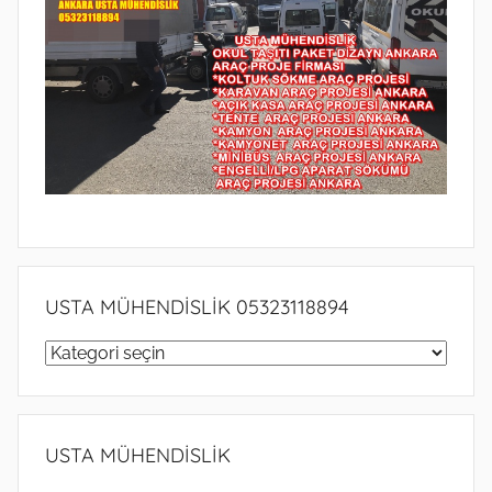
e
r
i
l
m
i
ş
USTA MÜHENDİSLİK 05323118894
USTA
MÜHENDİSLİK
05323118894
USTA MÜHENDİSLİK