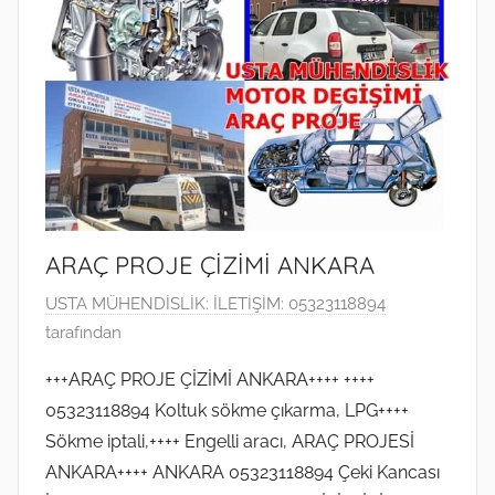
d
e
r
i
l
m
i
ş
ARAÇ PROJE ÇİZİMİ ANKARA
2
USTA MÜHENDİSLİK: İLETİŞİM: 05323118894
1
tarafından
A
+++ARAÇ PROJE ÇİZİMİ ANKARA++++ ++++
ğ
05323118894 Koltuk sökme çıkarma, LPG++++
u
Sökme iptali,++++ Engelli aracı, ARAÇ PROJESİ
s
ANKARA++++ ANKARA 05323118894 Çeki Kancası
t