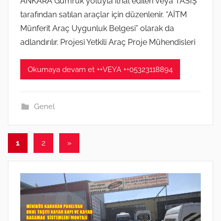
ANKARA Gümrük yoluyla ithal edilen veya TASİŞ
t
m
tarafından satılan araçlar için düzenlenir. “AİTM
2
i
0
Münferit Araç Uygunluk Belgesi” olarak da
ş
2
adlandırılır. Projesi Yetkili Araç Proje Mühendisleri
0
t
Okumaya devam et ++VEYA ++05323118894
a
r
i
Genel
h
i
Yazı
Sonraki
1
2
»
n
yazılar
sayfalaması
d
e
g
ö
n
d