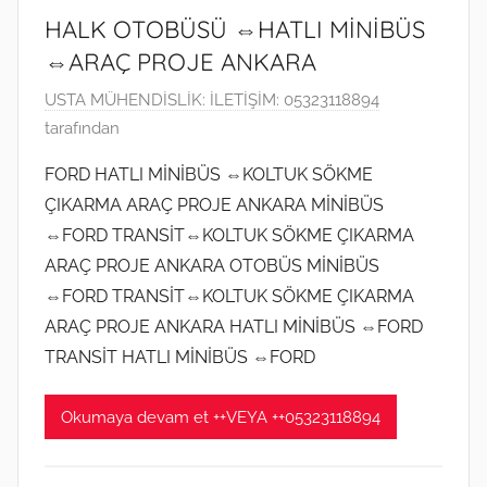
i
HALK OTOBÜSÜ ⇔HATLI MİNİBÜS
n
⇔ARAÇ PROJE ANKARA
d
e
4
USTA MÜHENDİSLİK: İLETİŞİM: 05323118894
g
N
tarafından
ö
i
FORD HATLI MİNİBÜS ⇔KOLTUK SÖKME
n
s
ÇIKARMA ARAÇ PROJE ANKARA MİNİBÜS
d
a
⇔FORD TRANSİT⇔KOLTUK SÖKME ÇIKARMA
e
n
ARAÇ PROJE ANKARA OTOBÜS MİNİBÜS
r
2
i
⇔FORD TRANSİT⇔KOLTUK SÖKME ÇIKARMA
0
l
2
ARAÇ PROJE ANKARA HATLI MİNİBÜS ⇔FORD
m
0
TRANSİT HATLI MİNİBÜS ⇔FORD
i
t
ş
a
Okumaya devam et ++VEYA ++05323118894
r
i