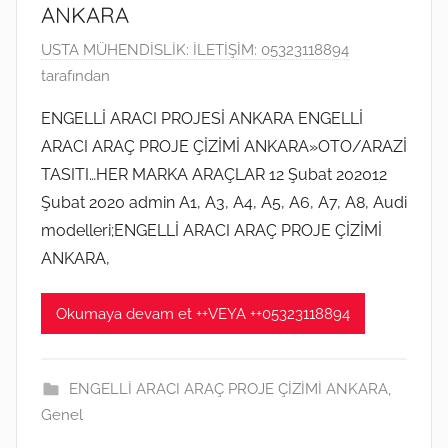
ANKARA
ö
n
1
USTA MÜHENDİSLİK: İLETİŞİM: 05323118894
d
2
tarafından
e
Ş
r
ENGELLİ ARACI PROJESİ ANKARA ENGELLİ
u
i
ARACI ARAÇ PROJE ÇİZİMİ ANKARA»OTO/ARAZİ
b
l
TASITI…HER MARKA ARAÇLAR 12 Şubat 202012
a
m
Şubat 2020 admin A1, A3, A4, A5, A6, A7, A8, Audi
t
i
modelleri;ENGELLİ ARACI ARAÇ PROJE ÇİZİMİ
2
ş
0
ANKARA,
2
0
Okumaya devam et ++VEYA ++05323118894
t
a
r
ENGELLİ ARACI ARAÇ PROJE ÇİZİMİ ANKARA
,
i
Genel
h