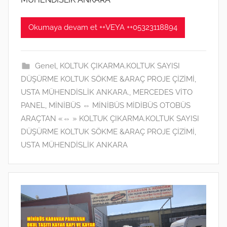
o
s
Okumaya devam et ++VEYA ++05323118894
2
0
2
Genel
,
KOLTUK ÇIKARMA.KOLTUK SAYISI
2
DÜŞÜRME KOLTUK SÖKME &ARAÇ PROJE ÇİZİMİ,
t
USTA MÜHENDİSLİK ANKARA.
,
MERCEDES VİTO
a
PANEL, MİNİBÜS ⇔ MİNİBÜS MİDİBÜS OTOBÜS
r
ARAÇTAN «⇔ » KOLTUK ÇIKARMA.KOLTUK SAYISI
i
DÜŞÜRME KOLTUK SÖKME &ARAÇ PROJE ÇİZİMİ,
h
USTA MÜHENDİSLİK ANKARA
i
n
d
e
g
ö
n