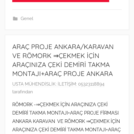
a
r
i
Genel
h
i
n
ARAÇ PROJE ANKARA/KARAVAN
d
VE RÖMORK ⇒ÇEKMEK İÇİN
e
ARAÇINIZA ÇEKİ DEMİRİ TAKMA
g
MONTAJI+ARAÇ PROJE ANKARA
ö
n
1
USTA MÜHENDİSLİK: İLETİŞİM: 05323118894
d
7
tarafından
e
M
r
RÖMORK -⇒ÇEKMEK İÇİN ARAÇINIZA ÇEKİ
a
i
DEMİRİ TAKMA MONTAJI+ARAÇ PROJE FİRMASI
r
l
ANKARA KARAVAN VE RÖMORK ⇒ÇEKMEK İÇİN
t
m
ARAÇINIZA ÇEKİ DEMİRİ TAKMA MONTAJI+ARAÇ
2