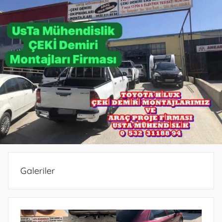
PROJE
PROJE
BELGESİ
DEMİRİ
ANKARA
ANKARA
PROJESİ
MONTAJ
ANKARA
SERVİSİ
VE
ARAÇ
PROJE
FİRMASI
ANKARA
Galeriler