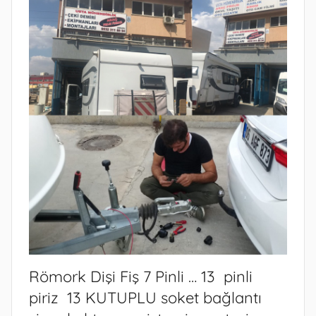
h
i
n
d
e
g
ö
n
d
e
r
i
l
m
i
Römork Dişi Fiş 7 Pinli … 13 pinli
ş
piriz 13 KUTUPLU soket bağlantı