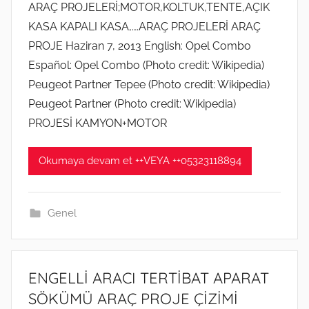
r
ARAÇ PROJELERİ;MOTOR,KOLTUK,TENTE,AÇIK
a
i
KASA KAPALI KASA,….ARAÇ PROJELERİ ARAÇ
r
l
PROJE Haziran 7, 2013 English: Opel Combo
t
m
Español: Opel Combo (Photo credit: Wikipedia)
2
i
Peugeot Partner Tepee (Photo credit: Wikipedia)
0
ş
2
Peugeot Partner (Photo credit: Wikipedia)
0
PROJESİ KAMYON+MOTOR
t
a
Okumaya devam et ++VEYA ++05323118894
r
i
h
Genel
i
n
d
ENGELLİ ARACI TERTİBAT APARAT
e
SÖKÜMÜ ARAÇ PROJE ÇİZİMİ
g