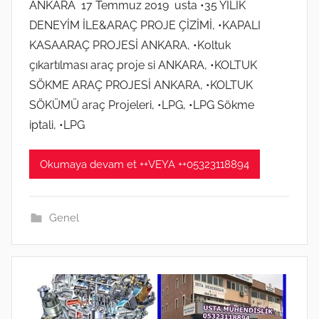
ANKARA 17 Temmuz 2019 usta •35 YILIK
m
i
DENEYİM İLE&ARAÇ PROJE ÇİZİMİ, •KAPALI
2
ş
KASAARAÇ PROJESİ ANKARA, •Koltuk
0
2
çıkartılması araç proje si ANKARA, •KOLTUK
0
SÖKME ARAÇ PROJESİ ANKARA, •KOLTUK
t
SÖKÜMÜ araç Projeleri, •LPG, •LPG Sökme
a
iptali, •LPG
r
i
Okumaya devam et ++VEYA ++05323118894
h
i
n
Genel
d
e
g
ö
n