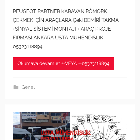
n
A
d
PEUGEOT PARTNER KARAVAN RÖMORK
ğ
e
ÇEKMEK İÇİN ARAÇLARA Çeki DEMİRİ TAKMA
u
r
+SİNYAL SİSTEMİ MONTAJI + ARAÇ PROJE
s
i
FİRMASI ANKARA USTA MÜHENDİSLİK
t
l
05323118894
o
m
s
i
2
Okumaya devam et ++VEYA ++05323118894
ş
0
2
Genel
0
t
a
r
i
h
i