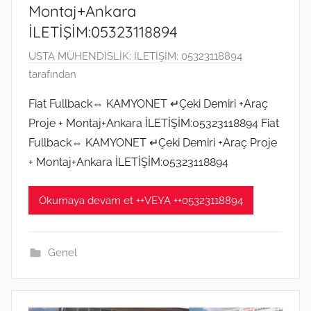
Montaj+Ankara
İLETİŞİM:05323118894
1
USTA MÜHENDİSLİK: İLETİŞİM: 05323118894
2
tarafından
M
Fiat Fullback⇔ KAMYONET ↵Çeki Demiri +Araç
a
Proje + Montaj+Ankara İLETİŞİM:05323118894 Fiat
y
Fullback⇔ KAMYONET ↵Çeki Demiri +Araç Proje
ı
+ Montaj+Ankara İLETİŞİM:05323118894
s
2
Okumaya devam et ++VEYA ++05323118894
0
2
0
Genel
t
a
r
i