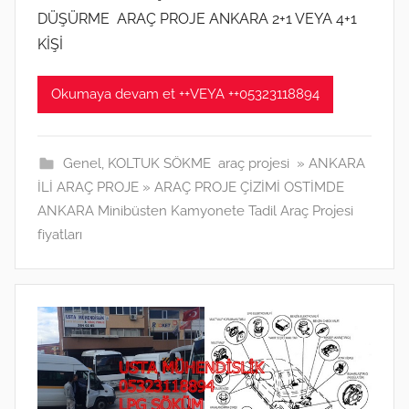
DÜŞÜRME ARAÇ PROJE ANKARA 2+1 VEYA 4+1
2
1
KİŞİ
t
a
Okumaya devam et ++VEYA ++05323118894
r
i
h
Genel
,
KOLTUK SÖKME araç projesi » ANKARA
i
İLİ ARAÇ PROJE » ARAÇ PROJE ÇİZİMİ OSTİMDE
n
ANKARA Minibüsten Kamyonete Tadil Araç Projesi
d
fiyatları
e
g
ö
n
d
e
r