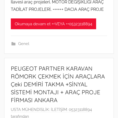
İlavesi araç projeleri, MOTOR DEGİŞİKLİGİ ARAÇ
o
s
TADİLAT PROJELERİ, •+++++ DACIA ARAÇ PROJE
2
0
Okumaya devam et ++VEYA ++05323118894
2
0
t
Genel
a
r
i
PEUGEOT PARTNER KARAVAN
h
RÖMORK ÇEKMEK İÇİN ARAÇLARA
i
Çeki DEMİRİ TAKMA +SİNYAL
n
SİSTEMİ MONTAJI + ARAÇ PROJE
d
e
FİRMASI ANKARA
g
1
USTA MÜHENDİSLİK: İLETİŞİM: 05323118894
ö
6
tarafından