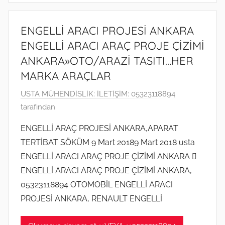
i
n
ENGELLİ ARACI PROJESİ ANKARA
d
ENGELLİ ARACI ARAÇ PROJE ÇİZİMİ
e
ANKARA»OTO/ARAZİ TASITI…HER
g
MARKA ARAÇLAR
ö
n
1
USTA MÜHENDİSLİK: İLETİŞİM: 05323118894
d
2
tarafından
e
Ş
r
ENGELLİ ARAÇ PROJESİ ANKARA,APARAT
u
i
TERTİBAT SÖKÜM 9 Mart 20189 Mart 2018 usta
b
l
ENGELLİ ARACI ARAÇ PROJE ÇİZİMİ ANKARA 
a
m
ENGELLİ ARACI ARAÇ PROJE ÇİZİMİ ANKARA,
t
i
05323118894 OTOMOBİL ENGELLİ ARACI
2
ş
0
PROJESİ ANKARA, RENAULT ENGELLİ
2
0