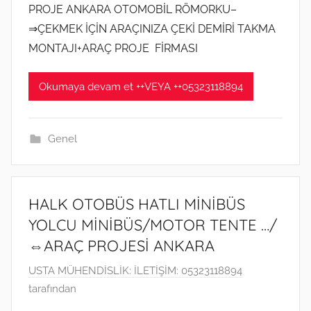
i
PROJE ANKARA OTOMOBİL RÖMORKU–
0
ş
2
⇒ÇEKMEK İÇİN ARAÇINIZA ÇEKİ DEMİRİ TAKMA
0
MONTAJI+ARAÇ PROJE FİRMASI
t
a
Okumaya devam et ++VEYA ++05323118894
r
i
h
Genel
i
n
d
HALK OTOBÜS HATLI MİNİBÜS
e
YOLCU MİNİBÜS/MOTOR TENTE …/
g
⇔ARAÇ PROJESİ ANKARA
ö
n
1
USTA MÜHENDİSLİK: İLETİŞİM: 05323118894
d
7
tarafından
e
M