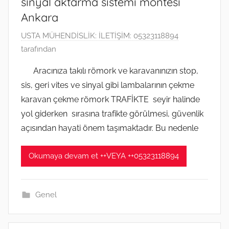
sinyal aktarma sistemi montesi
Ankara
8
USTA MÜHENDİSLİK: İLETİŞİM: 05323118894
N
tarafından
i
Aracınıza takılı römork ve karavanınızın stop,
s
sis, geri vites ve sinyal gibi lambalarının çekme
a
karavan çekme römork TRAFİKTE seyir halinde
n
yol giderken sırasına trafikte görülmesi, güvenlik
2
açısından hayati önem taşımaktadır. Bu nedenle
0
2
0
Okumaya devam et ++VEYA ++05323118894
t
a
Genel
r
i
h