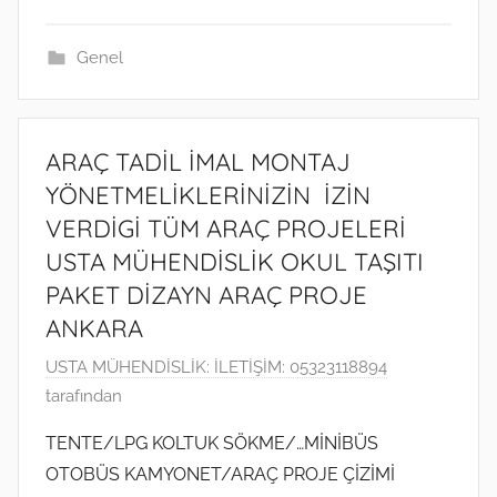
a
r
Genel
i
h
i
ARAÇ TADİL İMAL MONTAJ
n
YÖNETMELİKLERİNİZİN İZİN
d
VERDİGİ TÜM ARAÇ PROJELERİ
e
USTA MÜHENDİSLİK OKUL TAŞITI
g
ö
PAKET DİZAYN ARAÇ PROJE
n
ANKARA
d
3
USTA MÜHENDİSLİK: İLETİŞİM: 05323118894
e
K
tarafından
r
a
i
TENTE/LPG KOLTUK SÖKME/…MİNİBÜS
s
l
OTOBÜS KAMYONET/ARAÇ PROJE ÇİZİMİ
ı
m