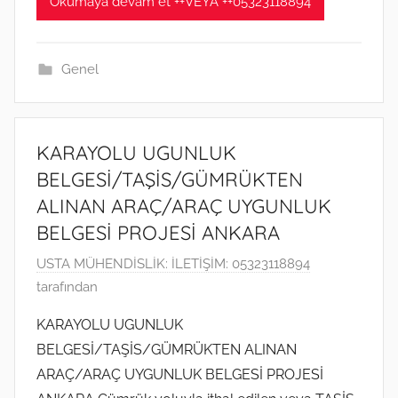
Okumaya devam et ++VEYA ++05323118894
t
a
r
Genel
i
h
i
KARAYOLU UGUNLUK
n
BELGESİ/TAŞİS/GÜMRÜKTEN
d
ALINAN ARAÇ/ARAÇ UYGUNLUK
e
BELGESİ PROJESİ ANKARA
g
ö
1
USTA MÜHENDİSLİK: İLETİŞİM: 05323118894
n
2
tarafından
d
Ş
e
KARAYOLU UGUNLUK
u
r
BELGESİ/TAŞİS/GÜMRÜKTEN ALINAN
b
i
ARAÇ/ARAÇ UYGUNLUK BELGESİ PROJESİ
a
l