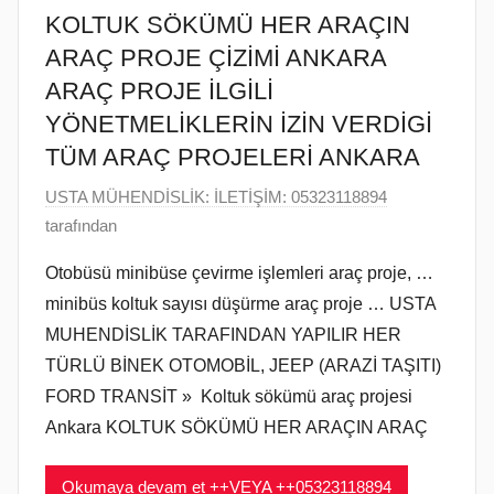
KOLTUK SÖKÜMÜ HER ARAÇIN
ARAÇ PROJE ÇİZİMİ ANKARA
ARAÇ PROJE İLGİLİ
YÖNETMELİKLERİN İZİN VERDİGİ
TÜM ARAÇ PROJELERİ ANKARA
2
USTA MÜHENDİSLİK: İLETİŞİM: 05323118894
K
tarafından
a
Otobüsü minibüse çevirme işlemleri araç proje, …
s
minibüs koltuk sayısı düşürme araç proje … USTA
ı
MUHENDİSLİK TARAFINDAN YAPILIR HER
m
TÜRLÜ BİNEK OTOMOBİL, JEEP (ARAZİ TAŞITI)
2
FORD TRANSİT » Koltuk sökümü araç projesi
0
2
Ankara KOLTUK SÖKÜMÜ HER ARAÇIN ARAÇ
2
t
Okumaya devam et ++VEYA ++05323118894