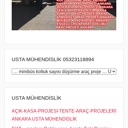
i
ş
USTA MÜHENDİSLİK 05323118894
USTA
MÜHENDİSLİK
05323118894
USTA MÜHENDİSLİK
AÇIK-KASA-PROJESİ-TENTE-ARAÇ-PROJELERİ
ANKARA USTA MÜHENDİSLİK