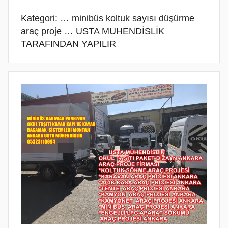
PROJE
PROJE
BELGESİ
DEMİRİ
Kategori:
… minibüs koltuk sayısı düşürme
ANKARA
ANKARA
PROJESİ
MONTAJ
araç proje … USTA MUHENDİSLİK
ANKARA
SERVİSİ
TARAFINDAN YAPILIR
VE
ARAÇ
PROJE
FİRMASI
ANKARA