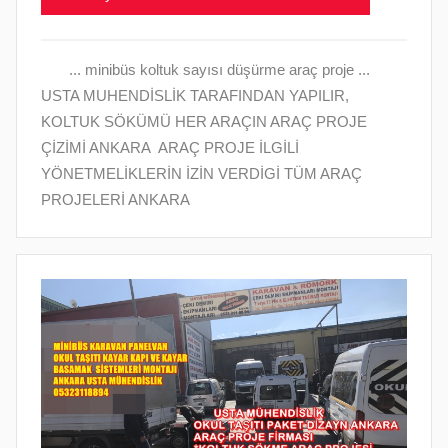
a
r
i
... minibüs koltuk sayısı düşürme araç proje ...
h
USTA MUHENDİSLİK TARAFINDAN YAPILIR
,
i
KOLTUK SÖKÜMÜ HER ARAÇIN ARAÇ PROJE
n
ÇİZİMİ ANKARA ARAÇ PROJE İLGİLİ
d
YÖNETMELİKLERİN İZİN VERDİGİ TÜM ARAÇ
e
PROJELERİ ANKARA
g
ö
n
d
e
r
i
l
m