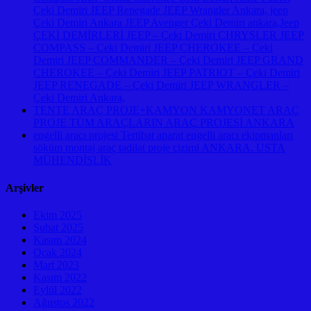
Çeki Demiri JEEP Renegade JEEP Wrangler Ankara, jeep
Çeki Demiri Ankara JEEP Avenger Çeki Demiri ankara,Jeep
ÇEKİ DEMİRLERİ JEEP – Çeki Demiri CHRYSLER JEEP
COMPASS – Çeki Demiri JEEP CHEROKEE – Çeki
Demiri JEEP COMMANDER – Çeki Demiri JEEP GRAND
CHEROKEE – Çeki Demiri JEEP PATRIOT – Çeki Demiri
JEEP RENEGADE – Çeki Demiri JEEP WRANGLER –
Çeki Demiri Ankara,
TENTE ARAÇ PROJE+KAMYON KAMYONET ARAÇ
PROJE TÜM ARAÇLARIN ARAÇ PROJESİ ANKARA
engelli aracı projesi Tertibat aparat engelli aracı ekipmanları
söküm montaj araç tadilat proje çizimi ANKARA. USTA
MÜHENDİSLİK
Arşivler
Ekim 2025
Şubat 2025
Kasım 2024
Ocak 2024
Mart 2023
Kasım 2022
Eylül 2022
Ağustos 2022