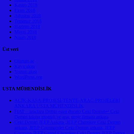
Kasım 2018
Ekim 2018
Ağustos 2018
Temmuz 2018
Haziran 2018
Mayıs 2018
Nisan 2018
Üst veri
Oturum aç
Kayıt akışı
Yorum akışı
WordPress.org
USTA MÜHENDİSLİK
AÇIK-KASA-PROJESİ-TENTE-ARAÇ-PROJELERİ
ANKARA USTA MÜHENDİSLİK
FIAT – araçlara Doblo egea ducato Çeki Demiri↵ Çeki
Demiri takma montajı ve araç proje firması ankara
Çeki Demiri JEEP Ankara ,JEEP Cherokee Çeki Demiri
ankara, JEEP Commander Çeki Demiri ankara, JEEP
Compass JEEP Grand Cherokee Çeki Demiri JEEP Patriot