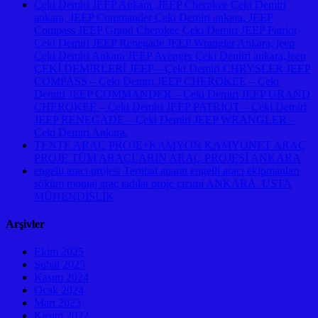
Çeki Demiri JEEP Ankara ,JEEP Cherokee Çeki Demiri
ankara, JEEP Commander Çeki Demiri ankara, JEEP
Compass JEEP Grand Cherokee Çeki Demiri JEEP Patriot
Çeki Demiri JEEP Renegade JEEP Wrangler Ankara, jeep
Çeki Demiri Ankara JEEP Avenger Çeki Demiri ankara,Jeep
ÇEKİ DEMİRLERİ JEEP – Çeki Demiri CHRYSLER JEEP
COMPASS – Çeki Demiri JEEP CHEROKEE – Çeki
Demiri JEEP COMMANDER – Çeki Demiri JEEP GRAND
CHEROKEE – Çeki Demiri JEEP PATRIOT – Çeki Demiri
JEEP RENEGADE – Çeki Demiri JEEP WRANGLER –
Çeki Demiri Ankara,
TENTE ARAÇ PROJE+KAMYON KAMYONET ARAÇ
PROJE TÜM ARAÇLARIN ARAÇ PROJESİ ANKARA
engelli aracı projesi Tertibat aparat engelli aracı ekipmanları
söküm montaj araç tadilat proje çizimi ANKARA. USTA
MÜHENDİSLİK
Arşivler
Ekim 2025
Şubat 2025
Kasım 2024
Ocak 2024
Mart 2023
Kasım 2022