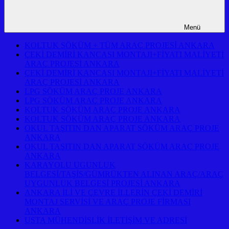
Menü
KOLTUK SÖKÜM + TÜM ARAÇ PROJESİ ANKARA
ÇEKİ DEMİRİ KANCASI MONTAJI+FİYATI MALİYETİ
ARAÇ PROJESİ ANKARA
ÇEKİ DEMİRİ KANCASI MONTAJI+FİYATI MALİYETİ
ARAÇ PROJESİ ANKARA
LPG SÖKÜM ARAÇ PROJE ANKARA
LPG SÖKÜM ARAÇ PROJE ANKARA
KOLTUK SÖKÜM ARAÇ PROJE ANKARA
KOLTUK SÖKÜM ARAÇ PROJE ANKARA
OKUL TAŞITIN DAN APARAT SÖKÜM ARAÇ PROJE
ANKARA
OKUL TAŞITIN DAN APARAT SÖKÜM ARAÇ PROJE
ANKARA
KARAYOLU UGUNLUK
BELGESİ/TAŞİS/GÜMRÜKTEN ALINAN ARAÇ/ARAÇ
UYGUNLUK BELGESİ PROJESİ ANKARA
ANKARA İLİ VE ÇEVRE İLLERİN ÇEKİ DEMİRİ
MONTAJ SERVİSİ VE ARAÇ PROJE FİRMASI
ANKARA
USTA MÜHENDİSLİK İLETİŞİM VE ADRESİ