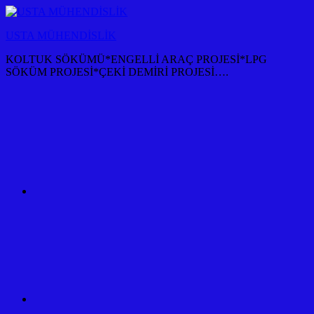
İçeriğe
atla
USTA MÜHENDİSLİK
KOLTUK SÖKÜMÜ*ENGELLİ ARAÇ PROJESİ*LPG
SÖKÜM PROJESİ*ÇEKİ DEMİRİ PROJESİ….
KOLTUK
SÖKÜM
+
TÜM
ARAÇ
PROJESİ
ANKARA
ÇEKİ
DEMİRİ
KANCASI
MONTAJI+FİYATI
MALİYETİ
ARAÇ
PROJESİ
ANKARA
ÇEKİ