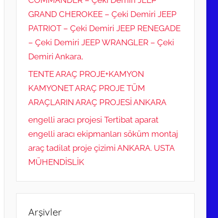
COMMANDER – Çeki Demiri JEEP
GRAND CHEROKEE – Çeki Demiri JEEP
PATRIOT – Çeki Demiri JEEP RENEGADE
– Çeki Demiri JEEP WRANGLER – Çeki
Demiri Ankara,
TENTE ARAÇ PROJE+KAMYON
KAMYONET ARAÇ PROJE TÜM
ARAÇLARIN ARAÇ PROJESİ ANKARA
engelli aracı projesi Tertibat aparat
engelli aracı ekipmanları söküm montaj
araç tadilat proje çizimi ANKARA. USTA
MÜHENDİSLİK
Arşivler