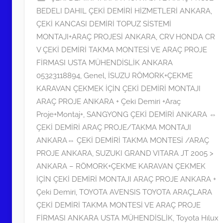
BEDELI DAHIL ÇEKİ DEMİRİ HİZMETLERİ ANKARA
,
t
ÇEKİ KANCASI DEMİRİ TOPUZ SİSTEMİ
a
MONTAJI+ARAÇ PROJESİ ANKARA
,
CRV HONDA CR
r
V ÇEKİ DEMİRİ TAKMA MONTESİ VE ARAÇ PROJE
i
FİRMASI USTA MÜHENDİSLİK ANKARA
h
05323118894
,
Genel
,
İSUZU RÖMORK+ÇEKME
i
KARAVAN ÇEKMEK İÇİN ÇEKİ DEMİRİ MONTAJI
n
ARAÇ PROJE ANKARA + Çeki Demiri +Araç
d
Proje+Montaj+
,
SANGYONG ÇEKİ DEMİRİ ANKARA ⇔
e
ÇEKİ DEMİRİ ARAÇ PROJE/TAKMA MONTAJI
g
ANKARA⇔ ÇEKİ DEMİRİ TAKMA MONTESİ /ARAÇ
ö
PROJE ANKARA
,
SUZUKI GRAND VITARA JT 2005 >
n
ANKARA – RÖMORK+ÇEKME KARAVAN ÇEKMEK
d
İÇİN ÇEKİ DEMİRİ MONTAJI ARAÇ PROJE ANKARA +
e
Çeki Demiri
,
TOYOTA AVENSIS TOYOTA ARAÇLARA
r
ÇEKİ DEMİRİ TAKMA MONTESİ VE ARAÇ PROJE
i
FİRMASI ANKARA USTA MÜHENDİSLİK
,
Toyota Hılux
l