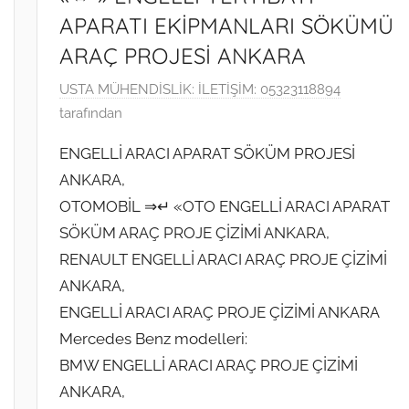
APARATI EKİPMANLARI SÖKÜMÜ
ARAÇ PROJESİ ANKARA
1
USTA MÜHENDİSLİK: İLETİŞİM: 05323118894
9
tarafından
O
ENGELLİ ARACI APARAT SÖKÜM PROJESİ
c
ANKARA,
a
OTOMOBİL ⇒↵ «OTO ENGELLİ ARACI APARAT
k
2
SÖKÜM ARAÇ PROJE ÇİZİMİ ANKARA,
0
RENAULT ENGELLİ ARACI ARAÇ PROJE ÇİZİMİ
2
ANKARA,
2
ENGELLİ ARACI ARAÇ PROJE ÇİZİMİ ANKARA
t
Mercedes Benz modelleri:
a
BMW ENGELLİ ARACI ARAÇ PROJE ÇİZİMİ
r
ANKARA,
i