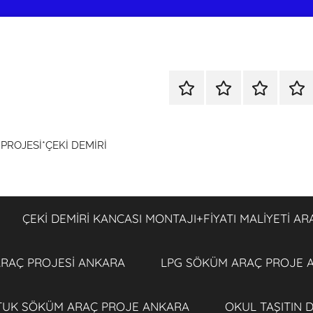
KOLTUK
ÇEKİ
ÇEKİ
LPG
SÖKÜM
DEMİRİ
DEMİRİ
SÖ
+
KANCASI
KANCASI
ARA
ROJESİ*ÇEKİ DEMİRİ
TÜM
MONTAJI+FİYATI
MONTAJI+F
PRO
ARAÇ
MALİYETİ
MALİYETİ
ANK
PROJESİ
ARAÇ
ARAÇ
ANKARA
PROJESİ
PROJESİ
ÇEKİ DEMİRİ KANCASI MONTAJI+FİYATI MALİYETİ A
ANKARA
ANKARA
 ARAÇ PROJESİ ANKARA
LPG SÖKÜM ARAÇ PROJE 
TUK SÖKÜM ARAÇ PROJE ANKARA
OKUL TAŞITIN