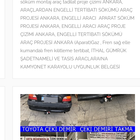
söküm montaj araç tadilat proje çizimi ANKARA
,
ARAÇLARDAN ENGELLİ TERTİBATI SÖKÜMÜ ARAÇ
PROJESİ ANKARA
,
ENGELLİ ARACI APARAT SÖKÜM
PROJESİ ANKARA
,
ENGELLİ ARACI ARAÇ PROJE
ÇİZİMİ ANKARA
,
ENGELLİ TERTİBATI SÖKÜMÜ
ARAÇ PROJESİ ANKARA (Aparat)Gaz , Fren sağ elle
kumandalı fren kilitleme tertibat
,
İTHAL GÜMRÜK
ŞADETNAMELİ VE TASİS ARACLARAINA
KAMYONET KARAYOLU UYGUNLUK BELGESİ