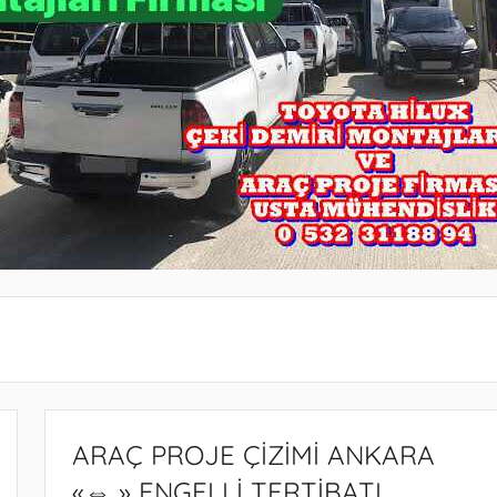
ARAÇ PROJE ÇİZİMİ ANKARA
«⇔ » ENGELLİ TERTİBATI