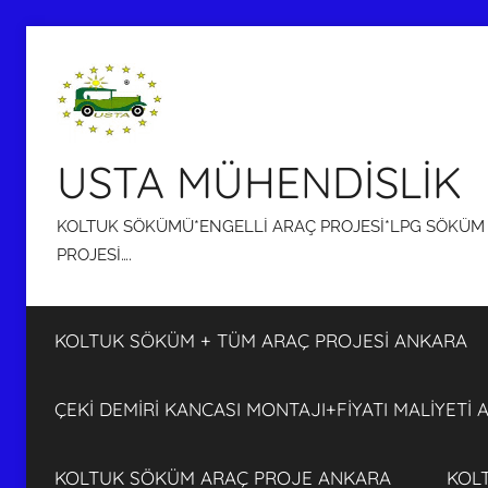
İçeriğe
atla
USTA MÜHENDİSLİK
KOLTUK SÖKÜMÜ*ENGELLİ ARAÇ PROJESİ*LPG SÖKÜM P
PROJESİ….
KOLTUK SÖKÜM + TÜM ARAÇ PROJESİ ANKARA
ÇEKİ DEMİRİ KANCASI MONTAJI+FİYATI MALİYETİ
KOLTUK SÖKÜM ARAÇ PROJE ANKARA
KOL