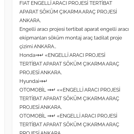
FIAT ENGELLİ ARACI PROJESİ TERTİBAT
h
APARAT SÖKÜM ÇIKARMA ARAÇ PROJESİ
i
n
ANKARA,
d
Engelli aracı projesi tertibat aparat engelli aracı
e
ekipmanları söküm montaj araç tadilat proje
g
çizimi ANKARA.,
ö
Honda⇒↵ «ENGELLİ ARACI PROJESİ
n
TERTİBAT APARAT SÖKÜM ÇIKARMA ARAÇ
d
PROJESİ ANKARA,
e
Hyundai⇒↵
r
OTOMOBİL ⇒↵ ««ENGELLİ ARACI PROJESİ
i
l
TERTİBAT APARAT SÖKÜM ÇIKARMA ARAÇ
m
PROJESİ ANKARA,
i
OTOMOBİL ⇒↵ «ENGELLİ ARACI PROJESİ
ş
TERTİBAT APARAT SÖKÜM ÇIKARMA ARAÇ
PROJESİ ANKARA,