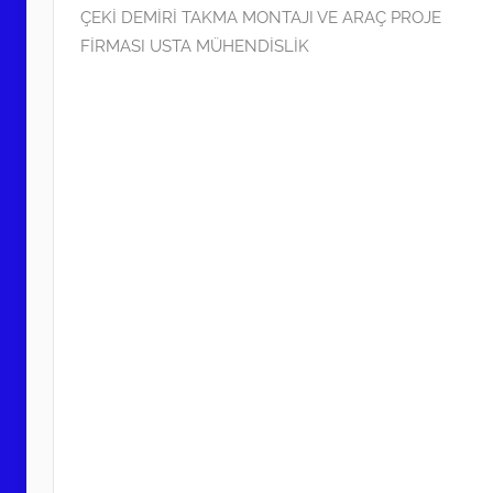
ÇEKİ DEMİRİ TAKMA MONTAJI VE ARAÇ PROJE
m
FİRMASI USTA MÜHENDİSLİK
i
ş