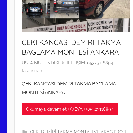
ÇEKİ KANCASI DEMİRİ TAKMA
BAGLAMA MONTESİ ANKARA
3
USTA MÜHENDİSLİK: İLETİŞİM: 05323118894
1
tarafından
O
ÇEKİ KANCASI DEMİRİ TAKMA BAGLAMA
c
MONTESİ ANKARA
a
k
Okumaya devam et ++VEYA ++05323118894
2
0
2
ÇEKİ DEMİRİ TAKMA MONTAJI VE ARAÇ PROJE
2