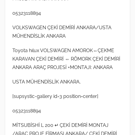
s
t
05323118894
o
s
VOLKSWAGEN ÇEKİ DEMİRİ ANKARA/USTA
2
MÜHENDİSLİK ANKARA
0
2
Toyota hılux VOLSWAGEN AMOROK⇔ÇEKME
2
KARAVAN ÇEKİ DEMİRİ ⇔ RÖMORK ÇEKİ DEMİRİ
t
ANKARA ARAÇ PROJESİ +MONTAJI: ANKARA
a
r
USTA MÜHENDİSLİK ANKARA,
i
h
[supsystic-gallery id=3 position=center]
i
n
05323118894
d
MİTSUBİSHİ L 200 ↵ ÇEKİ DEMİRİ MONTAJ
e
g
/ARAÇ PROJE FİRMASI ANKARA/ ÇEKİ DEMİRİ