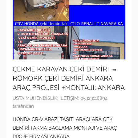
ÇEKME KARAVAN ÇEKİ DEMİRİ ⇔
RÖMORK ÇEKİ DEMİRİ ANKARA
ARAÇ PROJESİ +MONTAJI: ANKARA
1
USTA MÜHENDİSLİK: İLETİŞİM: 05323118894
4
tarafından
A
HONDA CR-V ARAZİ TAŞITI ARAÇLARA ÇEKİ
ğ
DEMİRİ TAKMA BAGLAMA MONTAJI VE ARAÇ
u
PROJE FİRMASI ANKARA