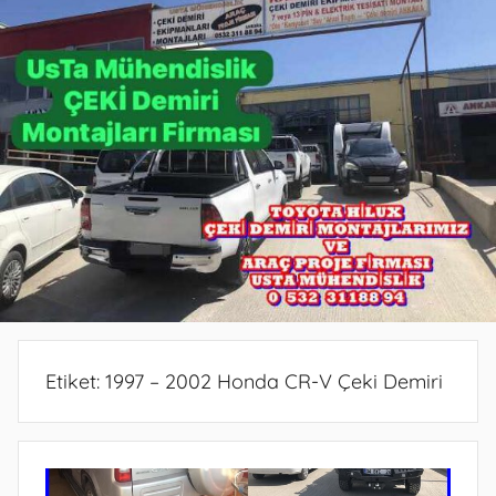
PROJE
PROJE
BELGESİ
DEMİRİ
ANKARA
ANKARA
PROJESİ
MONTAJ
ANKARA
SERVİSİ
VE
ARAÇ
PROJE
FİRMASI
ANKARA
Etiket:
1997 – 2002 Honda CR-V Çeki Demiri