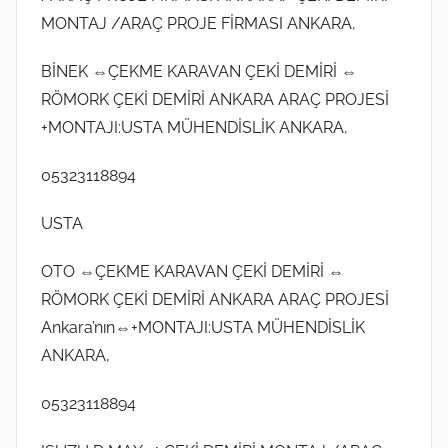
ö
MONTAJ /ARAÇ PROJE FİRMASI ANKARA,
n
BİNEK ⇔ÇEKME KARAVAN ÇEKİ DEMİRİ ⇔
d
e
RÖMORK ÇEKİ DEMİRİ ANKARA ARAÇ PROJESİ
r
+MONTAJI:USTA MÜHENDİSLİK ANKARA,
i
05323118894
l
m
USTA
i
ş
OTO ⇔ÇEKME KARAVAN ÇEKİ DEMİRİ ⇔
RÖMORK ÇEKİ DEMİRİ ANKARA ARAÇ PROJESİ
Ankara’nın⇔+MONTAJI:USTA MÜHENDİSLİK
ANKARA,
05323118894