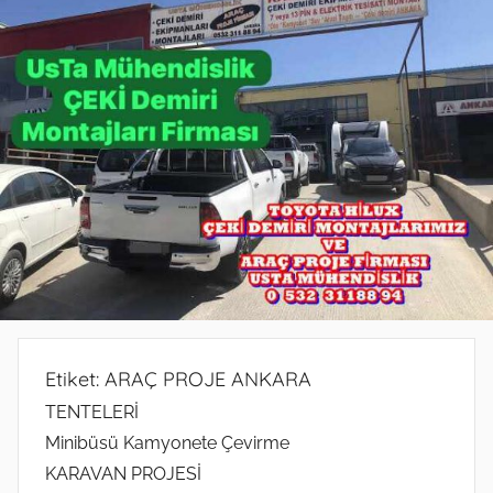
PROJE
PROJE
BELGESİ
DEMİRİ
ANKARA
ANKARA
PROJESİ
MONTAJ
ANKARA
SERVİSİ
VE
ARAÇ
PROJE
FİRMASI
ANKARA
Etiket:
ARAÇ PROJE ANKARA
TENTELERİ
Minibüsü Kamyonete Çevirme
KARAVAN PROJESİ