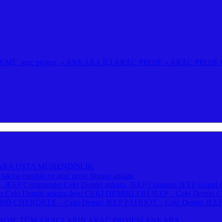
E araç projesi » ANKARA İLİ ARAÇ PROJE » ARAÇ PROJE Çİ
ARA USTA MÜHENDİSLİK
akma montajı ve araç proje firması ankara
a, JEEP Commander Çeki Demiri ankara, JEEP Compass JEEP Grand C
venger Çeki Demiri ankara,Jeep ÇEKİ DEMİRLERİ JEEP – Çeki D
ND CHEROKEE – Çeki Demiri JEEP PATRIOT – Çeki Demiri JEE
OJE TÜM ARAÇLARIN ARAÇ PROJESİ ANKARA