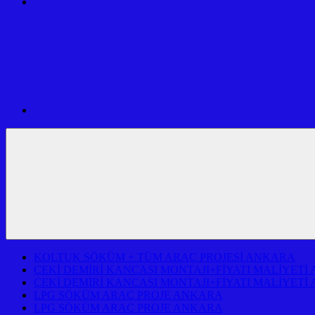
SERVİSİ
USTA
VE
MÜHENDİSLİK
ARAÇ
İLETİŞİM
PROJE
VE
FİRMASI
ADRESİ
ANKARA
KOLTUK SÖKÜM + TÜM ARAÇ PROJESİ ANKARA
ÇEKİ DEMİRİ KANCASI MONTAJI+FİYATI MALİYETİ
ÇEKİ DEMİRİ KANCASI MONTAJI+FİYATI MALİYETİ
LPG SÖKÜM ARAÇ PROJE ANKARA
LPG SÖKÜM ARAÇ PROJE ANKARA