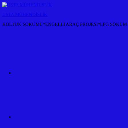
İçeriğe
atla
USTA MÜHENDİSLİK
KOLTUK SÖKÜMÜ*ENGELLİ ARAÇ PROJESİ*LPG SÖKÜM P
KOLTUK
SÖKÜM
+
TÜM
ARAÇ
PROJESİ
ANKARA
ÇEKİ
DEMİRİ
KANCASI
MONTAJI+FİYATI
MALİYETİ
ARAÇ
PROJESİ
ANKARA
ÇEKİ
DEMİRİ