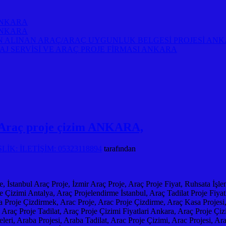
ANKARA
ANKARA
 ALINAN ARAÇ/ARAÇ UYGUNLUK BELGESİ PROJESİ AN
AJ SERVİSİ VE ARAÇ PROJE FİRMASI ANKARA
aç proje çizim ANKARA,
K: İLETİŞİM: 05323118894
tarafından
e, İstanbul Araç Proje, İzmir Araç Proje, Araç Proje Fiyat, Ruhsata İşle
 Çizimi Antalya, Araç Projelendirme İstanbul, Araç Tadilat Proje Fiyatla
a Proje Çizdirmek, Arac Proje, Arac Proje Çizdirme, Araç Kasa Projesi,
Araç Proje Tadilat, Araç Proje Çizimi Fiyatlari Ankara, Araç Proje Çizi
leri, Araba Projesi, Araba Tadilat, Arac Proje Çizimi, Arac Projesi, Ar