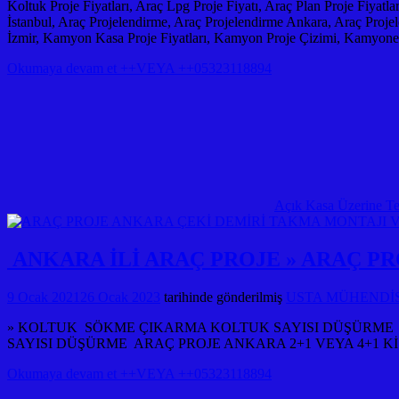
Koltuk Proje Fiyatları, Araç Lpg Proje Fiyatı, Araç Plan Proje Fiyatl
İstanbul, Araç Projelendirme, Araç Projelendirme Ankara, Araç Projelen
İzmir, Kamyon Kasa Proje Fiyatları, Kamyon Proje Çizimi, Kamyonet P
Okumaya devam et ++VEYA ++05323118894
Açık Kasa Üzerine Ten
ANKARA İLİ ARAÇ PROJE » ARAÇ P
9 Ocak 2021
26 Ocak 2023
tarihinde gönderilmiş
USTA MÜHENDİSLİ
» KOLTUK SÖKME ÇIKARMA KOLTUK SAYISI DÜŞÜRME ARA
SAYISI DÜŞÜRME ARAÇ PROJE ANKARA 2+1 VEYA 4+1 Kİ
Okumaya devam et ++VEYA ++05323118894