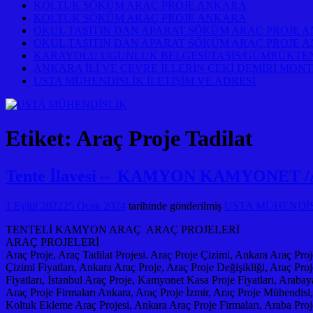
KOLTUK SÖKÜM ARAÇ PROJE ANKARA
KOLTUK SÖKÜM ARAÇ PROJE ANKARA
OKUL TAŞITIN DAN APARAT SÖKÜM ARAÇ PROJE 
OKUL TAŞITIN DAN APARAT SÖKÜM ARAÇ PROJE 
KARAYOLU UGUNLUK BELGESİ/TAŞİS/GÜMRÜKTEN
ANKARA İLİ VE ÇEVRE İLLERİN ÇEKİ DEMİRİ MONT
USTA MÜHENDİSLİK İLETİŞİM VE ADRESİ
Etiket:
Araç Proje Tadilat
Tente İlavesi⇔ KAMYON KAMYONET /Ar
1 Eylül 2022
25 Ocak 2024
tarihinde gönderilmiş
USTA MÜHENDİSLİ
TENTELİ KAMYON ARAÇ ARAÇ PROJELERİ
ARAÇ PROJELERİ
Araç Proje, Araç Tadilat Projesi. Araç Proje Çizimi, Ankara Araç Proj
Çizimi Fiyatları, Ankara Araç Proje, Araç Proje Değişikliği, Araç Proje
Fiyatları, İstanbul Araç Proje, Kamyonet Kasa Proje Fiyatları, Arabay
Araç Proje Firmaları Ankara, Araç Proje İzmir, Araç Proje Mühendisi, 
Koltuk Ekleme Araç Projesi, Ankara Araç Proje Firmaları, Araba Proje