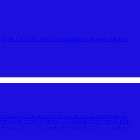
ZİMİ OSTİMDE ANKARA Minibüsten Kamyonete Tadil Araç
herokee Çeki Demiri JEEP Patriot Çeki Demiri JEEP Renegade
emiri CHRYSLER JEEP COMPASS – Çeki Demiri JEEP CHEROKEE –
P RENEGADE – Çeki Demiri JEEP WRANGLER – Çeki Demiri