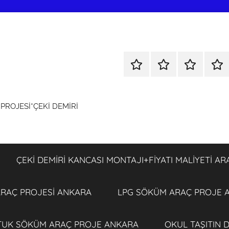
KOLTUK
ÇEKİ
ÇEKİ
LPG
SÖKÜM
DEMİRİ
DEMİRİ
SÖ
+
KANCASI
KANCASI
ARA
ROJESİ*ÇEKİ DEMİRİ
TÜM
MONTAJI+FİYATI
MONTAJI+F
PRO
ARAÇ
MALİYETİ
MALİYETİ
ANK
PROJESİ
ARAÇ
ARAÇ
ANKARA
PROJESİ
PROJESİ
ÇEKİ DEMİRİ KANCASI MONTAJI+FİYATI MALİYETİ A
ANKARA
ANKARA
 ARAÇ PROJESİ ANKARA
LPG SÖKÜM ARAÇ PROJE 
TUK SÖKÜM ARAÇ PROJE ANKARA
OKUL TAŞITIN