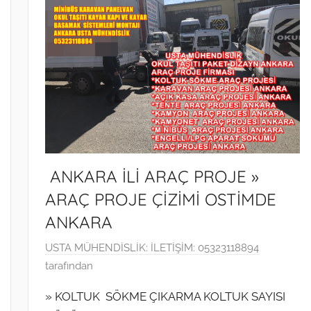
ANKARA İLİ ARAÇ PROJE »
ARAÇ PROJE ÇİZİMİ OSTİMDE
ANKARA
9
USTA MÜHENDİSLİK: İLETİŞİM: 05323118894
O
tarafından
c
» KOLTUK SÖKME ÇIKARMA KOLTUK SAYISI
a