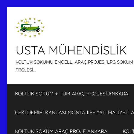
İçeriğe
atla
USTA MÜHENDİSLİK
KOLTUK SÖKÜMÜ*ENGELLİ ARAÇ PROJESİ*LPG SÖKÜM P
PROJESİ….
KOLTUK SÖKÜM + TÜM ARAÇ PROJESİ ANKARA
ÇEKİ DEMİRİ KANCASI MONTAJI+FİYATI MALİYETİ
KOLTUK SÖKÜM ARAÇ PROJE ANKARA
KOL