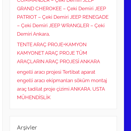
COMMANDER – Çeki Demiri JEEP
GRAND CHEROKEE – Çeki Demiri JEEP
PATRIOT – Çeki Demiri JEEP RENEGADE
– Çeki Demiri JEEP WRANGLER – Çeki
Demiri Ankara,
TENTE ARAÇ PROJE+KAMYON
KAMYONET ARAÇ PROJE TÜM
ARAÇLARIN ARAÇ PROJESİ ANKARA
engelli aracı projesi Tertibat aparat
engelli aracı ekipmanları söküm montaj
araç tadilat proje çizimi ANKARA. USTA
MÜHENDİSLİK
Arşivler