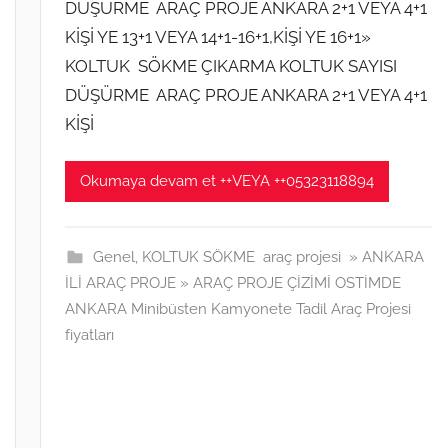
DÜŞÜRME ARAÇ PROJE ANKARA 2+1 VEYA 4+1
k
KİŞİ YE 13+1 VEYA 14+1-16+1,KİŞİ YE 16+1»
2
0
KOLTUK SÖKME ÇIKARMA KOLTUK SAYISI
2
DÜŞÜRME ARAÇ PROJE ANKARA 2+1 VEYA 4+1
1
KİŞİ
t
a
Okumaya devam et ++VEYA ++05323118894
r
i
h
Genel
,
KOLTUK SÖKME araç projesi » ANKARA
i
İLİ ARAÇ PROJE » ARAÇ PROJE ÇİZİMİ OSTİMDE
n
ANKARA Minibüsten Kamyonete Tadil Araç Projesi
d
fiyatları
e
g
ö
n