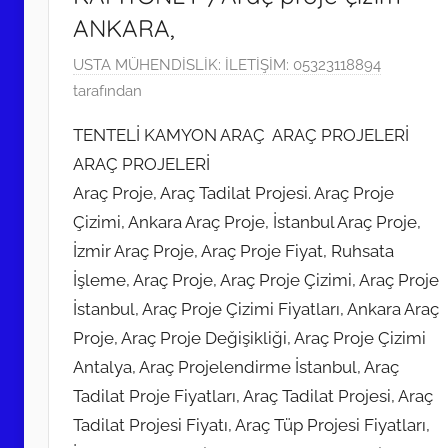
ANKARA,
1
USTA MÜHENDİSLİK: İLETİŞİM: 05323118894
E
tarafından
y
TENTELİ KAMYON ARAÇ ARAÇ PROJELERİ
l
ARAÇ PROJELERİ
ü
Araç Proje, Araç Tadilat Projesi. Araç Proje
l
2
Çizimi, Ankara Araç Proje, İstanbul Araç Proje,
0
İzmir Araç Proje, Araç Proje Fiyat, Ruhsata
2
İşleme, Araç Proje, Araç Proje Çizimi, Araç Proje
2
İstanbul, Araç Proje Çizimi Fiyatları, Ankara Araç
t
Proje, Araç Proje Değişikliği, Araç Proje Çizimi
a
Antalya, Araç Projelendirme İstanbul, Araç
r
Tadilat Proje Fiyatları, Araç Tadilat Projesi, Araç
i
Tadilat Projesi Fiyatı, Araç Tüp Projesi Fiyatları,
h