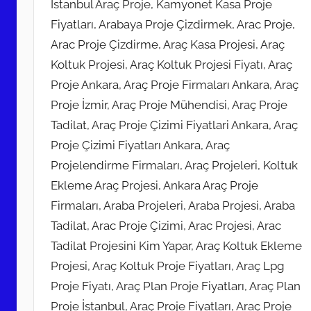
İstanbul Araç Proje, Kamyonet Kasa Proje
i
n
Fiyatları, Arabaya Proje Çizdirmek, Arac Proje,
d
Arac Proje Çizdirme, Araç Kasa Projesi, Araç
e
Koltuk Projesi, Araç Koltuk Projesi Fiyatı, Araç
g
Proje Ankara, Araç Proje Firmaları Ankara, Araç
ö
Proje İzmir, Araç Proje Mühendisi, Araç Proje
n
Tadilat, Araç Proje Çizimi Fiyatlari Ankara, Araç
d
Proje Çizimi Fiyatları Ankara, Araç
e
Projelendirme Firmaları, Araç Projeleri, Koltuk
r
Ekleme Araç Projesi, Ankara Araç Proje
i
l
Firmaları, Araba Projeleri, Araba Projesi, Araba
m
Tadilat, Arac Proje Çizimi, Arac Projesi, Arac
i
Tadilat Projesini Kim Yapar, Araç Koltuk Ekleme
ş
Projesi, Araç Koltuk Proje Fiyatları, Araç Lpg
Proje Fiyatı, Araç Plan Proje Fiyatları, Araç Plan
Proje İstanbul, Araç Proje Fiyatları, Araç Proje