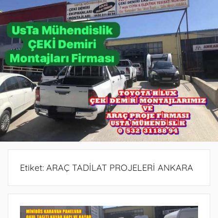
PROJE
PROJE
BELGESİ
DEMİRİ
ANKARA
ANKARA
PROJESİ
MONTAJ
ANKARA
SERVİSİ
VE
ARAÇ
PROJE
FİRMASI
ANKARA
Etiket:
ARAÇ TADİLAT PROJELERİ ANKARA