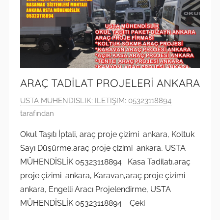
ARAÇ TADİLAT PROJELERİ ANKARA
1
USTA MÜHENDİSLİK: İLETİŞİM: 05323118894
5
tarafından
A
Okul Taşıtı İptali, araç proje çizimi ankara, Koltuk
ğ
Sayı Düşürme,araç proje çizimi ankara, USTA
u
MÜHENDİSLİK 05323118894 Kasa Tadilatı,araç
s
proje çizimi ankara, Karavan,araç proje çizimi
t
ankara, Engelli Aracı Projelendirme, USTA
o
s
MÜHENDİSLİK 05323118894 Çeki
2