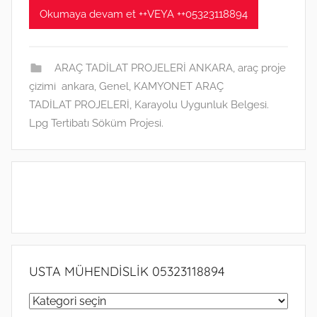
0
Okumaya devam et ++VEYA ++05323118894
2
2
t
ARAÇ TADİLAT PROJELERİ ANKARA
,
araç proje
a
çizimi ankara
,
Genel
,
KAMYONET ARAÇ
r
TADİLAT PROJELERİ
,
Karayolu Uygunluk Belgesi.
i
Lpg Tertibatı Söküm Projesi.
h
i
n
d
e
g
ö
n
USTA MÜHENDİSLİK 05323118894
d
USTA
e