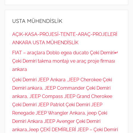
MÜHENDİSLİK
r
05323118894
i
l
USTA MÜHENDİSLİK
m
i
AÇIK-KASA-PROJESİ-TENTE-ARAÇ-PROJELERİ
ş
ANKARA USTA MÜHENDİSLİK
FIAT – araçlara Doblo egea ducato Çeki Demiri↵
Çeki Demiri takma montajı ve araç proje firması
ankara
Çeki Demiri JEEP Ankara ,JEEP Cherokee Çeki
Demiri ankara, JEEP Commander Çeki Demiri
ankara, JEEP Compass JEEP Grand Cherokee
Çeki Demiri JEEP Patriot Çeki Demiri JEEP
Renegade JEEP Wrangler Ankara, jeep Çeki
Demiri Ankara JEEP Avenger Çeki Demiri
ankara,Jeep ÇEKİ DEMİRLERİ JEEP – Çeki Demiri