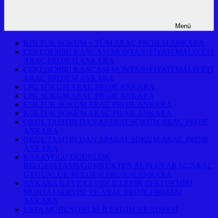
Menü
KOLTUK SÖKÜM + TÜM ARAÇ PROJESİ ANKARA
ÇEKİ DEMİRİ KANCASI MONTAJI+FİYATI MALİYETİ
ARAÇ PROJESİ ANKARA
ÇEKİ DEMİRİ KANCASI MONTAJI+FİYATI MALİYETİ
ARAÇ PROJESİ ANKARA
LPG SÖKÜM ARAÇ PROJE ANKARA
LPG SÖKÜM ARAÇ PROJE ANKARA
KOLTUK SÖKÜM ARAÇ PROJE ANKARA
KOLTUK SÖKÜM ARAÇ PROJE ANKARA
OKUL TAŞITIN DAN APARAT SÖKÜM ARAÇ PROJE
ANKARA
OKUL TAŞITIN DAN APARAT SÖKÜM ARAÇ PROJE
ANKARA
KARAYOLU UGUNLUK
BELGESİ/TAŞİS/GÜMRÜKTEN ALINAN ARAÇ/ARAÇ
UYGUNLUK BELGESİ PROJESİ ANKARA
ANKARA İLİ VE ÇEVRE İLLERİN ÇEKİ DEMİRİ
MONTAJ SERVİSİ VE ARAÇ PROJE FİRMASI
ANKARA
USTA MÜHENDİSLİK İLETİŞİM VE ADRESİ