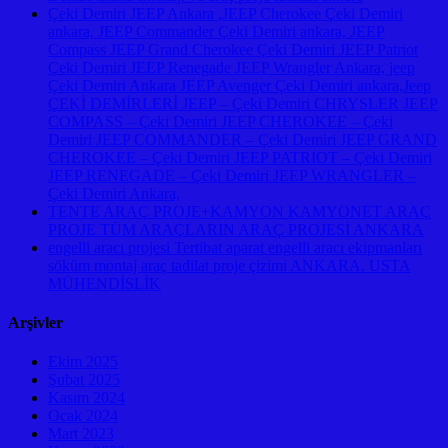
Çeki Demiri JEEP Ankara ,JEEP Cherokee Çeki Demiri
ankara, JEEP Commander Çeki Demiri ankara, JEEP
Compass JEEP Grand Cherokee Çeki Demiri JEEP Patriot
Çeki Demiri JEEP Renegade JEEP Wrangler Ankara, jeep
Çeki Demiri Ankara JEEP Avenger Çeki Demiri ankara,Jeep
ÇEKİ DEMİRLERİ JEEP – Çeki Demiri CHRYSLER JEEP
COMPASS – Çeki Demiri JEEP CHEROKEE – Çeki
Demiri JEEP COMMANDER – Çeki Demiri JEEP GRAND
CHEROKEE – Çeki Demiri JEEP PATRIOT – Çeki Demiri
JEEP RENEGADE – Çeki Demiri JEEP WRANGLER –
Çeki Demiri Ankara,
TENTE ARAÇ PROJE+KAMYON KAMYONET ARAÇ
PROJE TÜM ARAÇLARIN ARAÇ PROJESİ ANKARA
engelli aracı projesi Tertibat aparat engelli aracı ekipmanları
söküm montaj araç tadilat proje çizimi ANKARA. USTA
MÜHENDİSLİK
Arşivler
Ekim 2025
Şubat 2025
Kasım 2024
Ocak 2024
Mart 2023