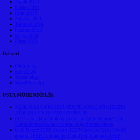
Aralık 2018
Kasım 2018
Ekim 2018
Ağustos 2018
Temmuz 2018
Haziran 2018
Mayıs 2018
Nisan 2018
Üst veri
Oturum aç
Kayıt akışı
Yorum akışı
WordPress.org
USTA MÜHENDİSLİK
AÇIK-KASA-PROJESİ-TENTE-ARAÇ-PROJELERİ
ANKARA USTA MÜHENDİSLİK
FIAT – araçlara Doblo egea ducato Çeki Demiri↵ Çeki
Demiri takma montajı ve araç proje firması ankara
Çeki Demiri JEEP Ankara ,JEEP Cherokee Çeki Demiri
ankara, JEEP Commander Çeki Demiri ankara, JEEP