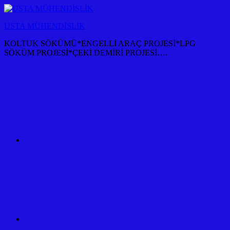
İçeriğe
atla
USTA MÜHENDİSLİK
KOLTUK SÖKÜMÜ*ENGELLİ ARAÇ PROJESİ*LPG
SÖKÜM PROJESİ*ÇEKİ DEMİRİ PROJESİ….
KOLTUK
SÖKÜM
+
TÜM
ARAÇ
PROJESİ
ANKARA
ÇEKİ
DEMİRİ
KANCASI
MONTAJI+FİYATI
MALİYETİ
ARAÇ
PROJESİ
ANKARA
ÇEKİ