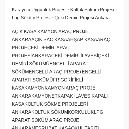
e
‎Karayolu Uygunluk Projesi · ‎Koltuk Söküm Projesi ·
r
‎Lpg Söküm Projesi · ‎Çeki Demiri Projesi Ankara
i
l
AÇIK KASA KAMYON ARAÇ PROJE
m
ANKARAAÇIK SAC KASAAHŞAP KASAARAÇ
i
PROJEÇEKİ DEMİRİ ARAÇ
ş
PROJESİANKARAÇEKİ DEMİRİ İLAVESİÇEKİ
DEMİRİ SÖKÜMÜENGELLİ APARAT
SÖKÜMENGELLİ ARAÇ PROJE+ENGELLİ
APARATI SÖKÜMÜFRİGORİFİKLİ
KASAKAMYONKAMYON ARAÇ PROJE
ANKARAKAMYONETKAPAK İLAVESİKAPALI
KASAKOLTUK SÖKME PROJELERİ
ANKARAKOLTUK SÖKÜMKORKULUKLPG
APARAT SÖKÜM ARAÇ PROJE
ANKARAMEŞRUBAT KASAOKUL TAŞITI