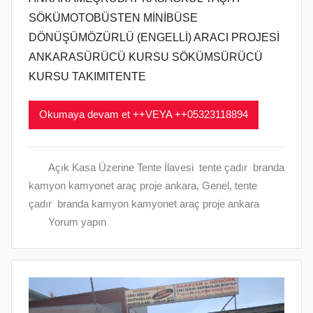
SÖKÜMOTOBÜSTEN MİNİBÜSE
DÖNÜŞÜMÖZÜRLÜ (ENGELLİ) ARACI PROJESİ
ANKARASÜRÜCÜ KURSU SÖKÜMSÜRÜCÜ
KURSU TAKIMITENTE
Okumaya devam et ++VEYA ++05323118894
Açık Kasa Üzerine Tente İlavesi tente çadır branda
kamyon kamyonet araç proje ankara
,
Genel
,
tente
çadır branda kamyon kamyonet araç proje ankara
Yorum yapın