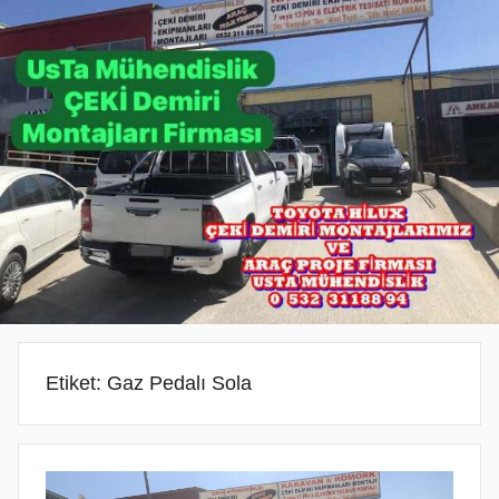
PROJE
PROJE
BELGESİ
DEMİRİ
ANKARA
ANKARA
PROJESİ
MONTAJ
ANKARA
SERVİSİ
VE
ARAÇ
PROJE
FİRMASI
ANKARA
Etiket:
Gaz Pedalı Sola