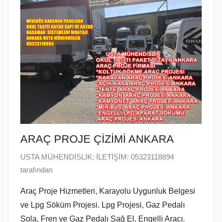
ARAÇ PROJE ÇİZİMİ ANKARA
3
USTA MÜHENDİSLİK: İLETİŞİM: 05323118894
N
tarafından
i
Araç Proje Hizmetleri, Karayolu Uygunluk Belgesi
s
ve Lpg Söküm Projesi. Lpg Projesi, Gaz Pedalı
a
Sola, Fren ve Gaz Pedalı Sağ El, Engelli Aracı.
n