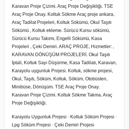
Karavan Proje Çizimi. Araç Proje Değişikliği. TSE
2
Araç Proje Onay. Koltuk Sökme Araç proje ankara,
0
1
Araç Tadilat Projeleri, Koltuk Sökümü, Okul Taşıtı
8
Sökümü , Koltuk ekleme. Sürücü Kursu sökümü,
t
Sürücü Kursu Takımı, Engelli Sökümü, Kasa
a
Projeleri , Çeki Demiri. ARAÇ PROJE, Hizmetler: ,
r
KARAVAN DÖNÜŞÜM PROJELERİ. Okul Taşıtı
i
İptali, Koltuk Sayı Düşürme, Kasa Tadilatı, Karavan,
h
Karayolu uygunluk Projesi. Koltuk, sökme projesi,
i
Okul, Taşıtı, Söküm, Koltuk, Söküm, Otobüsten,
n
Minibüse, Dönüşüm. TSE Araç Proje Onay.
d
Karavan Proje Çizimi. Koltuk Sökme Takma. Araç
e
Proje Değişikliği.
g
ö
‎Karayolu Uygunluk Projesi · ‎Koltuk Söküm Projesi ·
n
‎Lpg Söküm Projesi · ‎Çeki Demiri Projesi
d