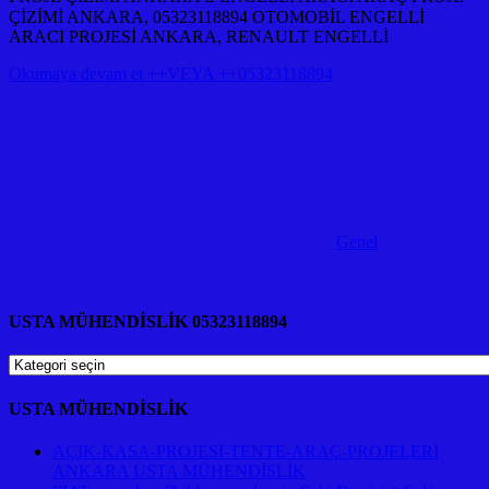
ÇİZİMİ ANKARA, 05323118894 OTOMOBİL ENGELLİ
ARACI PROJESİ ANKARA, RENAULT ENGELLİ
Okumaya devam et ++VEYA ++05323118894
Genel
USTA MÜHENDİSLİK 05323118894
USTA
MÜHENDİSLİK
05323118894
USTA MÜHENDİSLİK
AÇIK-KASA-PROJESİ-TENTE-ARAÇ-PROJELERİ
ANKARA USTA MÜHENDİSLİK