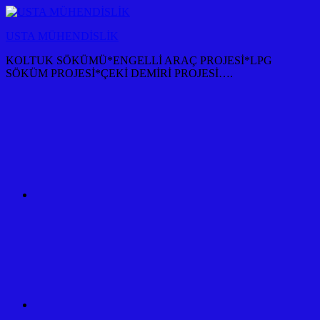
İçeriğe
atla
USTA MÜHENDİSLİK
KOLTUK SÖKÜMÜ*ENGELLİ ARAÇ PROJESİ*LPG
SÖKÜM PROJESİ*ÇEKİ DEMİRİ PROJESİ….
KOLTUK
SÖKÜM
+
TÜM
ARAÇ
PROJESİ
ANKARA
ÇEKİ
DEMİRİ
KANCASI
MONTAJI+FİYATI
MALİYETİ
ARAÇ
PROJESİ
ANKARA
ÇEKİ