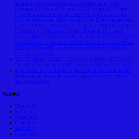
ankara, JEEP Commander Çeki Demiri ankara, JEEP
Compass JEEP Grand Cherokee Çeki Demiri JEEP Patriot
Çeki Demiri JEEP Renegade JEEP Wrangler Ankara, jeep
Çeki Demiri Ankara JEEP Avenger Çeki Demiri ankara,Jeep
ÇEKİ DEMİRLERİ JEEP – Çeki Demiri CHRYSLER JEEP
COMPASS – Çeki Demiri JEEP CHEROKEE – Çeki
Demiri JEEP COMMANDER – Çeki Demiri JEEP GRAND
CHEROKEE – Çeki Demiri JEEP PATRIOT – Çeki Demiri
JEEP RENEGADE – Çeki Demiri JEEP WRANGLER –
Çeki Demiri Ankara,
TENTE ARAÇ PROJE+KAMYON KAMYONET ARAÇ
PROJE TÜM ARAÇLARIN ARAÇ PROJESİ ANKARA
engelli aracı projesi Tertibat aparat engelli aracı ekipmanları
söküm montaj araç tadilat proje çizimi ANKARA. USTA
MÜHENDİSLİK
Arşivler
Ekim 2025
Şubat 2025
Kasım 2024
Ocak 2024
Mart 2023
Kasım 2022