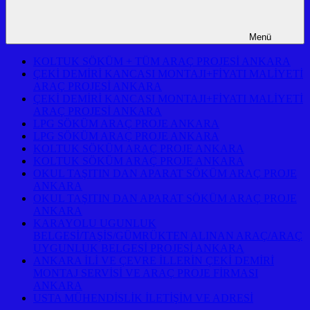
Menü
KOLTUK SÖKÜM + TÜM ARAÇ PROJESİ ANKARA
ÇEKİ DEMİRİ KANCASI MONTAJI+FİYATI MALİYETİ
ARAÇ PROJESİ ANKARA
ÇEKİ DEMİRİ KANCASI MONTAJI+FİYATI MALİYETİ
ARAÇ PROJESİ ANKARA
LPG SÖKÜM ARAÇ PROJE ANKARA
LPG SÖKÜM ARAÇ PROJE ANKARA
KOLTUK SÖKÜM ARAÇ PROJE ANKARA
KOLTUK SÖKÜM ARAÇ PROJE ANKARA
OKUL TAŞITIN DAN APARAT SÖKÜM ARAÇ PROJE
ANKARA
OKUL TAŞITIN DAN APARAT SÖKÜM ARAÇ PROJE
ANKARA
KARAYOLU UGUNLUK
BELGESİ/TAŞİS/GÜMRÜKTEN ALINAN ARAÇ/ARAÇ
UYGUNLUK BELGESİ PROJESİ ANKARA
ANKARA İLİ VE ÇEVRE İLLERİN ÇEKİ DEMİRİ
MONTAJ SERVİSİ VE ARAÇ PROJE FİRMASI
ANKARA
USTA MÜHENDİSLİK İLETİŞİM VE ADRESİ