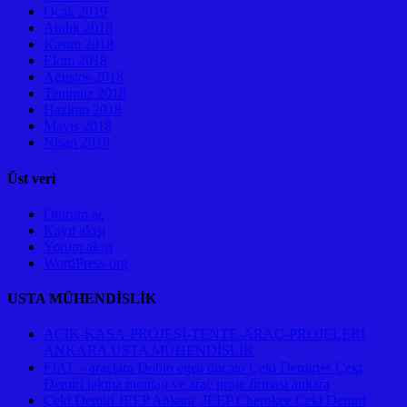
Ocak 2019
Aralık 2018
Kasım 2018
Ekim 2018
Ağustos 2018
Temmuz 2018
Haziran 2018
Mayıs 2018
Nisan 2018
Üst veri
Oturum aç
Kayıt akışı
Yorum akışı
WordPress.org
USTA MÜHENDİSLİK
AÇIK-KASA-PROJESİ-TENTE-ARAÇ-PROJELERİ
ANKARA USTA MÜHENDİSLİK
FIAT – araçlara Doblo egea ducato Çeki Demiri↵ Çeki
Demiri takma montajı ve araç proje firması ankara
Çeki Demiri JEEP Ankara ,JEEP Cherokee Çeki Demiri