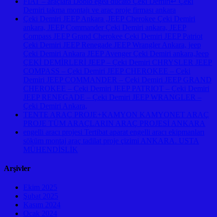
FIAT – araçlara Doblo egea ducato Çeki Demiri↵ Çeki
Demiri takma montajı ve araç proje firması ankara
Çeki Demiri JEEP Ankara ,JEEP Cherokee Çeki Demiri
ankara, JEEP Commander Çeki Demiri ankara, JEEP
Compass JEEP Grand Cherokee Çeki Demiri JEEP Patriot
Çeki Demiri JEEP Renegade JEEP Wrangler Ankara, jeep
Çeki Demiri Ankara JEEP Avenger Çeki Demiri ankara,Jeep
ÇEKİ DEMİRLERİ JEEP – Çeki Demiri CHRYSLER JEEP
COMPASS – Çeki Demiri JEEP CHEROKEE – Çeki
Demiri JEEP COMMANDER – Çeki Demiri JEEP GRAND
CHEROKEE – Çeki Demiri JEEP PATRIOT – Çeki Demiri
JEEP RENEGADE – Çeki Demiri JEEP WRANGLER –
Çeki Demiri Ankara,
TENTE ARAÇ PROJE+KAMYON KAMYONET ARAÇ
PROJE TÜM ARAÇLARIN ARAÇ PROJESİ ANKARA
engelli aracı projesi Tertibat aparat engelli aracı ekipmanları
söküm montaj araç tadilat proje çizimi ANKARA. USTA
MÜHENDİSLİK
Arşivler
Ekim 2025
Şubat 2025
Kasım 2024
Ocak 2024