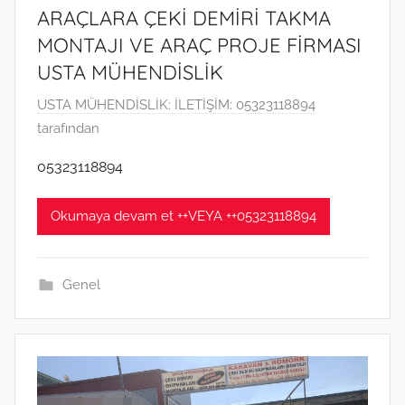
ARAÇLARA ÇEKİ DEMİRİ TAKMA
MONTAJI VE ARAÇ PROJE FİRMASI
USTA MÜHENDİSLİK
4
USTA MÜHENDİSLİK: İLETİŞİM: 05323118894
N
tarafından
i
05323118894
s
a
Okumaya devam et ++VEYA ++05323118894
n
2
0
Genel
2
2
t
a
r