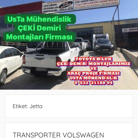
PROJE
PROJE
BELGESİ
DEMİRİ
ANKARA
ANKARA
PROJESİ
MONTAJ
ANKARA
SERVİSİ
VE
ARAÇ
PROJE
FİRMASI
ANKARA
Etiket:
Jetta
TRANSPORTER VOLSWAGEN