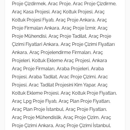
Proje Çizdirmek, Arac Proje, Arac Proje Çizdirme,
n
Araç Kasa Projesi, Araç Koltuk Projesi, Araç
d
Koltuk Projesi Fiyatı, Araç Proje Ankara, Araç
e
Proje Firmaları Ankara, Araç Proje İzmir, Araç
g
Proje Mühendisi, Araç Proje Tadilat, Araç Proje
ö
Çizimi Fiyatlari Ankara, Araç Proje Çizimi Fiyatları
n
d
Ankara, Araç Projelendirme Firmaları, Araç
e
Projeleri, Koltuk Ekleme Araç Projesi, Ankara
r
Araç Proje Firmaları, Araba Projeleri, Araba
i
Projesi, Araba Tadilat, Arac Proje Çizimi, Arac
l
Projesi, Arac Tadilat Projesini Kim Yapar, Araç
m
Koltuk Ekleme Projesi, Araç Koltuk Proje Fiyatları,
i
Araç Lpg Proje Fiyatı, Araç Plan Proje Fiyatları,
ş
Araç Plan Proje İstanbul, Araç Proje Fiyatları,
Araç Proje Mühendislik, Araç Proje Çizim, Araç
Proje Çizimi Ankara, Araç Proje Çizimi İstanbul,