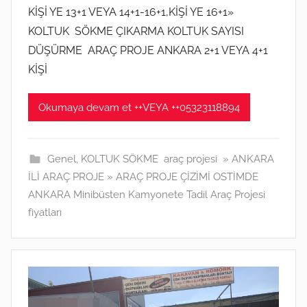
KİŞİ YE 13+1 VEYA 14+1-16+1,KİŞİ YE 16+1»
2
KOLTUK SÖKME ÇIKARMA KOLTUK SAYISI
0
DÜŞÜRME ARAÇ PROJE ANKARA 2+1 VEYA 4+1
2
1
KİŞİ
t
a
Okumaya devam et ++VEYA ++05323118894
r
i
h
Genel
,
KOLTUK SÖKME araç projesi » ANKARA
i
İLİ ARAÇ PROJE » ARAÇ PROJE ÇİZİMİ OSTİMDE
n
ANKARA Minibüsten Kamyonete Tadil Araç Projesi
d
fiyatları
e
g
ö
n
d