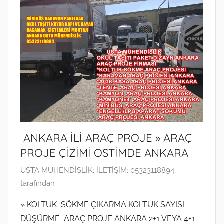
ANKARA İLİ ARAÇ PROJE » ARAÇ
PROJE ÇİZİMİ OSTİMDE ANKARA
9
USTA MÜHENDİSLİK: İLETİŞİM: 05323118894
O
tarafından
c
» KOLTUK SÖKME ÇIKARMA KOLTUK SAYISI
a
DÜŞÜRME ARAÇ PROJE ANKARA 2+1 VEYA 4+1
k