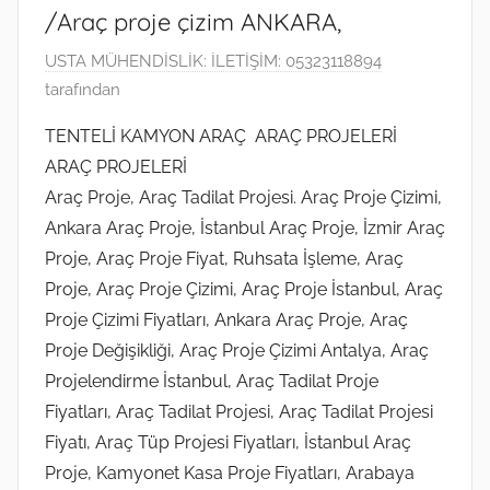
/Araç proje çizim ANKARA,
1
USTA MÜHENDİSLİK: İLETİŞİM: 05323118894
E
tarafından
y
TENTELİ KAMYON ARAÇ ARAÇ PROJELERİ
l
ARAÇ PROJELERİ
ü
Araç Proje, Araç Tadilat Projesi. Araç Proje Çizimi,
l
Ankara Araç Proje, İstanbul Araç Proje, İzmir Araç
2
Proje, Araç Proje Fiyat, Ruhsata İşleme, Araç
0
2
Proje, Araç Proje Çizimi, Araç Proje İstanbul, Araç
2
Proje Çizimi Fiyatları, Ankara Araç Proje, Araç
t
Proje Değişikliği, Araç Proje Çizimi Antalya, Araç
a
Projelendirme İstanbul, Araç Tadilat Proje
r
Fiyatları, Araç Tadilat Projesi, Araç Tadilat Projesi
i
Fiyatı, Araç Tüp Projesi Fiyatları, İstanbul Araç
h
Proje, Kamyonet Kasa Proje Fiyatları, Arabaya
i