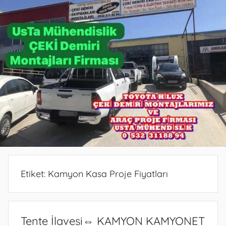
PROJE
PROJE
BELGESİ
DEMİRİ
ANKARA
ANKARA
PROJESİ
MONTAJ
ANKARA
SERVİSİ
VE
ARAÇ
PROJE
FİRMASI
ANKARA
Etiket:
Kamyon Kasa Proje Fiyatları
Tente İlavesi⇔ KAMYON KAMYONET