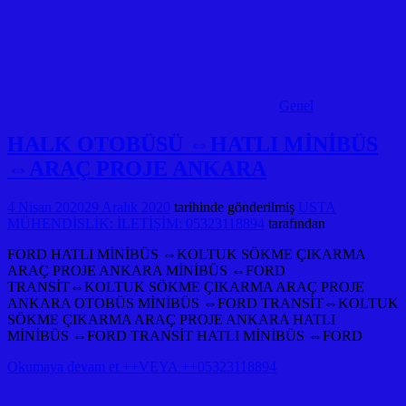
Genel
HALK OTOBÜSÜ ⇔HATLI MİNİBÜS
⇔ARAÇ PROJE ANKARA
4 Nisan 2020
29 Aralık 2020
tarihinde gönderilmiş
USTA
MÜHENDİSLİK: İLETİŞİM: 05323118894
tarafından
FORD HATLI MİNİBÜS ⇔KOLTUK SÖKME ÇIKARMA
ARAÇ PROJE ANKARA MİNİBÜS ⇔FORD
TRANSİT⇔KOLTUK SÖKME ÇIKARMA ARAÇ PROJE
ANKARA OTOBÜS MİNİBÜS ⇔FORD TRANSİT⇔KOLTUK
SÖKME ÇIKARMA ARAÇ PROJE ANKARA HATLI
MİNİBÜS ⇔FORD TRANSİT HATLI MİNİBÜS ⇔FORD
Okumaya devam et ++VEYA ++05323118894