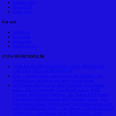
Haziran 2018
Mayıs 2018
Nisan 2018
Üst veri
Oturum aç
Kayıt akışı
Yorum akışı
WordPress.org
USTA MÜHENDİSLİK
AÇIK-KASA-PROJESİ-TENTE-ARAÇ-PROJELERİ
ANKARA USTA MÜHENDİSLİK
FIAT – araçlara Doblo egea ducato Çeki Demiri↵ Çeki
Demiri takma montajı ve araç proje firması ankara
Çeki Demiri JEEP Ankara ,JEEP Cherokee Çeki Demiri
ankara, JEEP Commander Çeki Demiri ankara, JEEP
Compass JEEP Grand Cherokee Çeki Demiri JEEP Patriot
Çeki Demiri JEEP Renegade JEEP Wrangler Ankara, jeep
Çeki Demiri Ankara JEEP Avenger Çeki Demiri ankara,Jeep
ÇEKİ DEMİRLERİ JEEP – Çeki Demiri CHRYSLER JEEP
COMPASS – Çeki Demiri JEEP CHEROKEE – Çeki