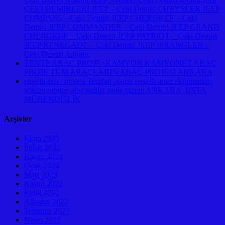
ÇEKİ DEMİRLERİ JEEP – Çeki Demiri CHRYSLER JEEP
COMPASS – Çeki Demiri JEEP CHEROKEE – Çeki
Demiri JEEP COMMANDER – Çeki Demiri JEEP GRAND
CHEROKEE – Çeki Demiri JEEP PATRIOT – Çeki Demiri
JEEP RENEGADE – Çeki Demiri JEEP WRANGLER –
Çeki Demiri Ankara,
TENTE ARAÇ PROJE+KAMYON KAMYONET ARAÇ
PROJE TÜM ARAÇLARIN ARAÇ PROJESİ ANKARA
engelli aracı projesi Tertibat aparat engelli aracı ekipmanları
söküm montaj araç tadilat proje çizimi ANKARA. USTA
MÜHENDİSLİK
Arşivler
Ekim 2025
Şubat 2025
Kasım 2024
Ocak 2024
Mart 2023
Kasım 2022
Eylül 2022
Ağustos 2022
Temmuz 2022
Nisan 2022