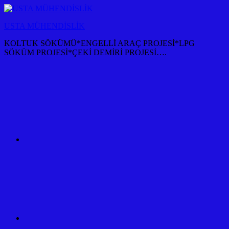
İçeriğe
atla
USTA MÜHENDİSLİK
KOLTUK SÖKÜMÜ*ENGELLİ ARAÇ PROJESİ*LPG
SÖKÜM PROJESİ*ÇEKİ DEMİRİ PROJESİ….
KOLTUK
SÖKÜM
+
TÜM
ARAÇ
PROJESİ
ANKARA
ÇEKİ
DEMİRİ
KANCASI
MONTAJI+FİYATI
MALİYETİ
ARAÇ
PROJESİ
ANKARA
ÇEKİ