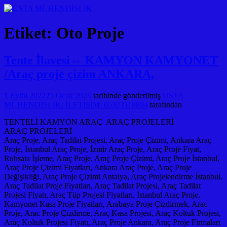
Etiket:
Oto Proje
Tente İlavesi⇔ KAMYON KAMYONET
/Araç proje çizim ANKARA,
1 Eylül 2022
25 Ocak 2024
tarihinde gönderilmiş
USTA
MÜHENDİSLİK: İLETİŞİM: 05323118894
tarafından
TENTELİ KAMYON ARAÇ ARAÇ PROJELERİ
ARAÇ PROJELERİ
Araç Proje, Araç Tadilat Projesi. Araç Proje Çizimi, Ankara Araç
Proje, İstanbul Araç Proje, İzmir Araç Proje, Araç Proje Fiyat,
Ruhsata İşleme, Araç Proje, Araç Proje Çizimi, Araç Proje İstanbul,
Araç Proje Çizimi Fiyatları, Ankara Araç Proje, Araç Proje
Değişikliği, Araç Proje Çizimi Antalya, Araç Projelendirme İstanbul,
Araç Tadilat Proje Fiyatları, Araç Tadilat Projesi, Araç Tadilat
Projesi Fiyatı, Araç Tüp Projesi Fiyatları, İstanbul Araç Proje,
Kamyonet Kasa Proje Fiyatları, Arabaya Proje Çizdirmek, Arac
Proje, Arac Proje Çizdirme, Araç Kasa Projesi, Araç Koltuk Projesi,
Araç Koltuk Projesi Fiyatı, Araç Proje Ankara, Araç Proje Firmaları