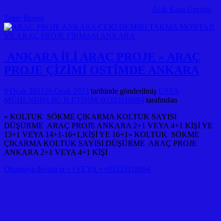
Açık Kasa Üzerine
Tente İlavesi
ANKARA İLİ ARAÇ PROJE » ARAÇ
PROJE ÇİZİMİ OSTİMDE ANKARA
9 Ocak 2021
26 Ocak 2023
tarihinde gönderilmiş
USTA
MÜHENDİSLİK: İLETİŞİM: 05323118894
tarafından
» KOLTUK SÖKME ÇIKARMA KOLTUK SAYISI
DÜŞÜRME ARAÇ PROJE ANKARA 2+1 VEYA 4+1 KİŞİ YE
13+1 VEYA 14+1-16+1,KİŞİ YE 16+1» KOLTUK SÖKME
ÇIKARMA KOLTUK SAYISI DÜŞÜRME ARAÇ PROJE
ANKARA 2+1 VEYA 4+1 KİŞİ
Okumaya devam et ++VEYA ++05323118894