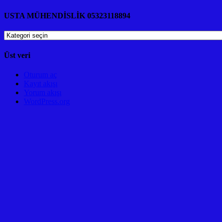
USTA MÜHENDİSLİK 05323118894
USTA
MÜHENDİSLİK
05323118894
Üst veri
Oturum aç
Kayıt akışı
Yorum akışı
WordPress.org