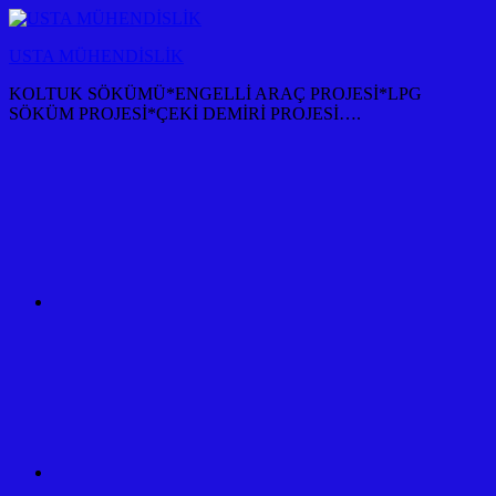
İçeriğe
atla
USTA MÜHENDİSLİK
KOLTUK SÖKÜMÜ*ENGELLİ ARAÇ PROJESİ*LPG
SÖKÜM PROJESİ*ÇEKİ DEMİRİ PROJESİ….
KOLTUK
SÖKÜM
+
TÜM
ARAÇ
PROJESİ
ANKARA
ÇEKİ
DEMİRİ
KANCASI
MONTAJI+FİYATI
MALİYETİ
ARAÇ
PROJESİ
ANKARA
ÇEKİ