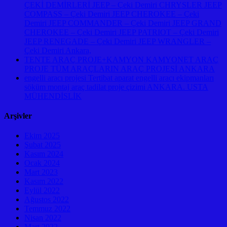
ÇEKİ DEMİRLERİ JEEP – Çeki Demiri CHRYSLER JEEP
COMPASS – Çeki Demiri JEEP CHEROKEE – Çeki
Demiri JEEP COMMANDER – Çeki Demiri JEEP GRAND
CHEROKEE – Çeki Demiri JEEP PATRIOT – Çeki Demiri
JEEP RENEGADE – Çeki Demiri JEEP WRANGLER –
Çeki Demiri Ankara,
TENTE ARAÇ PROJE+KAMYON KAMYONET ARAÇ
PROJE TÜM ARAÇLARIN ARAÇ PROJESİ ANKARA
engelli aracı projesi Tertibat aparat engelli aracı ekipmanları
söküm montaj araç tadilat proje çizimi ANKARA. USTA
MÜHENDİSLİK
Arşivler
Ekim 2025
Şubat 2025
Kasım 2024
Ocak 2024
Mart 2023
Kasım 2022
Eylül 2022
Ağustos 2022
Temmuz 2022
Nisan 2022
Mart 2022