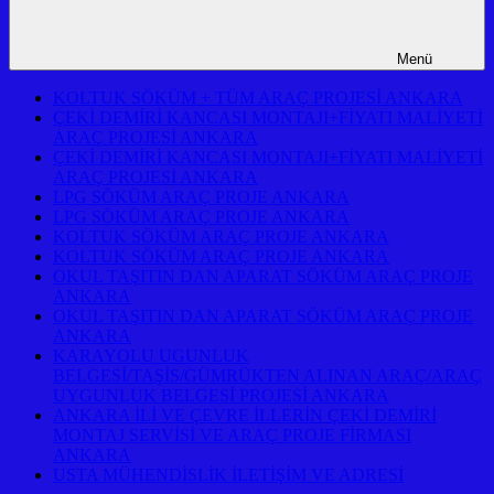
Menü
KOLTUK SÖKÜM + TÜM ARAÇ PROJESİ ANKARA
ÇEKİ DEMİRİ KANCASI MONTAJI+FİYATI MALİYETİ
ARAÇ PROJESİ ANKARA
ÇEKİ DEMİRİ KANCASI MONTAJI+FİYATI MALİYETİ
ARAÇ PROJESİ ANKARA
LPG SÖKÜM ARAÇ PROJE ANKARA
LPG SÖKÜM ARAÇ PROJE ANKARA
KOLTUK SÖKÜM ARAÇ PROJE ANKARA
KOLTUK SÖKÜM ARAÇ PROJE ANKARA
OKUL TAŞITIN DAN APARAT SÖKÜM ARAÇ PROJE
ANKARA
OKUL TAŞITIN DAN APARAT SÖKÜM ARAÇ PROJE
ANKARA
KARAYOLU UGUNLUK
BELGESİ/TAŞİS/GÜMRÜKTEN ALINAN ARAÇ/ARAÇ
UYGUNLUK BELGESİ PROJESİ ANKARA
ANKARA İLİ VE ÇEVRE İLLERİN ÇEKİ DEMİRİ
MONTAJ SERVİSİ VE ARAÇ PROJE FİRMASI
ANKARA
USTA MÜHENDİSLİK İLETİŞİM VE ADRESİ