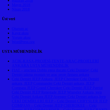
Haziran 2018
Mayıs 2018
Nisan 2018
Üst veri
Oturum aç
Kayıt akışı
Yorum akışı
WordPress.org
USTA MÜHENDİSLİK
AÇIK-KASA-PROJESİ-TENTE-ARAÇ-PROJELERİ
ANKARA USTA MÜHENDİSLİK
FIAT – araçlara Doblo egea ducato Çeki Demiri↵ Çeki
Demiri takma montajı ve araç proje firması ankara
Çeki Demiri JEEP Ankara ,JEEP Cherokee Çeki Demiri
ankara, JEEP Commander Çeki Demiri ankara, JEEP
Compass JEEP Grand Cherokee Çeki Demiri JEEP Patriot
Çeki Demiri JEEP Renegade JEEP Wrangler Ankara, jeep
Çeki Demiri Ankara JEEP Avenger Çeki Demiri ankara,Jeep
ÇEKİ DEMİRLERİ JEEP – Çeki Demiri CHRYSLER JEEP
COMPASS – Çeki Demiri JEEP CHEROKEE – Çeki
Demiri JEEP COMMANDER – Çeki Demiri JEEP GRAND