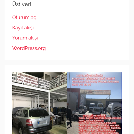
Üst veri
Oturum aç
Kayıt akışı
Yorum akışı
WordPress.org