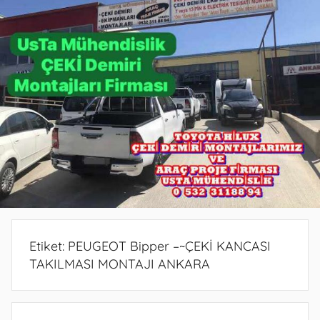
PROJE
PROJE
BELGESİ
DEMİRİ
ANKARA
ANKARA
PROJESİ
MONTAJ
ANKARA
SERVİSİ
VE
ARAÇ
PROJE
FİRMASI
ANKARA
Etiket:
PEUGEOT Bipper –~ÇEKİ KANCASI
TAKILMASI MONTAJI ANKARA