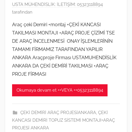
4
USTA MÜHENDİSLİK: İLETİŞİM: 05323118894
M
tarafından
a
Araç çeki Demiri +montaj +ÇEKİ KANCASI
y
TAKILMASI MONTAJI +ARAÇ PROJE ÇİZİMİ TSE
ı
DE ARAÇ İNCELENMESİ ONAY İŞLEMLERİNİN
s
TAMAMI FİRMAMIZ TARAFINDAN YAPILIR
2
ANKARA Araçproje Firması USTAMUHENDİSLİK
0
1
ANKARA DA ÇEKİ DEMİRİ TAKILMASI +ARAÇ
8
PROJE FİRMASI
t
a
Okumaya devam et ++VEYA ++05323118894
r
i
h
ÇEKİ DEMİRİ ARAÇ PROJESİANKARA
,
ÇEKİ
i
KANCASI DEMİRİ TOPUZ SİSTEMİ MONTAJI+ARAÇ
n
PROJESİ ANKARA