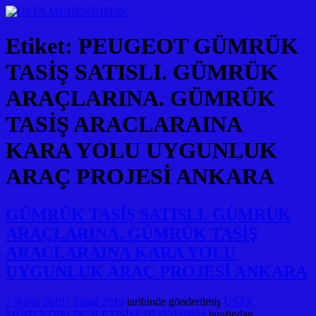
Etiket:
PEUGEOT GÜMRÜK
TASİŞ SATISLI. GÜMRÜK
ARAÇLARINA. GÜMRÜK
TASİŞ ARACLARAINA
KARA YOLU UYGUNLUK
ARAÇ PROJESİ ANKARA
GÜMRÜK TASİŞ SATISLI. GÜMRÜK
ARAÇLARINA. GÜMRÜK TASİŞ
ARACLARAINA KARA YOLU
UYGUNLUK ARAÇ PROJESİ ANKARA
7 Şubat 2019
7 Şubat 2019
tarihinde gönderilmiş
USTA
MÜHENDİSLİK: İLETİŞİM: 05323118894
tarafından