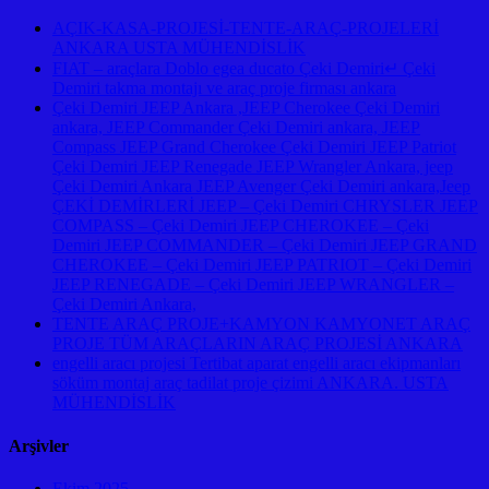
AÇIK-KASA-PROJESİ-TENTE-ARAÇ-PROJELERİ
ANKARA USTA MÜHENDİSLİK
FIAT – araçlara Doblo egea ducato Çeki Demiri↵ Çeki
Demiri takma montajı ve araç proje firması ankara
Çeki Demiri JEEP Ankara ,JEEP Cherokee Çeki Demiri
ankara, JEEP Commander Çeki Demiri ankara, JEEP
Compass JEEP Grand Cherokee Çeki Demiri JEEP Patriot
Çeki Demiri JEEP Renegade JEEP Wrangler Ankara, jeep
Çeki Demiri Ankara JEEP Avenger Çeki Demiri ankara,Jeep
ÇEKİ DEMİRLERİ JEEP – Çeki Demiri CHRYSLER JEEP
COMPASS – Çeki Demiri JEEP CHEROKEE – Çeki
Demiri JEEP COMMANDER – Çeki Demiri JEEP GRAND
CHEROKEE – Çeki Demiri JEEP PATRIOT – Çeki Demiri
JEEP RENEGADE – Çeki Demiri JEEP WRANGLER –
Çeki Demiri Ankara,
TENTE ARAÇ PROJE+KAMYON KAMYONET ARAÇ
PROJE TÜM ARAÇLARIN ARAÇ PROJESİ ANKARA
engelli aracı projesi Tertibat aparat engelli aracı ekipmanları
söküm montaj araç tadilat proje çizimi ANKARA. USTA
MÜHENDİSLİK
Arşivler
Ekim 2025