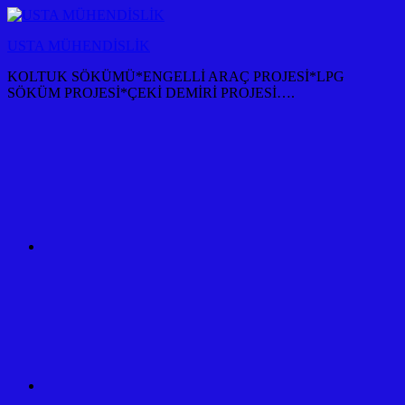
İçeriğe
atla
USTA MÜHENDİSLİK
KOLTUK SÖKÜMÜ*ENGELLİ ARAÇ PROJESİ*LPG
SÖKÜM PROJESİ*ÇEKİ DEMİRİ PROJESİ….
KOLTUK
SÖKÜM
+
TÜM
ARAÇ
PROJESİ
ANKARA
ÇEKİ
DEMİRİ
KANCASI
MONTAJI+FİYATI
MALİYETİ
ARAÇ
PROJESİ
ANKARA
ÇEKİ