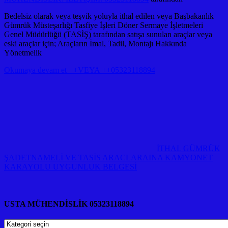
Bedelsiz olarak veya teşvik yoluyla ithal edilen veya Başbakanlık
Gümrük Müsteşarlığı Tasfiye İşleri Döner Sermaye İşletmeleri
Genel Müdürlüğü (TASİŞ) tarafından satışa sunulan araçlar veya
eski araçlar için; Araçların İmal, Tadil, Montajı Hakkında
Yönetmelik
Okumaya devam et ++VEYA ++05323118894
İTHAL GÜMRÜK
ŞADETNAMELİ VE TASİS ARACLARAINA KAMYONET
KARAYOLU UYGUNLUK BELGESİ
USTA MÜHENDİSLİK 05323118894
USTA