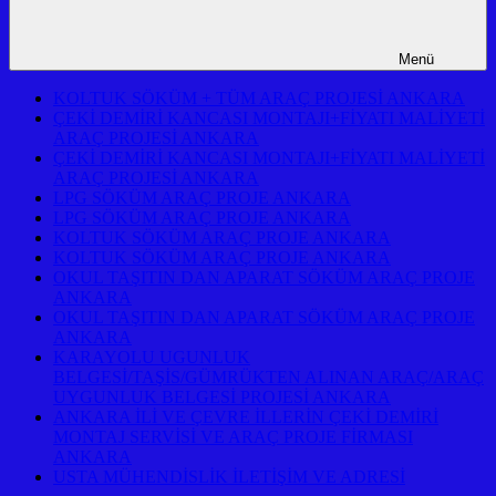
Menü
KOLTUK SÖKÜM + TÜM ARAÇ PROJESİ ANKARA
ÇEKİ DEMİRİ KANCASI MONTAJI+FİYATI MALİYETİ
ARAÇ PROJESİ ANKARA
ÇEKİ DEMİRİ KANCASI MONTAJI+FİYATI MALİYETİ
ARAÇ PROJESİ ANKARA
LPG SÖKÜM ARAÇ PROJE ANKARA
LPG SÖKÜM ARAÇ PROJE ANKARA
KOLTUK SÖKÜM ARAÇ PROJE ANKARA
KOLTUK SÖKÜM ARAÇ PROJE ANKARA
OKUL TAŞITIN DAN APARAT SÖKÜM ARAÇ PROJE
ANKARA
OKUL TAŞITIN DAN APARAT SÖKÜM ARAÇ PROJE
ANKARA
KARAYOLU UGUNLUK
BELGESİ/TAŞİS/GÜMRÜKTEN ALINAN ARAÇ/ARAÇ
UYGUNLUK BELGESİ PROJESİ ANKARA
ANKARA İLİ VE ÇEVRE İLLERİN ÇEKİ DEMİRİ
MONTAJ SERVİSİ VE ARAÇ PROJE FİRMASI
ANKARA
USTA MÜHENDİSLİK İLETİŞİM VE ADRESİ