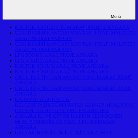
Menü
KOLTUK SÖKÜM + TÜM ARAÇ PROJESİ ANKARA
ÇEKİ DEMİRİ KANCASI MONTAJI+FİYATI MALİYETİ
ARAÇ PROJESİ ANKARA
ÇEKİ DEMİRİ KANCASI MONTAJI+FİYATI MALİYETİ
ARAÇ PROJESİ ANKARA
LPG SÖKÜM ARAÇ PROJE ANKARA
LPG SÖKÜM ARAÇ PROJE ANKARA
KOLTUK SÖKÜM ARAÇ PROJE ANKARA
KOLTUK SÖKÜM ARAÇ PROJE ANKARA
OKUL TAŞITIN DAN APARAT SÖKÜM ARAÇ PROJE
ANKARA
OKUL TAŞITIN DAN APARAT SÖKÜM ARAÇ PROJE
ANKARA
KARAYOLU UGUNLUK
BELGESİ/TAŞİS/GÜMRÜKTEN ALINAN ARAÇ/ARAÇ
UYGUNLUK BELGESİ PROJESİ ANKARA
ANKARA İLİ VE ÇEVRE İLLERİN ÇEKİ DEMİRİ
MONTAJ SERVİSİ VE ARAÇ PROJE FİRMASI
ANKARA
USTA MÜHENDİSLİK İLETİŞİM VE ADRESİ