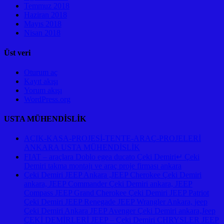
Temmuz 2018
Haziran 2018
Mayıs 2018
Nisan 2018
Üst veri
Oturum aç
Kayıt akışı
Yorum akışı
WordPress.org
USTA MÜHENDİSLİK
AÇIK-KASA-PROJESİ-TENTE-ARAÇ-PROJELERİ
ANKARA USTA MÜHENDİSLİK
FIAT – araçlara Doblo egea ducato Çeki Demiri↵ Çeki
Demiri takma montajı ve araç proje firması ankara
Çeki Demiri JEEP Ankara ,JEEP Cherokee Çeki Demiri
ankara, JEEP Commander Çeki Demiri ankara, JEEP
Compass JEEP Grand Cherokee Çeki Demiri JEEP Patriot
Çeki Demiri JEEP Renegade JEEP Wrangler Ankara, jeep
Çeki Demiri Ankara JEEP Avenger Çeki Demiri ankara,Jeep
ÇEKİ DEMİRLERİ JEEP – Çeki Demiri CHRYSLER JEEP