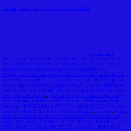
Okumaya devam et ++VEYA ++05323118894
Çeki demiri
fiyatı çok sorulan sorulardan birisi de bu.Çeki demiri fiyatı ...
,
. Çeki
Demiri Kancasi Montaj Arac Projesi Ankara -
,
. Çekme Aparatı
Projesi ve Projelendirme Hizmeti ve Ruhsata işleme ...
,
..
Volkswagen çeki demiri Montaj Araç Proje Ankara; otomobil çeki
demiri fiyatları Montaj ...
,
... Volkswagen çeki demiri Montaj Araç
Proje Ankara; otomobil çeki demiri fiyatları ...
,
Çeki demiri Firması
Ankara Çeki Demiri Montaj araç proje Fiyat Ankara Ankara
,
Çeki
Demiri Fiyatları Ankara
,
çeki demiri fiyatları ankara. ... Kia Çeki
Demiri Renault Master Koltuk Söküm Proje Manisa Araç Proje
Karavan
,
ÇEKİ DEMİRİ MONTAJI +ARAÇ PROJEANKARA
,
ÇEKİ DEMİRİ MONTAJI VE ARAÇ PROJESİ
,
Fiyatları
,
Genel
,
KOLTUK SÖKÜMÜ HER ARAÇIN ARAÇ PROJE ÇİZİMİ
ANKARA ARAÇ PROJE İLGİLİ YÖNETMELİKLERİN İZİN
VERDİGİ TÜM ARAÇ PROJELERİ ANKARA
,
RENAULT