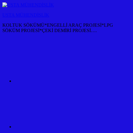
İçeriğe
atla
USTA MÜHENDİSLİK
KOLTUK SÖKÜMÜ*ENGELLİ ARAÇ PROJESİ*LPG
SÖKÜM PROJESİ*ÇEKİ DEMİRİ PROJESİ….
KOLTUK
SÖKÜM
+
TÜM
ARAÇ
PROJESİ
ANKARA
ÇEKİ
DEMİRİ
KANCASI
MONTAJI+FİYATI
MALİYETİ
ARAÇ
PROJESİ
ANKARA
ÇEKİ