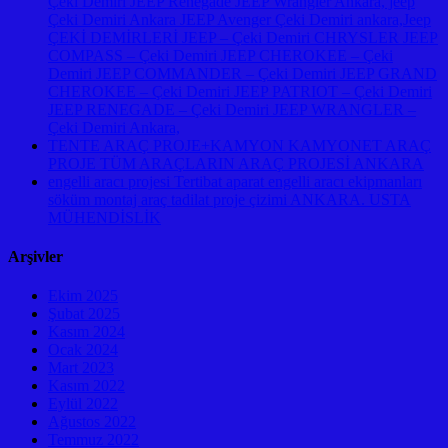
Çeki Demiri JEEP Renegade JEEP Wrangler Ankara, jeep
Çeki Demiri Ankara JEEP Avenger Çeki Demiri ankara,Jeep
ÇEKİ DEMİRLERİ JEEP – Çeki Demiri CHRYSLER JEEP
COMPASS – Çeki Demiri JEEP CHEROKEE – Çeki
Demiri JEEP COMMANDER – Çeki Demiri JEEP GRAND
CHEROKEE – Çeki Demiri JEEP PATRIOT – Çeki Demiri
JEEP RENEGADE – Çeki Demiri JEEP WRANGLER –
Çeki Demiri Ankara,
TENTE ARAÇ PROJE+KAMYON KAMYONET ARAÇ
PROJE TÜM ARAÇLARIN ARAÇ PROJESİ ANKARA
engelli aracı projesi Tertibat aparat engelli aracı ekipmanları
söküm montaj araç tadilat proje çizimi ANKARA. USTA
MÜHENDİSLİK
Arşivler
Ekim 2025
Şubat 2025
Kasım 2024
Ocak 2024
Mart 2023
Kasım 2022
Eylül 2022
Ağustos 2022
Temmuz 2022