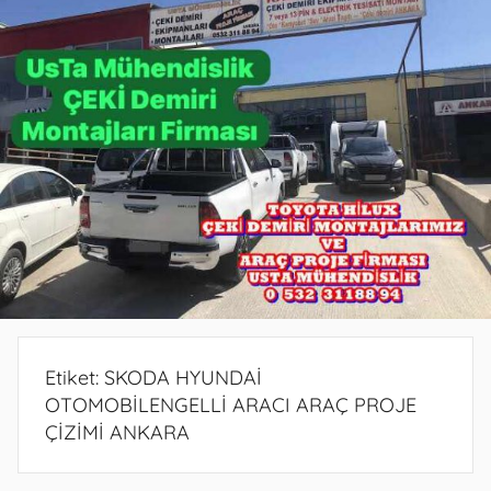
PROJE
PROJE
BELGESİ
DEMİRİ
ANKARA
ANKARA
PROJESİ
MONTAJ
ANKARA
SERVİSİ
VE
ARAÇ
PROJE
FİRMASI
ANKARA
Etiket:
SKODA HYUNDAİ
OTOMOBİLENGELLİ ARACI ARAÇ PROJE
ÇİZİMİ ANKARA