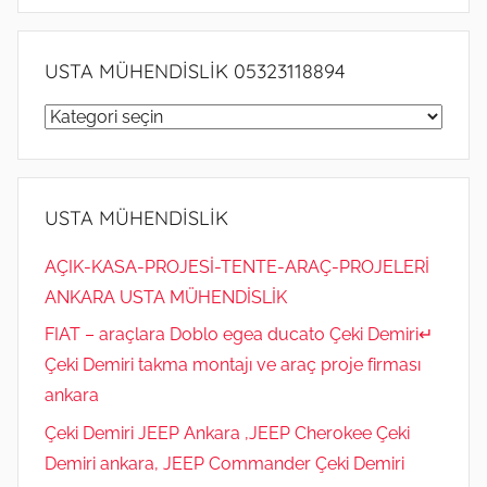
i
ş
USTA MÜHENDİSLİK 05323118894
USTA
MÜHENDİSLİK
05323118894
USTA MÜHENDİSLİK
AÇIK-KASA-PROJESİ-TENTE-ARAÇ-PROJELERİ
ANKARA USTA MÜHENDİSLİK
FIAT – araçlara Doblo egea ducato Çeki Demiri↵
Çeki Demiri takma montajı ve araç proje firması
ankara
Çeki Demiri JEEP Ankara ,JEEP Cherokee Çeki
Demiri ankara, JEEP Commander Çeki Demiri