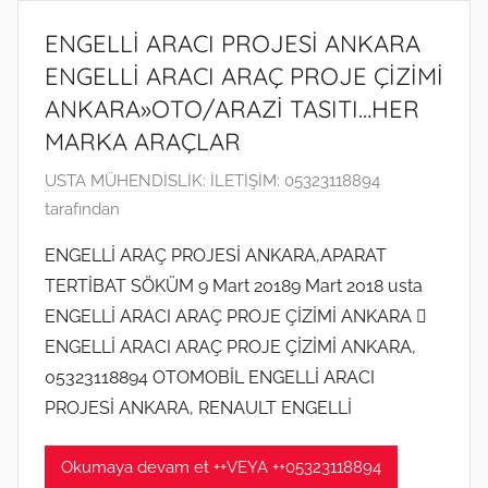
ENGELLİ ARACI PROJESİ ANKARA
ENGELLİ ARACI ARAÇ PROJE ÇİZİMİ
ANKARA»OTO/ARAZİ TASITI…HER
MARKA ARAÇLAR
1
USTA MÜHENDİSLİK: İLETİŞİM: 05323118894
2
tarafından
Ş
ENGELLİ ARAÇ PROJESİ ANKARA,APARAT
u
TERTİBAT SÖKÜM 9 Mart 20189 Mart 2018 usta
b
ENGELLİ ARACI ARAÇ PROJE ÇİZİMİ ANKARA 
a
ENGELLİ ARACI ARAÇ PROJE ÇİZİMİ ANKARA,
t
05323118894 OTOMOBİL ENGELLİ ARACI
2
0
PROJESİ ANKARA, RENAULT ENGELLİ
2
0
Okumaya devam et ++VEYA ++05323118894