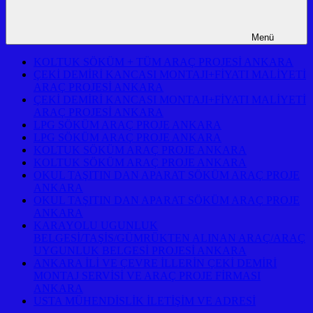
Menü
KOLTUK SÖKÜM + TÜM ARAÇ PROJESİ ANKARA
ÇEKİ DEMİRİ KANCASI MONTAJI+FİYATI MALİYETİ
ARAÇ PROJESİ ANKARA
ÇEKİ DEMİRİ KANCASI MONTAJI+FİYATI MALİYETİ
ARAÇ PROJESİ ANKARA
LPG SÖKÜM ARAÇ PROJE ANKARA
LPG SÖKÜM ARAÇ PROJE ANKARA
KOLTUK SÖKÜM ARAÇ PROJE ANKARA
KOLTUK SÖKÜM ARAÇ PROJE ANKARA
OKUL TAŞITIN DAN APARAT SÖKÜM ARAÇ PROJE
ANKARA
OKUL TAŞITIN DAN APARAT SÖKÜM ARAÇ PROJE
ANKARA
KARAYOLU UGUNLUK
BELGESİ/TAŞİS/GÜMRÜKTEN ALINAN ARAÇ/ARAÇ
UYGUNLUK BELGESİ PROJESİ ANKARA
ANKARA İLİ VE ÇEVRE İLLERİN ÇEKİ DEMİRİ
MONTAJ SERVİSİ VE ARAÇ PROJE FİRMASI
ANKARA
USTA MÜHENDİSLİK İLETİŞİM VE ADRESİ