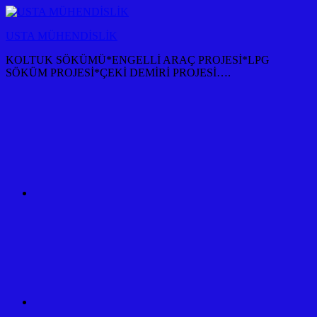
İçeriğe
atla
USTA MÜHENDİSLİK
KOLTUK SÖKÜMÜ*ENGELLİ ARAÇ PROJESİ*LPG
SÖKÜM PROJESİ*ÇEKİ DEMİRİ PROJESİ….
KOLTUK
SÖKÜM
+
TÜM
ARAÇ
PROJESİ
ANKARA
ÇEKİ
DEMİRİ
KANCASI
MONTAJI+FİYATI
MALİYETİ
ARAÇ
PROJESİ
ANKARA
ÇEKİ