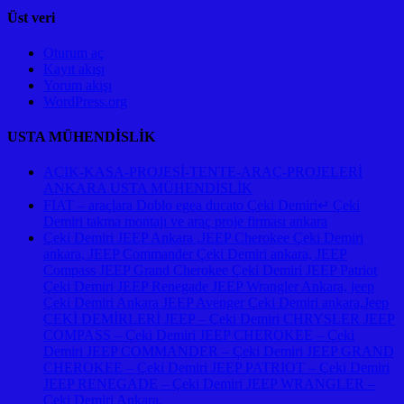
Üst veri
Oturum aç
Kayıt akışı
Yorum akışı
WordPress.org
USTA MÜHENDİSLİK
AÇIK-KASA-PROJESİ-TENTE-ARAÇ-PROJELERİ
ANKARA USTA MÜHENDİSLİK
FIAT – araçlara Doblo egea ducato Çeki Demiri↵ Çeki
Demiri takma montajı ve araç proje firması ankara
Çeki Demiri JEEP Ankara ,JEEP Cherokee Çeki Demiri
ankara, JEEP Commander Çeki Demiri ankara, JEEP
Compass JEEP Grand Cherokee Çeki Demiri JEEP Patriot
Çeki Demiri JEEP Renegade JEEP Wrangler Ankara, jeep
Çeki Demiri Ankara JEEP Avenger Çeki Demiri ankara,Jeep
ÇEKİ DEMİRLERİ JEEP – Çeki Demiri CHRYSLER JEEP
COMPASS – Çeki Demiri JEEP CHEROKEE – Çeki
Demiri JEEP COMMANDER – Çeki Demiri JEEP GRAND
CHEROKEE – Çeki Demiri JEEP PATRIOT – Çeki Demiri
JEEP RENEGADE – Çeki Demiri JEEP WRANGLER –
Çeki Demiri Ankara,