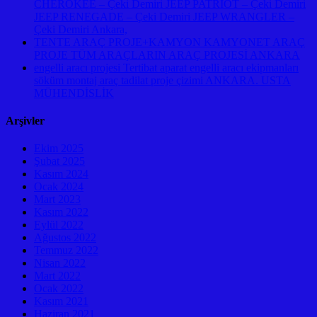
CHEROKEE – Çeki Demiri JEEP PATRIOT – Çeki Demiri
JEEP RENEGADE – Çeki Demiri JEEP WRANGLER –
Çeki Demiri Ankara,
TENTE ARAÇ PROJE+KAMYON KAMYONET ARAÇ
PROJE TÜM ARAÇLARIN ARAÇ PROJESİ ANKARA
engelli aracı projesi Tertibat aparat engelli aracı ekipmanları
söküm montaj araç tadilat proje çizimi ANKARA. USTA
MÜHENDİSLİK
Arşivler
Ekim 2025
Şubat 2025
Kasım 2024
Ocak 2024
Mart 2023
Kasım 2022
Eylül 2022
Ağustos 2022
Temmuz 2022
Nisan 2022
Mart 2022
Ocak 2022
Kasım 2021
Haziran 2021