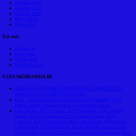
Ağustos 2018
Temmuz 2018
Haziran 2018
Mayıs 2018
Nisan 2018
Üst veri
Oturum aç
Kayıt akışı
Yorum akışı
WordPress.org
USTA MÜHENDİSLİK
AÇIK-KASA-PROJESİ-TENTE-ARAÇ-PROJELERİ
ANKARA USTA MÜHENDİSLİK
FIAT – araçlara Doblo egea ducato Çeki Demiri↵ Çeki
Demiri takma montajı ve araç proje firması ankara
Çeki Demiri JEEP Ankara ,JEEP Cherokee Çeki Demiri
ankara, JEEP Commander Çeki Demiri ankara, JEEP
Compass JEEP Grand Cherokee Çeki Demiri JEEP Patriot
Çeki Demiri JEEP Renegade JEEP Wrangler Ankara, jeep
Çeki Demiri Ankara JEEP Avenger Çeki Demiri ankara,Jeep