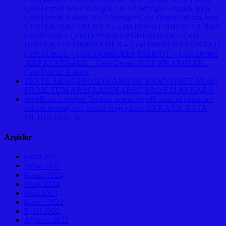
Çeki Demiri JEEP Renegade JEEP Wrangler Ankara, jeep
Çeki Demiri Ankara JEEP Avenger Çeki Demiri ankara,Jeep
ÇEKİ DEMİRLERİ JEEP – Çeki Demiri CHRYSLER JEEP
COMPASS – Çeki Demiri JEEP CHEROKEE – Çeki
Demiri JEEP COMMANDER – Çeki Demiri JEEP GRAND
CHEROKEE – Çeki Demiri JEEP PATRIOT – Çeki Demiri
JEEP RENEGADE – Çeki Demiri JEEP WRANGLER –
Çeki Demiri Ankara,
TENTE ARAÇ PROJE+KAMYON KAMYONET ARAÇ
PROJE TÜM ARAÇLARIN ARAÇ PROJESİ ANKARA
engelli aracı projesi Tertibat aparat engelli aracı ekipmanları
söküm montaj araç tadilat proje çizimi ANKARA. USTA
MÜHENDİSLİK
Arşivler
Ekim 2025
Şubat 2025
Kasım 2024
Ocak 2024
Mart 2023
Kasım 2022
Eylül 2022
Ağustos 2022