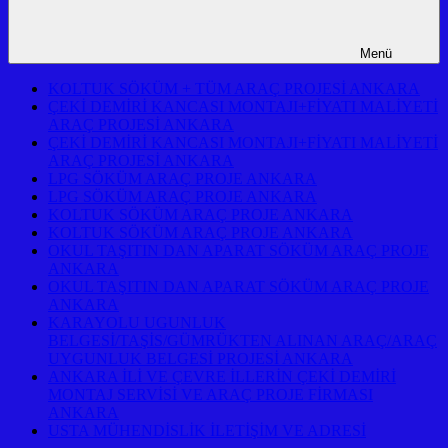
Menü
KOLTUK SÖKÜM + TÜM ARAÇ PROJESİ ANKARA
ÇEKİ DEMİRİ KANCASI MONTAJI+FİYATI MALİYETİ
ARAÇ PROJESİ ANKARA
ÇEKİ DEMİRİ KANCASI MONTAJI+FİYATI MALİYETİ
ARAÇ PROJESİ ANKARA
LPG SÖKÜM ARAÇ PROJE ANKARA
LPG SÖKÜM ARAÇ PROJE ANKARA
KOLTUK SÖKÜM ARAÇ PROJE ANKARA
KOLTUK SÖKÜM ARAÇ PROJE ANKARA
OKUL TAŞITIN DAN APARAT SÖKÜM ARAÇ PROJE
ANKARA
OKUL TAŞITIN DAN APARAT SÖKÜM ARAÇ PROJE
ANKARA
KARAYOLU UGUNLUK
BELGESİ/TAŞİS/GÜMRÜKTEN ALINAN ARAÇ/ARAÇ
UYGUNLUK BELGESİ PROJESİ ANKARA
ANKARA İLİ VE ÇEVRE İLLERİN ÇEKİ DEMİRİ
MONTAJ SERVİSİ VE ARAÇ PROJE FİRMASI
ANKARA
USTA MÜHENDİSLİK İLETİŞİM VE ADRESİ