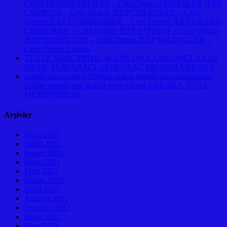
ÇEKİ DEMİRLERİ JEEP – Çeki Demiri CHRYSLER JEEP
COMPASS – Çeki Demiri JEEP CHEROKEE – Çeki
Demiri JEEP COMMANDER – Çeki Demiri JEEP GRAND
CHEROKEE – Çeki Demiri JEEP PATRIOT – Çeki Demiri
JEEP RENEGADE – Çeki Demiri JEEP WRANGLER –
Çeki Demiri Ankara,
TENTE ARAÇ PROJE+KAMYON KAMYONET ARAÇ
PROJE TÜM ARAÇLARIN ARAÇ PROJESİ ANKARA
engelli aracı projesi Tertibat aparat engelli aracı ekipmanları
söküm montaj araç tadilat proje çizimi ANKARA. USTA
MÜHENDİSLİK
Arşivler
Ekim 2025
Şubat 2025
Kasım 2024
Ocak 2024
Mart 2023
Kasım 2022
Eylül 2022
Ağustos 2022
Temmuz 2022
Nisan 2022
Mart 2022