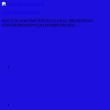
İçeriğe
atla
USTA MÜHENDİSLİK
KOLTUK SÖKÜMÜ*ENGELLİ ARAÇ PROJESİ*LPG
SÖKÜM PROJESİ*ÇEKİ DEMİRİ PROJESİ….
KOLTUK
SÖKÜM
+
TÜM
ARAÇ
PROJESİ
ANKARA
ÇEKİ
DEMİRİ
KANCASI
MONTAJI+FİYATI
MALİYETİ
ARAÇ
PROJESİ
ANKARA
ÇEKİ