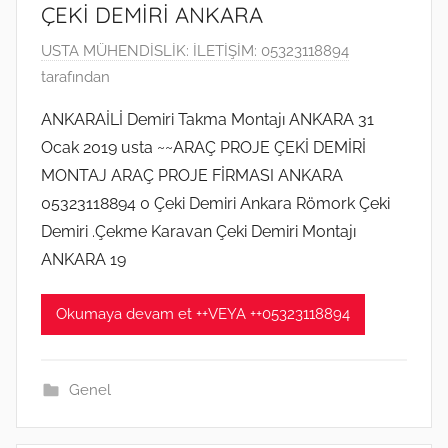
ÇEKİ DEMİRİ ANKARA
1
USTA MÜHENDİSLİK: İLETİŞİM: 05323118894
Ş
tarafından
u
ANKARAİLİ Demiri Takma Montajı ANKARA 31
b
Ocak 2019 usta ~~ARAÇ PROJE ÇEKİ DEMİRİ
a
MONTAJ ARAÇ PROJE FİRMASI ANKARA
t
05323118894 0 Çeki Demiri Ankara Römork Çeki
2
Demiri .Çekme Karavan Çeki Demiri Montajı
0
1
ANKARA 19
9
t
Okumaya devam et ++VEYA ++05323118894
a
r
i
Genel
h
i