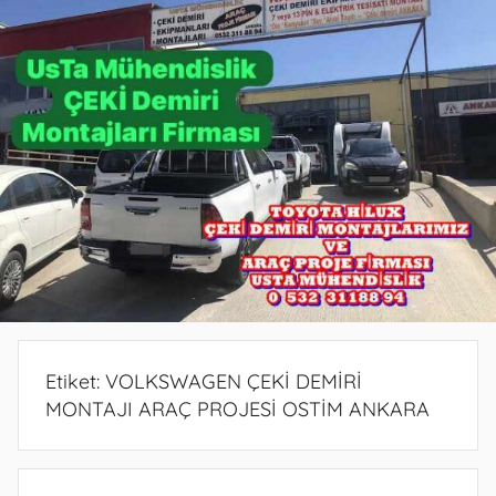
PROJE
PROJE
BELGESİ
DEMİRİ
ANKARA
ANKARA
PROJESİ
MONTAJ
ANKARA
SERVİSİ
VE
ARAÇ
PROJE
FİRMASI
ANKARA
Etiket:
VOLKSWAGEN ÇEKİ DEMİRİ
MONTAJI ARAÇ PROJESİ OSTİM ANKARA