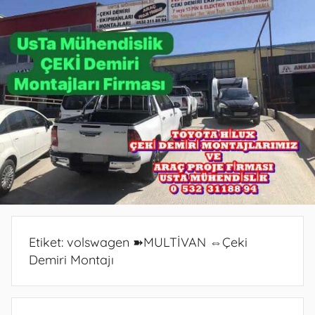
PROJE
PROJE
BELGESİ
DEMİRİ
ANKARA
ANKARA
PROJESİ
MONTAJ
ANKARA
SERVİSİ
VE
ARAÇ
PROJE
FİRMASI
ANKARA
Etiket:
volswagen ➽MULTİVAN ⇔Çeki
Demiri Montajı