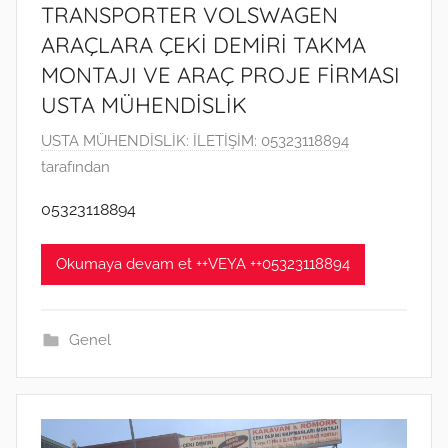
TRANSPORTER VOLSWAGEN
ARAÇLARA ÇEKİ DEMİRİ TAKMA
MONTAJI VE ARAÇ PROJE FİRMASI
USTA MÜHENDİSLİK
4
USTA MÜHENDİSLİK: İLETİŞİM: 05323118894
N
tarafından
i
05323118894
s
a
Okumaya devam et ++VEYA ++05323118894
n
2
0
Genel
2
2
t
a