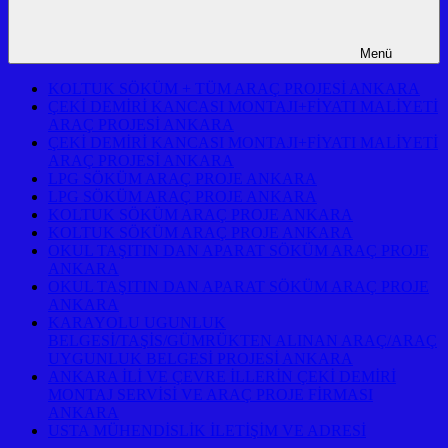
Menü
KOLTUK SÖKÜM + TÜM ARAÇ PROJESİ ANKARA
ÇEKİ DEMİRİ KANCASI MONTAJI+FİYATI MALİYETİ
ARAÇ PROJESİ ANKARA
ÇEKİ DEMİRİ KANCASI MONTAJI+FİYATI MALİYETİ
ARAÇ PROJESİ ANKARA
LPG SÖKÜM ARAÇ PROJE ANKARA
LPG SÖKÜM ARAÇ PROJE ANKARA
KOLTUK SÖKÜM ARAÇ PROJE ANKARA
KOLTUK SÖKÜM ARAÇ PROJE ANKARA
OKUL TAŞITIN DAN APARAT SÖKÜM ARAÇ PROJE
ANKARA
OKUL TAŞITIN DAN APARAT SÖKÜM ARAÇ PROJE
ANKARA
KARAYOLU UGUNLUK
BELGESİ/TAŞİS/GÜMRÜKTEN ALINAN ARAÇ/ARAÇ
UYGUNLUK BELGESİ PROJESİ ANKARA
ANKARA İLİ VE ÇEVRE İLLERİN ÇEKİ DEMİRİ
MONTAJ SERVİSİ VE ARAÇ PROJE FİRMASI
ANKARA
USTA MÜHENDİSLİK İLETİŞİM VE ADRESİ