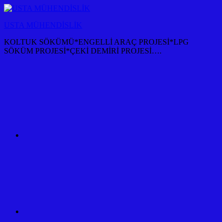
İçeriğe
atla
USTA MÜHENDİSLİK
KOLTUK SÖKÜMÜ*ENGELLİ ARAÇ PROJESİ*LPG
SÖKÜM PROJESİ*ÇEKİ DEMİRİ PROJESİ….
KOLTUK
SÖKÜM
+
TÜM
ARAÇ
PROJESİ
ANKARA
ÇEKİ
DEMİRİ
KANCASI
MONTAJI+FİYATI
MALİYETİ
ARAÇ
PROJESİ
ANKARA
ÇEKİ