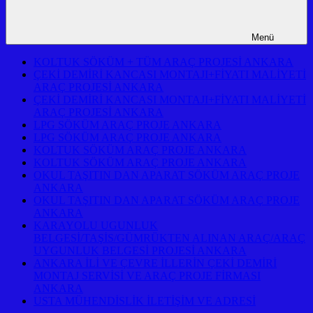
Menü
KOLTUK SÖKÜM + TÜM ARAÇ PROJESİ ANKARA
ÇEKİ DEMİRİ KANCASI MONTAJI+FİYATI MALİYETİ
ARAÇ PROJESİ ANKARA
ÇEKİ DEMİRİ KANCASI MONTAJI+FİYATI MALİYETİ
ARAÇ PROJESİ ANKARA
LPG SÖKÜM ARAÇ PROJE ANKARA
LPG SÖKÜM ARAÇ PROJE ANKARA
KOLTUK SÖKÜM ARAÇ PROJE ANKARA
KOLTUK SÖKÜM ARAÇ PROJE ANKARA
OKUL TAŞITIN DAN APARAT SÖKÜM ARAÇ PROJE
ANKARA
OKUL TAŞITIN DAN APARAT SÖKÜM ARAÇ PROJE
ANKARA
KARAYOLU UGUNLUK
BELGESİ/TAŞİS/GÜMRÜKTEN ALINAN ARAÇ/ARAÇ
UYGUNLUK BELGESİ PROJESİ ANKARA
ANKARA İLİ VE ÇEVRE İLLERİN ÇEKİ DEMİRİ
MONTAJ SERVİSİ VE ARAÇ PROJE FİRMASI
ANKARA
USTA MÜHENDİSLİK İLETİŞİM VE ADRESİ