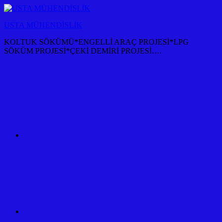
İçeriğe
atla
USTA MÜHENDİSLİK
KOLTUK SÖKÜMÜ*ENGELLİ ARAÇ PROJESİ*LPG
SÖKÜM PROJESİ*ÇEKİ DEMİRİ PROJESİ….
KOLTUK
SÖKÜM
+
TÜM
ARAÇ
PROJESİ
ANKARA
ÇEKİ
DEMİRİ
KANCASI
MONTAJI+FİYATI
MALİYETİ
ARAÇ
PROJESİ
ANKARA
ÇEKİ