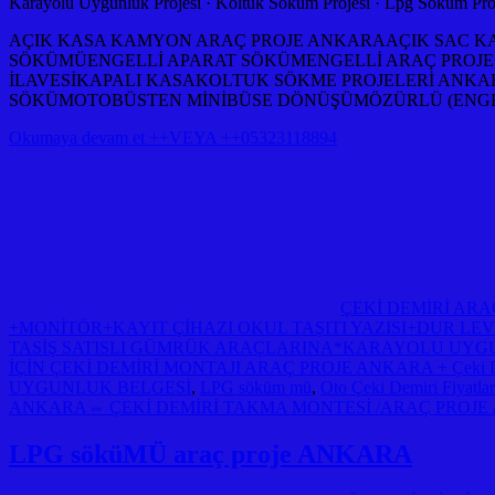
‎Karayolu Uygunluk Projesi · ‎Koltuk Söküm Projesi · ‎Lpg Söküm Proj
AÇIK KASA KAMYON ARAÇ PROJE ANKARAAÇIK SAC KAS
SÖKÜMÜENGELLİ APARAT SÖKÜMENGELLİ ARAÇ PROJ
İLAVESİKAPALI KASAKOLTUK SÖKME PROJELERİ AN
SÖKÜMOTOBÜSTEN MİNİBÜSE DÖNÜŞÜMÖZÜRLÜ (ENGEL
Okumaya devam et ++VEYA ++05323118894
ÇEKİ DEMİRİ AR
+MONİTÖR+KAYIT ÇİHAZI OKUL TAŞITI YAZISI+DUR L
TASİŞ SATISLI GÜMRÜK ARAÇLARINA*KARAYOLU UYGU
İÇİN ÇEKİ DEMİRİ MONTAJI ARAÇ PROJE ANKARA + Çeki Dem
UYGUNLUK BELGESİ
,
LPG söküm mü
,
Oto Çeki Demiri Fiyatla
ANKARA⇔ ÇEKİ DEMİRİ TAKMA MONTESİ /ARAÇ PROJE
LPG söküMÜ araç proje ANKARA