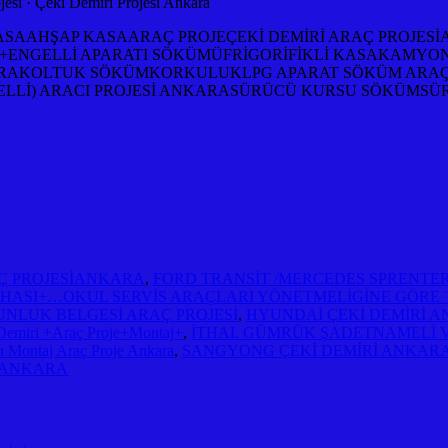
esi · ‎Çeki Demiri Projesi Ankara
AAHŞAP KASAARAÇ PROJEÇEKİ DEMİRİ ARAÇ PROJESİA
E+ENGELLİ APARATI SÖKÜMÜFRİGORİFİKLİ KASAKAM
KARAKOLTUK SÖKÜMKORKULUKLPG APARAT SÖKÜM ARAÇ
Lİ) ARACI PROJESİ ANKARASÜRÜCÜ KURSU SÖKÜMSÜ
AÇ PROJESİANKARA
,
FORD TRANSİT /MERCEDES SPRENT
EVHASI+…OKUL SERVİS ARAÇLARI YÖNETMELİGİNE GÖR
NLUK BELGESİ ARAÇ PROJESİ
,
HYUNDAİ ÇEKİ DEMİRİ 
iri +Araç Proje+Montaj+
,
İTHAL GÜMRÜK ŞADETNAMELİ 
rı Montaj Araç Proje Ankara
,
SANGYONG ÇEKİ DEMİRİ ANKARA
 ANKARA