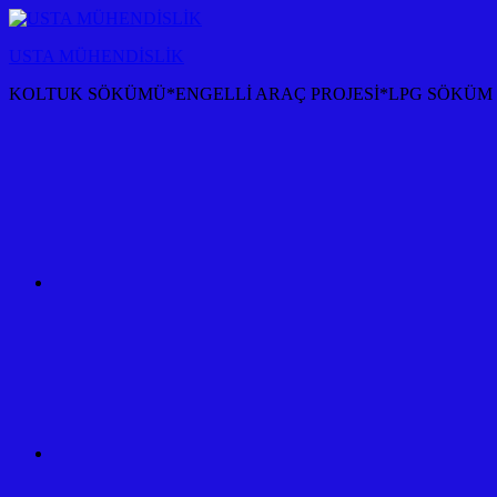
İçeriğe
atla
USTA MÜHENDİSLİK
KOLTUK SÖKÜMÜ*ENGELLİ ARAÇ PROJESİ*LPG SÖKÜM P
KOLTUK
SÖKÜM
+
TÜM
ARAÇ
PROJESİ
ANKARA
ÇEKİ
DEMİRİ
KANCASI
MONTAJI+FİYATI
MALİYETİ
ARAÇ
PROJESİ
ANKARA
ÇEKİ
DEMİRİ