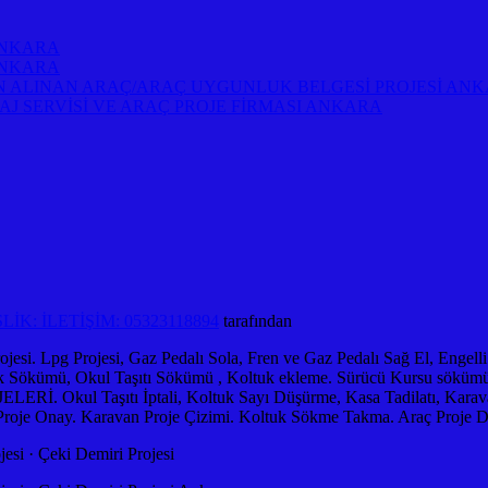
ANKARA
ANKARA
 ALINAN ARAÇ/ARAÇ UYGUNLUK BELGESİ PROJESİ AN
AJ SERVİSİ VE ARAÇ PROJE FİRMASI ANKARA
K: İLETİŞİM: 05323118894
tarafından
si. Lpg Projesi, Gaz Pedalı Sola, Fren ve Gaz Pedalı Sağ El, Engelli
tuk Sökümü, Okul Taşıtı Sökümü , Koltuk ekleme. Sürücü Kursu sökümü
l Taşıtı İptali, Koltuk Sayı Düşürme, Kasa Tadilatı, Karavan, Ka
oje Onay. Karavan Proje Çizimi. Koltuk Sökme Takma. Araç Proje De
esi · ‎Çeki Demiri Projesi