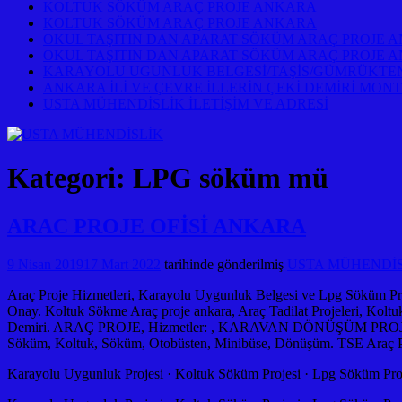
KOLTUK SÖKÜM ARAÇ PROJE ANKARA
KOLTUK SÖKÜM ARAÇ PROJE ANKARA
OKUL TAŞITIN DAN APARAT SÖKÜM ARAÇ PROJE 
OKUL TAŞITIN DAN APARAT SÖKÜM ARAÇ PROJE 
KARAYOLU UGUNLUK BELGESİ/TAŞİS/GÜMRÜKTEN
ANKARA İLİ VE ÇEVRE İLLERİN ÇEKİ DEMİRİ MONT
USTA MÜHENDİSLİK İLETİŞİM VE ADRESİ
Kategori:
LPG söküm mü
ARAC PROJE OFİSİ ANKARA
9 Nisan 2019
17 Mart 2022
tarihinde gönderilmiş
USTA MÜHENDİSLİ
Araç Proje Hizmetleri, Karayolu Uygunluk Belgesi ve Lpg Söküm Proje
Onay. Koltuk Sökme Araç proje ankara, Araç Tadilat Projeleri, Kol
Demiri. ARAÇ PROJE, Hizmetler: , KARAVAN DÖNÜŞÜM PROJELERİ. Oku
Söküm, Koltuk, Söküm, Otobüsten, Minibüse, Dönüşüm. TSE Araç Pr
‎Karayolu Uygunluk Projesi · ‎Koltuk Söküm Projesi · ‎Lpg Söküm Proj