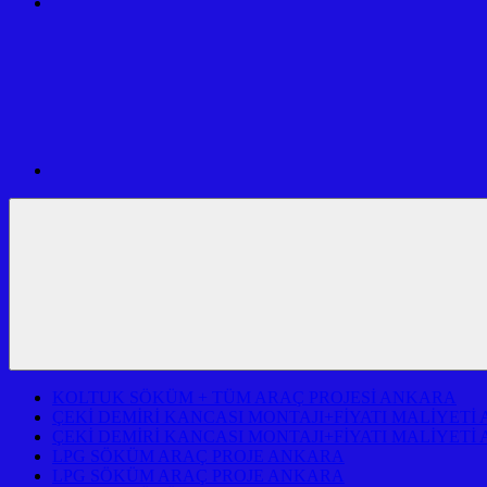
SERVİSİ
USTA
VE
MÜHENDİSLİK
ARAÇ
İLETİŞİM
PROJE
VE
FİRMASI
ADRESİ
ANKARA
KOLTUK SÖKÜM + TÜM ARAÇ PROJESİ ANKARA
ÇEKİ DEMİRİ KANCASI MONTAJI+FİYATI MALİYETİ
ÇEKİ DEMİRİ KANCASI MONTAJI+FİYATI MALİYETİ
LPG SÖKÜM ARAÇ PROJE ANKARA
LPG SÖKÜM ARAÇ PROJE ANKARA