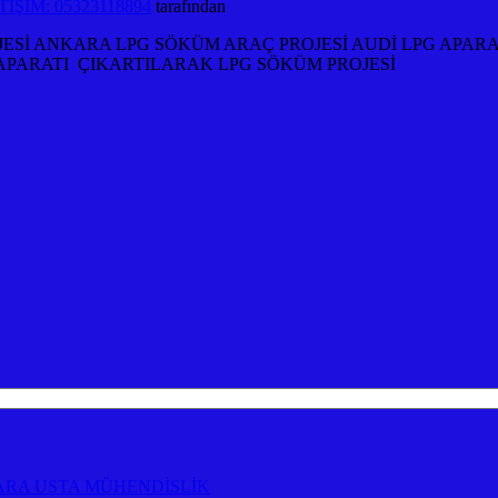
İŞİM: 05323118894
tarafından
JESİ ANKARA LPG SÖKÜM ARAÇ PROJESİ AUDİ LPG APAR
 APARATI ÇIKARTILARAK LPG SÖKÜM PROJESİ
ARA USTA MÜHENDİSLİK