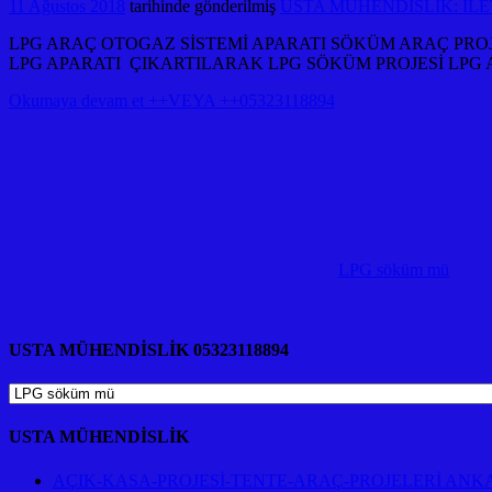
11 Ağustos 2018
tarihinde gönderilmiş
USTA MÜHENDİSLİK: İLET
LPG ARAÇ OTOGAZ SİSTEMİ APARATI SÖKÜM ARAÇ PRO
LPG APARATI ÇIKARTILARAK LPG SÖKÜM PROJESİ LPG
Okumaya devam et ++VEYA ++05323118894
LPG söküm mü
USTA MÜHENDİSLİK 05323118894
USTA
MÜHENDİSLİK
05323118894
USTA MÜHENDİSLİK
AÇIK-KASA-PROJESİ-TENTE-ARAÇ-PROJELERİ ANK