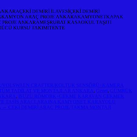
NKARAÇEKİ DEMİRİ İLAVESİÇEKİ DEMİRİ
YONKAMYON ARAÇ PROJE ANKARAKAMYONETKAPAK
 PROJE ANKARAMEŞRUBAT KASAOKUL TAŞITI
RÜCÜ KURSU TAKIMITENTE
ER/VOLSWAEN CRAFTER/KOLTUK SENSÖRÜ+KAMERA
E TÜM TADİLAT VE MONTAJLAR ANKARA
,
Genel
,
GÜMRÜK
ANKARA
,
İSUZU RÖMORK+ÇEKME KARAVAN ÇEKMEK
VE TASİS ARACLARAINA KAMYONET KARAYOLU
 ⇔ ÇEKİ DEMİRİ ARAÇ PROJE/TAKMA MONTAJI