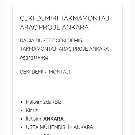
A
r
ÇEKİ DEMİRİ TAKMAMONTAJ
a
ARAÇ PROJE ANKARA
l
ı
DACİA DUSTER ÇEKİ DEMİRİ
k
TAKMAMONTAJI ARAÇ PROJE ANKARA
2
05323118894
0
1
ÇEKİ DEMİRİ MONTAJI
8
t
a
r
Hakkımızda ◦Biz
i
Kimiz
h
İletişim:
ANKARA
i
USTA MÜHENDİSLİK ANKARA
n