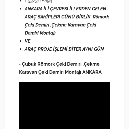
05323118894
d
ANKARA İLİ ÇEVRESİ İLLERDEN GELEN
e
ARAÇ SAHİPLERİ GÜNÜ BİRLİK Römork
g
Çeki Demiri .Çekme Karavan Çeki
ö
Demiri Montajı
n
d
VE
e
ARAÇ PROJE İŞLEMİ BİTER AYNI GÜN
r
i
◦ Çubuk Römork Çeki Demiri .Çekme
l
Karavan Çeki Demiri Montajı ANKARA
m
i
ş