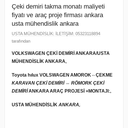
Çeki demiri takma monatı maliyeti
ANKARA
SERVİSİ
VE
fiyatı ve araç proje firması ankara
ARAÇ
usta mühendislik ankara
PROJE
2
USTA MÜHENDİSLİK: İLETİŞİM: 05323118894
FİRMASI
O
tarafından
ANKARA
c
VOLKSWAGEN ÇEKİ DEMİRİ ANKARA/USTA
a
MÜHENDİSLİK ANKARA,
k
2
Toyota hılux VOLSWAGEN AMOROK⇔
ÇEKME
0
KARAVAN ÇEKİ DEMİRİ ⇔ RÖMORK ÇEKİ
2
DEMİRİ
ANKARA ARAÇ PROJESİ +MONTAJI:,
4
t
USTA MÜHENDİSLİK
ANKARA,
a
r
i