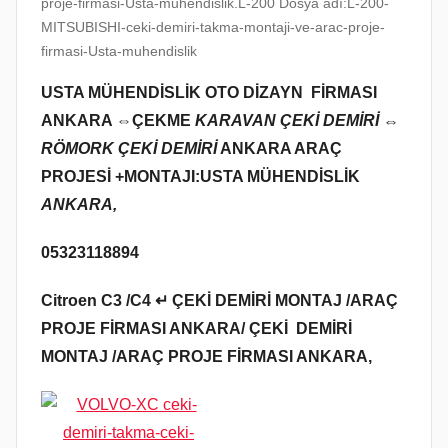
proje-firmasi-Usta-muhendislik.L-200 Dosya adı:L-200-
MITSUBISHI-ceki-demiri-takma-montaji-ve-arac-proje-
firmasi-Usta-muhendislik
USTA MÜHENDİSLİK OTO DİZAYN FİRMASI
ANKARA ⇔
ÇEKME
KARAVAN ÇEKİ DEMİRİ ⇔
RÖMORK ÇEKİ DEMİRİ
ANKARA ARAÇ
PROJESİ +MONTAJI:USTA MÜHENDİSLİK
ANKARA,
05323118894
Citroen C3 /C4 ↵ ÇEKİ DEMİRİ MONTAJ /ARAÇ
PROJE FİRMASI ANKARA/ ÇEKİ DEMİRİ
MONTAJ /ARAÇ PROJE FİRMASI ANKARA,