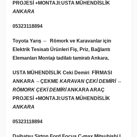
PROJESİ +MONTAJI:USTA MÜHENDİSLİK
ANKARA
05323118894
Toyota Yarış ⇔ Römork ve Karavanlar için
Elektrik Tesisatı Ürünleri Fiş, Priz, Bağlantı
Elemanları Montajı tadilatı tamiratı Ankara,
USTA MÜHENDİSLİK Ceki Demiri FİRMASI
ANKARA ⇔
ÇEKME
KARAVAN ÇEKİ DEMİRİ ⇔
RÖMORK ÇEKİ DEMİRİ
ANKARA ARAÇ
PROJESİ +MONTAJI:USTA MÜHENDİSLİK
ANKARA
05323118894
Daihatsu
Sirton
Ford Focus C-max
Mitsubishi L