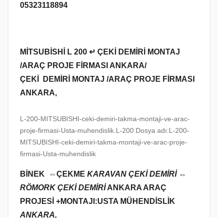
h
05323118894
i
n
d
MİTSUBİSHİ L 200 ↵ ÇEKİ DEMİRİ MONTAJ
e
/ARAÇ PROJE FİRMASI ANKARA/
g
ÇEKİ DEMİRİ MONTAJ /ARAÇ PROJE FİRMASI
ö
n
ANKARA,
d
e
L-200-MITSUBISHI-ceki-demiri-takma-montaji-ve-arac-
r
proje-firmasi-Usta-muhendislik.L-200 Dosya adı:L-200-
MITSUBISHI-ceki-demiri-takma-montaji-ve-arac-proje-
i
firmasi-Usta-muhendislik
l
m
BİNEK ⇔
ÇEKME
KARAVAN ÇEKİ DEMİRİ ⇔
i
RÖMORK ÇEKİ DEMİRİ
ANKARA ARAÇ
ş
PROJESİ +MONTAJI:USTA MÜHENDİSLİK
ANKARA,