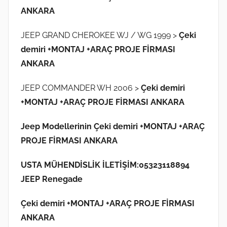
n
ANKARA
d
e
JEEP GRAND CHEROKEE WJ / WG 1999 >
Çeki
g
demiri +MONTAJ +ARAÇ PROJE FİRMASI
ö
ANKARA
n
d
JEEP COMMANDER WH 2006 >
Çeki demiri
e
+MONTAJ +ARAÇ PROJE FİRMASI ANKARA
r
i
Jeep Modellerinin Çeki demiri +MONTAJ +ARAÇ
l
PROJE FİRMASI ANKARA
m
i
USTA MÜHENDİSLİK İLETİŞİM:05323118894
ş
JEEP Renegade
Çeki demiri +MONTAJ +ARAÇ PROJE FİRMASI
ANKARA