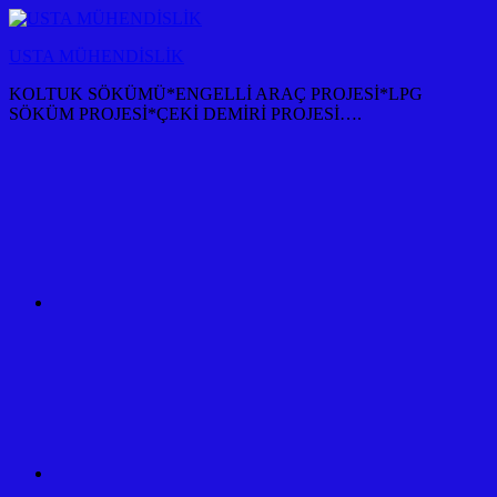
İçeriğe
atla
USTA MÜHENDİSLİK
KOLTUK SÖKÜMÜ*ENGELLİ ARAÇ PROJESİ*LPG
SÖKÜM PROJESİ*ÇEKİ DEMİRİ PROJESİ….
KOLTUK
SÖKÜM
+
TÜM
ARAÇ
PROJESİ
ANKARA
ÇEKİ
DEMİRİ
KANCASI
MONTAJI+FİYATI
MALİYETİ
ARAÇ
PROJESİ
ANKARA
ÇEKİ