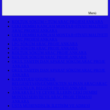
Menü
KOLTUK SÖKÜM + TÜM ARAÇ PROJESİ ANKARA
ÇEKİ DEMİRİ KANCASI MONTAJI+FİYATI MALİYETİ
ARAÇ PROJESİ ANKARA
ÇEKİ DEMİRİ KANCASI MONTAJI+FİYATI MALİYETİ
ARAÇ PROJESİ ANKARA
LPG SÖKÜM ARAÇ PROJE ANKARA
LPG SÖKÜM ARAÇ PROJE ANKARA
KOLTUK SÖKÜM ARAÇ PROJE ANKARA
KOLTUK SÖKÜM ARAÇ PROJE ANKARA
OKUL TAŞITIN DAN APARAT SÖKÜM ARAÇ PROJE
ANKARA
OKUL TAŞITIN DAN APARAT SÖKÜM ARAÇ PROJE
ANKARA
KARAYOLU UGUNLUK
BELGESİ/TAŞİS/GÜMRÜKTEN ALINAN ARAÇ/ARAÇ
UYGUNLUK BELGESİ PROJESİ ANKARA
ANKARA İLİ VE ÇEVRE İLLERİN ÇEKİ DEMİRİ
MONTAJ SERVİSİ VE ARAÇ PROJE FİRMASI
ANKARA
USTA MÜHENDİSLİK İLETİŞİM VE ADRESİ