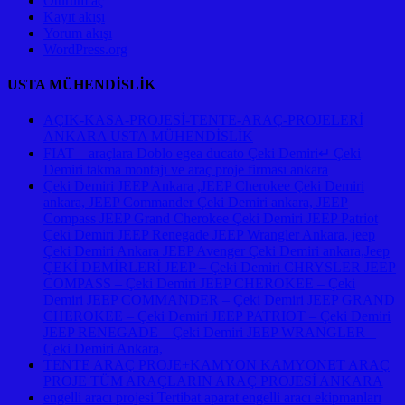
Oturum aç
Kayıt akışı
Yorum akışı
WordPress.org
USTA MÜHENDİSLİK
AÇIK-KASA-PROJESİ-TENTE-ARAÇ-PROJELERİ
ANKARA USTA MÜHENDİSLİK
FIAT – araçlara Doblo egea ducato Çeki Demiri↵ Çeki
Demiri takma montajı ve araç proje firması ankara
Çeki Demiri JEEP Ankara ,JEEP Cherokee Çeki Demiri
ankara, JEEP Commander Çeki Demiri ankara, JEEP
Compass JEEP Grand Cherokee Çeki Demiri JEEP Patriot
Çeki Demiri JEEP Renegade JEEP Wrangler Ankara, jeep
Çeki Demiri Ankara JEEP Avenger Çeki Demiri ankara,Jeep
ÇEKİ DEMİRLERİ JEEP – Çeki Demiri CHRYSLER JEEP
COMPASS – Çeki Demiri JEEP CHEROKEE – Çeki
Demiri JEEP COMMANDER – Çeki Demiri JEEP GRAND
CHEROKEE – Çeki Demiri JEEP PATRIOT – Çeki Demiri
JEEP RENEGADE – Çeki Demiri JEEP WRANGLER –
Çeki Demiri Ankara,
TENTE ARAÇ PROJE+KAMYON KAMYONET ARAÇ
PROJE TÜM ARAÇLARIN ARAÇ PROJESİ ANKARA
engelli aracı projesi Tertibat aparat engelli aracı ekipmanları