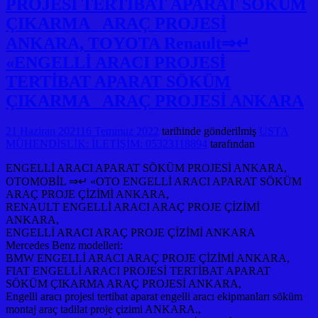
PROJESİ TERTİBAT APARAT SÖKÜM
ÇIKARMA ARAÇ PROJESİ
ANKARA, TOYOTA Renault⇒↵
«ENGELLİ ARACI PROJESİ
TERTİBAT APARAT SÖKÜM
ÇIKARMA ARAÇ PROJESİ ANKARA
21 Haziran 2021
16 Temmuz 2022
tarihinde gönderilmiş
USTA
MÜHENDİSLİK: İLETİŞİM: 05323118894
tarafından
ENGELLİ ARACI APARAT SÖKÜM PROJESİ ANKARA,
OTOMOBİL ⇒↵ «OTO ENGELLİ ARACI APARAT SÖKÜM
ARAÇ PROJE ÇİZİMİ ANKARA,
RENAULT ENGELLİ ARACI ARAÇ PROJE ÇİZİMİ
ANKARA,
ENGELLİ ARACI ARAÇ PROJE ÇİZİMİ ANKARA
Mercedes Benz modelleri:
BMW ENGELLİ ARACI ARAÇ PROJE ÇİZİMİ ANKARA,
FIAT ENGELLİ ARACI PROJESİ TERTİBAT APARAT
SÖKÜM ÇIKARMA ARAÇ PROJESİ ANKARA,
Engelli aracı projesi tertibat aparat engelli aracı ekipmanları söküm
montaj araç tadilat proje çizimi ANKARA.,