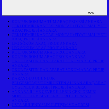
Menü
KOLTUK SÖKÜM + TÜM ARAÇ PROJESİ ANKARA
ÇEKİ DEMİRİ KANCASI MONTAJI+FİYATI MALİYETİ
ARAÇ PROJESİ ANKARA
ÇEKİ DEMİRİ KANCASI MONTAJI+FİYATI MALİYETİ
ARAÇ PROJESİ ANKARA
LPG SÖKÜM ARAÇ PROJE ANKARA
LPG SÖKÜM ARAÇ PROJE ANKARA
KOLTUK SÖKÜM ARAÇ PROJE ANKARA
KOLTUK SÖKÜM ARAÇ PROJE ANKARA
OKUL TAŞITIN DAN APARAT SÖKÜM ARAÇ PROJE
ANKARA
OKUL TAŞITIN DAN APARAT SÖKÜM ARAÇ PROJE
ANKARA
KARAYOLU UGUNLUK
BELGESİ/TAŞİS/GÜMRÜKTEN ALINAN ARAÇ/ARAÇ
UYGUNLUK BELGESİ PROJESİ ANKARA
ANKARA İLİ VE ÇEVRE İLLERİN ÇEKİ DEMİRİ
MONTAJ SERVİSİ VE ARAÇ PROJE FİRMASI
ANKARA
USTA MÜHENDİSLİK İLETİŞİM VE ADRESİ