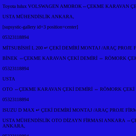
Toyota hılux VOLSWAGEN AMOROK⇔ÇEKME KARAVAN ÇE
USTA MÜHENDİSLİK ANKARA,
[supsystic-gallery id=3 position=center]
05323118894
MİTSUBİSHİ L 200 ↵ ÇEKİ DEMİRİ MONTAJ /ARAÇ PROJE
BİNEK ⇔ÇEKME KARAVAN ÇEKİ DEMİRİ ⇔ RÖMORK ÇEKİ
05323118894
USTA
OTO ⇔ÇEKME KARAVAN ÇEKİ DEMİRİ ⇔ RÖMORK ÇEKİ D
05323118894
ISUZU D MAX ↵ ÇEKİ DEMİRİ MONTAJ /ARAÇ PROJE FİR
USTA MÜHENDİSLİK OTO DİZAYN FİRMASI ANKARA ⇔ÇE
ANKARA,