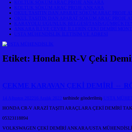
KOLTUK SÖKÜM ARAÇ PROJE ANKARA
KOLTUK SÖKÜM ARAÇ PROJE ANKARA
OKUL TAŞITIN DAN APARAT SÖKÜM ARAÇ PROJE 
OKUL TAŞITIN DAN APARAT SÖKÜM ARAÇ PROJE 
KARAYOLU UGUNLUK BELGESİ/TAŞİS/GÜMRÜKTEN
ANKARA İLİ VE ÇEVRE İLLERİN ÇEKİ DEMİRİ MONT
USTA MÜHENDİSLİK İLETİŞİM VE ADRESİ
Etiket:
Honda HR-V Çeki Demi
ÇEKME KARAVAN ÇEKİ DEMİRİ ⇔ R
14 Ağustos 2022
16 Aralık 2022
tarihinde gönderilmiş
USTA MÜHEND
HONDA CR-V ARAZİ TAŞITI ARAÇLARA ÇEKİ DEMİRİ T
05323118894
VOLKSWAGEN ÇEKİ DEMİRİ ANKARA/USTA MÜHENDİSL