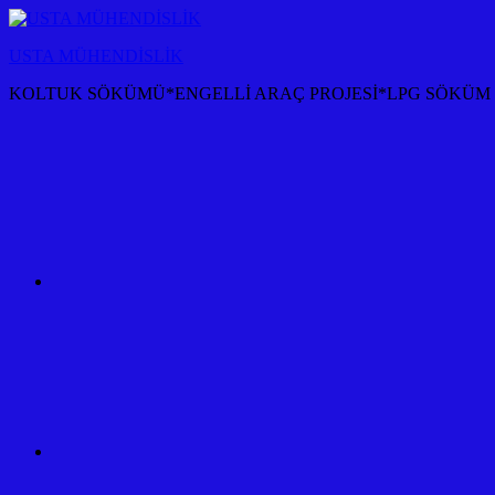
İçeriğe
atla
USTA MÜHENDİSLİK
KOLTUK SÖKÜMÜ*ENGELLİ ARAÇ PROJESİ*LPG SÖKÜM P
KOLTUK
SÖKÜM
+
TÜM
ARAÇ
PROJESİ
ANKARA
ÇEKİ
DEMİRİ
KANCASI
MONTAJI+FİYATI
MALİYETİ
ARAÇ
PROJESİ
ANKARA
ÇEKİ
DEMİRİ