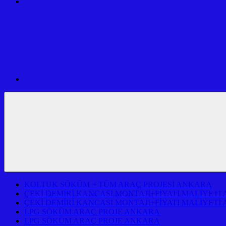
SERVİSİ
USTA
VE
MÜHENDİSLİK
ARAÇ
İLETİŞİM
PROJE
VE
FİRMASI
ADRESİ
ANKARA
KOLTUK SÖKÜM + TÜM ARAÇ PROJESİ ANKARA
ÇEKİ DEMİRİ KANCASI MONTAJI+FİYATI MALİYETİ
ÇEKİ DEMİRİ KANCASI MONTAJI+FİYATI MALİYETİ
LPG SÖKÜM ARAÇ PROJE ANKARA
LPG SÖKÜM ARAÇ PROJE ANKARA