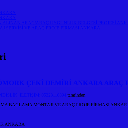
ANKARA
ANKARA
 ALINAN ARAÇ/ARAÇ UYGUNLUK BELGESİ PROJESİ AN
AJ SERVİSİ VE ARAÇ PROJE FİRMASI ANKARA
ri
ÖMORK ÇEKİ DEMİRİ ANKARA ARAÇ P
İSLİK: İLETİŞİM: 05323118894
tarafından
AKMA BAGLAMA MONTAJI VE ARAÇ PROJE FİRMASI ANKAR
İK ANKARA