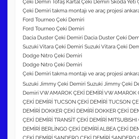
Çeki Demiri Tofaş Kartal Çeki Demiri Skoda Yeti 
Çeki Demiri takma montajı ve araç projesi ankar
Ford Tourneo Çeki Demiri
Ford Tourneo Çeki Demiri
Dacia Duster Çeki Demiri Dacia Duster Çeki Demi
Suzuki Vitara Çeki Demiri Suzuki Vitara Çeki Dem
Dodge Nıtro Çeki Demiri
Dodge Nıtro Çeki Demiri
Çeki Demiri takma montajı ve araç projesi ankar
Suzuki Jimmy Çeki Demiri Suzuki Jimmy Çeki D
Demiri VW AMAROK ÇEKİ DEMİRİ VW AMAROK Ç
ÇEKİ DEMİRİ TUCSON ÇEKİ DEMİRİ TUCSON ÇEKİ
DEMİRİ DOKKER ÇEKİ DEMİRİ DOKKER ÇEKİ DEMİ
ÇEKİ DEMİRİ TRANSİT ÇEKİ DEMİRİ MITSUBISHI
DEMİRİ BERLİNGO ÇEKİ DEMİRİ ALBEA ÇEKİ DEM
ÇEKİ DEMİRİ SANDERO ÇEKİ DEMİRİ SANDERO Ç