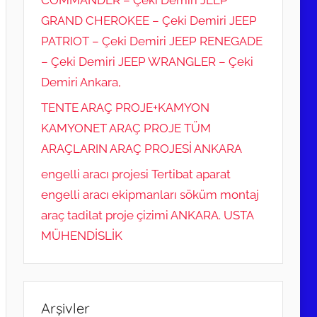
COMMANDER – Çeki Demiri JEEP
GRAND CHEROKEE – Çeki Demiri JEEP
PATRIOT – Çeki Demiri JEEP RENEGADE
– Çeki Demiri JEEP WRANGLER – Çeki
Demiri Ankara,
TENTE ARAÇ PROJE+KAMYON
KAMYONET ARAÇ PROJE TÜM
ARAÇLARIN ARAÇ PROJESİ ANKARA
engelli aracı projesi Tertibat aparat
engelli aracı ekipmanları söküm montaj
araç tadilat proje çizimi ANKARA. USTA
MÜHENDİSLİK
Arşivler