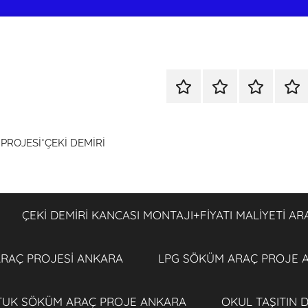
KOLTUK
ÇEKİ
ÇEKİ
LPG
SÖKÜM
DEMİRİ
DEMİRİ
SÖ
+
KANCASI
KANCASI
ARA
ROJESİ*ÇEKİ DEMİRİ
TÜM
MONTAJI+FİYATI
MONTAJI+F
PRO
ARAÇ
MALİYETİ
MALİYETİ
ANK
PROJESİ
ARAÇ
ARAÇ
ANKARA
PROJESİ
PROJESİ
ÇEKİ DEMİRİ KANCASI MONTAJI+FİYATI MALİYETİ A
ANKARA
ANKARA
 ARAÇ PROJESİ ANKARA
LPG SÖKÜM ARAÇ PROJE 
TUK SÖKÜM ARAÇ PROJE ANKARA
OKUL TAŞITIN