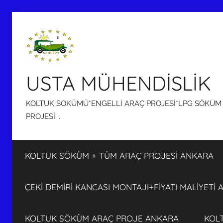
İçeriğe
atla
USTA MÜHENDİSLİK
KOLTUK SÖKÜMÜ*ENGELLİ ARAÇ PROJESİ*LPG SÖKÜM P
PROJESİ….
KOLTUK SÖKÜM + TÜM ARAÇ PROJESİ ANKARA
ÇEKİ DEMİRİ KANCASI MONTAJI+FİYATI MALİYETİ
KOLTUK SÖKÜM ARAÇ PROJE ANKARA
KOL