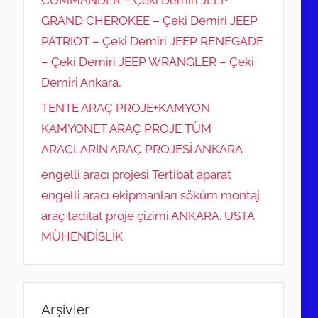
COMMANDER – Çeki Demiri JEEP
GRAND CHEROKEE – Çeki Demiri JEEP
PATRIOT – Çeki Demiri JEEP RENEGADE
– Çeki Demiri JEEP WRANGLER – Çeki
Demiri Ankara,
TENTE ARAÇ PROJE+KAMYON
KAMYONET ARAÇ PROJE TÜM
ARAÇLARIN ARAÇ PROJESİ ANKARA
engelli aracı projesi Tertibat aparat
engelli aracı ekipmanları söküm montaj
araç tadilat proje çizimi ANKARA. USTA
MÜHENDİSLİK
Arşivler