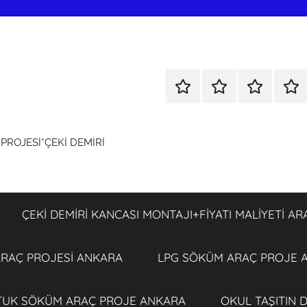
KOLTUK
ÇEKİ
ÇEKİ
LPG
SÖKÜM
DEMİRİ
DEMİRİ
SÖ
+
KANCASI
KANCASI
ARA
ROJESİ*ÇEKİ DEMİRİ
TÜM
MONTAJI+FİYATI
MONTAJI+F
PRO
ARAÇ
MALİYETİ
MALİYETİ
ANK
PROJESİ
ARAÇ
ARAÇ
ANKARA
PROJESİ
PROJESİ
ÇEKİ DEMİRİ KANCASI MONTAJI+FİYATI MALİYETİ A
ANKARA
ANKARA
 ARAÇ PROJESİ ANKARA
LPG SÖKÜM ARAÇ PROJE 
TUK SÖKÜM ARAÇ PROJE ANKARA
OKUL TAŞITIN