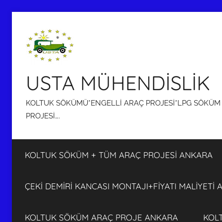
İçeriğe
atla
USTA MÜHENDİSLİK
KOLTUK SÖKÜMÜ*ENGELLİ ARAÇ PROJESİ*LPG SÖKÜM P
PROJESİ….
KOLTUK SÖKÜM + TÜM ARAÇ PROJESİ ANKARA
ÇEKİ DEMİRİ KANCASI MONTAJI+FİYATI MALİYETİ
KOLTUK SÖKÜM ARAÇ PROJE ANKARA
KOL