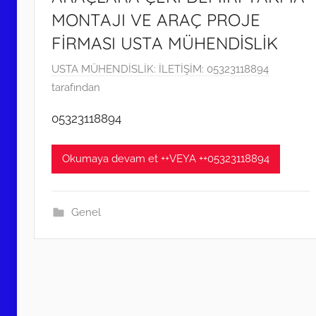
MONTAJI VE ARAÇ PROJE
FİRMASI USTA MÜHENDİSLİK
4
USTA MÜHENDİSLİK: İLETİŞİM: 05323118894
N
tarafından
i
05323118894
s
a
Okumaya devam et ++VEYA ++05323118894
n
2
0
Genel
2
2
t
a
r
i